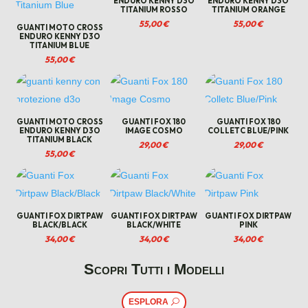
ENDURO KENNY D3O
ENDURO KENNY D3O
TITANIUM ROSSO
TITANIUM ORANGE
55,00
€
55,00
€
GUANTI MOTO CROSS
ENDURO KENNY D3O
TITANIUM BLUE
55,00
€
GUANTI MOTO CROSS
GUANTI FOX 180
GUANTI FOX 180
ENDURO KENNY D3O
IMAGE COSMO
COLLETC BLUE/PINK
TITANIUM BLACK
29,00
€
29,00
€
55,00
€
GUANTI FOX DIRTPAW
GUANTI FOX DIRTPAW
GUANTI FOX DIRTPAW
BLACK/BLACK
BLACK/WHITE
PINK
34,00
€
34,00
€
34,00
€
Scopri Tutti i Modelli
ESPLORA