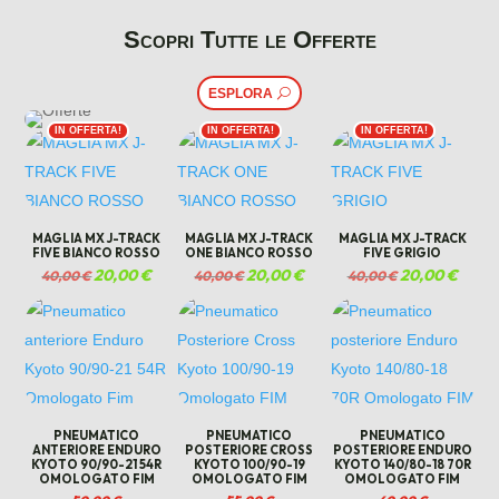
prezzo
prezz
60,00 €.
45,00 €.
60,00 €.
45,00 €.
originale
attual
Scopri Tutte le Offerte
era:
è:
120,00 €.
60,00
ESPLORA
IN OFFERTA!
IN OFFERTA!
IN OFFERTA!
MAGLIA MX J-TRACK
MAGLIA MX J-TRACK
MAGLIA MX J-TRACK
FIVE BIANCO ROSSO
ONE BIANCO ROSSO
FIVE GRIGIO
Il
20,00
€
Il
Il
20,00
€
Il
Il
20,00
€
Il
40,00
€
40,00
€
40,00
€
prezzo
prezzo
prezzo
prezzo
prezzo
prezzo
originale
attuale
originale
attuale
originale
attual
era:
è:
era:
è:
era:
è:
40,00 €.
20,00 €.
40,00 €.
20,00 €.
40,00 €.
20,00 
PNEUMATICO
PNEUMATICO
PNEUMATICO
ANTERIORE ENDURO
POSTERIORE CROSS
POSTERIORE ENDURO
KYOTO 90/90-21 54R
KYOTO 100/90-19
KYOTO 140/80-18 70R
OMOLOGATO FIM
OMOLOGATO FIM
OMOLOGATO FIM