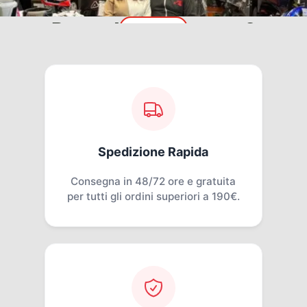
Perchè Acquistare da noi?
Chi Siamo
Spedizione Rapida
Consegna in 48/72 ore e gratuita
per tutti gli ordini superiori a 190€.