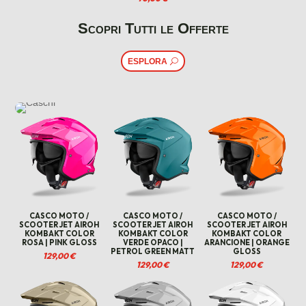
Scopri Tutti le Offerte
ESPLORA
CASCO MOTO /
CASCO MOTO /
CASCO MOTO /
SCOOTER JET AIROH
SCOOTER JET AIROH
SCOOTER JET AIROH
KOMBAKT COLOR
KOMBAKT COLOR
KOMBAKT COLOR
ROSA | PINK GLOSS
VERDE OPACO |
ARANCIONE | ORANGE
PETROL GREEN MATT
GLOSS
129,00
€
129,00
€
129,00
€