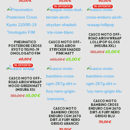
50,00
€
55,00
€
60,00
€
IN OFFERTA!
IN OFFERTA!
CASCO MOTO OFF-
ROAD AIROH WRAAP
PNEUMATICO
CASCO MOTO OFF-
LOLLIPOP GLOSS
POSTERIORE CROSS
ROAD AIROH
(MISURA XXL)
KYOTO 110/90-19
STRYCKER SHADED
Il
65,00
€
Il
180,00
€
OMOLOGATO FIM
PINK MATT
prezzo
prezz
Il
65,00
€
Il
60,00
€
400,00
€
originale
attual
prezzo
prezzo
era:
è:
IN OFFERTA!
originale
attuale
180,00 €.
65,00 
era:
è:
400,00 €.
65,00 €.
CASCO MOTO OFF-
ROAD AIROH WRAAP
MOOD GREEN MATT
(MISURA XS)
Il
65,00
€
Il
180,00
€
prezzo
prezzo
CASCO MOTO
originale
attuale
BAMBINO CROSS
CASCO MOTO
ENDURO CGM 267G
era:
è:
BAMBINO CROSS
DIRT-X FURY NERO
180,00 €.
65,00 €.
ENDURO CGM 267G
GRIGIO BLU
DIRT-X FURY NERO
70,00
€
GRIGIO ARANCIO
70,00
€