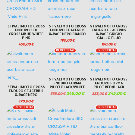
STIVALI MOTO CROSS
STIVALI MOTO CROSS
STIVALI MOTO CROSS
ENDURO SIDI
ENDURO CE ACERBIS
ENDURO CE ACERBIS
CROSSAIR HD WHITE
X-RACE NERO BIANCO
X-RACE GRIGIO
PINK
GIALLO FLUO
190,00
€
450,00
€
190,00
€
IN OFFERTA!
IN OFFERTA!
STIVALI MOTO CROSS
STIVALI MOTO CROSS
ENDURO FORMA
ENDURO FORMA
STIVALI MOTO CROSS
PILOT BLACK/WHITE
PILOT RED/BLACK
ENDURO CE ACERBIS
Il
245,00
€
Il
Il
245,00
€
Il
335,00
€
335,00
€
X-RACE NERO
prezzo
prezzo
prezzo
prez
190,00
€
originale
attuale
originale
attua
era:
è:
era:
è:
IN OFFERTA!
IN OFFERTA!
335,00 €.
245,00 €.
335,00 €.
245,0