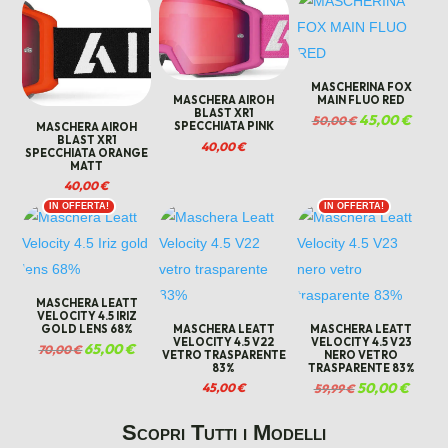
MASCHERINA FOX
MAIN FLUO RED
MASCHERA AIROH
BLAST XR1
Il
45,00
€
Il
50,00
€
SPECCHIATA PINK
MASCHERA AIROH
prezzo
prezzo
BLAST XR1
40,00
€
originale
attual
SPECCHIATA ORANGE
MATT
era:
è:
50,00 €.
45,00 
40,00
€
IN OFFERTA!
IN OFFERTA!
MASCHERA LEATT
VELOCITY 4.5 IRIZ
GOLD LENS 68%
MASCHERA LEATT
MASCHERA LEATT
VELOCITY 4.5 V22
VELOCITY 4.5 V23
Il
65,00
€
Il
70,00
€
VETRO TRASPARENTE
NERO VETRO
prezzo
prezzo
83%
TRASPARENTE 83%
originale
attuale
Il
50,00
€
Il
45,00
€
59,99
€
era:
è:
prezzo
prezzo
70,00 €.
65,00 €.
originale
attuale
Scopri Tutti i Modelli
era:
è: