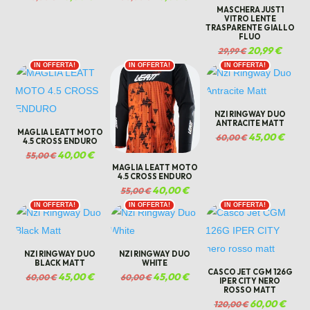
prezzo
prezzo
prezzo
prezzo
MASCHERA JUST1
originale
attuale
originale
attuale
VITRO LENTE
TRASPARENTE GIALLO
era:
è:
era:
è:
FLUO
40,00 €.
20,00 €.
50,00 €.
20,00 €.
Il
20,99
€
Il
29,99
€
prezzo
prezzo
IN OFFERTA!
IN OFFERTA!
IN OFFERTA!
originale
attuale
era:
è:
29,99 €.
20,99 €
NZI RINGWAY DUO
ANTRACITE MATT
MAGLIA LEATT MOTO
Il
45,00
€
Il
60,00
€
4.5 CROSS ENDURO
prezzo
prezzo
Il
40,00
€
Il
55,00
€
originale
attual
prezzo
prezzo
MAGLIA LEATT MOTO
era:
è:
originale
attuale
4.5 CROSS ENDURO
60,00 €.
45,00 
era:
è:
Il
40,00
€
Il
55,00
€
55,00 €.
40,00 €.
prezzo
prezzo
IN OFFERTA!
IN OFFERTA!
IN OFFERTA!
originale
attuale
era:
è:
55,00 €.
40,00 €.
NZI RINGWAY DUO
NZI RINGWAY DUO
BLACK MATT
WHITE
CASCO JET CGM 126G
Il
45,00
€
Il
Il
45,00
€
Il
60,00
€
60,00
€
IPER CITY NERO
prezzo
prezzo
prezzo
prezzo
ROSSO MATT
originale
attuale
originale
attuale
Il
60,00
€
Il
120,00
€
era:
è:
era:
è: