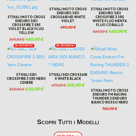
STIVALI MOTO CROSS
STIVALI MOTO CROSS
ENDURO SIDI
ENDURO SIDI
STIVALI MOTO CROSS
CROSSAIR HD WHITE
CROSSFIRE 3 SRS
ENDURO SIDI
VIOLET
WHITE FLUO MENTA
CROSSFIRE 3 SRS
FLUO CORALLO
490,00
€
VIOLET BLACK FLUO
Il
460,00
€
Il
569,00
€
YELLOW
prezzo
prez
Il
460,00
€
Il
569,00
€
originale
attua
prezzo
prezzo
era:
è:
IN OFFERTA!
IN OFFERTA!
originale
attuale
569,00 €.
460,0
era:
è:
569,00 €.
460,00 €.
STIVALI SIDI
STIVALI SIDI CROSSAIR
CROSSFIRE 3 SRS NERO
X WHITE BLACK
CENERE
Il
525,00
€
Il
619,00
€
Il
430,00
€
Il
569,00
€
prezzo
prezzo
STIVALI MOTO CROSS
prezzo
prezzo
originale
attuale
ENDURO FM RACING
originale
attuale
THUNDER 2 ENDURO
era:
è:
BIANCO ROSSO NERO
era:
è:
619,00 €.
525,00 €.
569,00 €.
430,00 €.
140,00
€
Scopri Tutti i Modelli