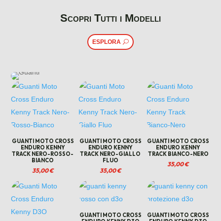
era:
è:
era:
è:
170,00 €.
160,00 €.
170,00 €.
160,0
Scopri Tutti i Modelli
ESPLORA
GUANTI MOTO CROSS
GUANTI MOTO CROSS
GUANTI MOTO CROSS
ENDURO KENNY
ENDURO KENNY
ENDURO KENNY
TRACK NERO-ROSSO-
TRACK NERO-GIALLO
TRACK BIANCO-NERO
BIANCO
FLUO
35,00
€
35,00
€
35,00
€
GUANTI MOTO CROSS
GUANTI MOTO CROSS