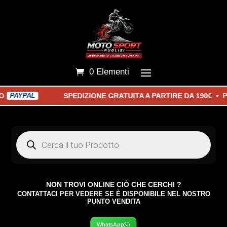
0 Elementi
SPEDIZIONE GRATUITA A PARTIRE DA 190€ • PAGA 
AL
Products
search
NON TROVI ONLINE CIÒ CHE CERCHI ?
CONTATTACI PER VEDERE SE È DISPONIBILE NEL NOSTRO
PUNTO VENDITA
WhatsApp