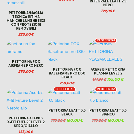
INTEGRALE LEATT 2.5
NERO
199,00
€
PETTORINA/MAGLIA
TECNICA INTIMA
MANICHE LUNGHE SIXS
CON PROTEZIONI
REMOVIBILI
220,00
€
IN OFFERTA!
PETTORINA FOX
AIRFRAME PRO NERO
PETTORINA FOX
ACERBIS PETTORINA
290,00
€
BASEFRAME PRO D30
PLASMA LEVEL 2
BLACK
Il
155,00
€
Il
199,99
€
260,00
€
prezzo
prezz
originale
attual
IN OFFERTA!
IN OFFERTA!
era:
è:
199,99 €.
155,00
PETTORINA LEATT 3.5
PETTORINA LEATT 3.5
BLACK
BIANCO
PETTORINA ACERBIS
Il
160,00
€
Il
Il
160,00
€
Il
170,00
€
170,00
€
X-FIT FUTURE LEVEL 2
prezzo
prezzo
prezzo
prezz
NERO/GIALLO
originale
attuale
originale
attua
155,00
€