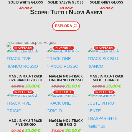
SOLID WHITE GLOSS
SOLID SALVIA GLOSS
SOLID GREY GLOSS
40,00
€
40,00
€
40,00
€
Scopri Tutti i Nuovi Arrivi
ESPLORA
IN OFFERTA!
IN OFFERTA!
IN OFFERTA!
MAGLIA MX J-TRACK
MAGLIA MX J-TRACK
MAGLIA MX J-TRACK
FIVE BIANCO ROSSO
ONE BIANCO ROSSO
SIX BLU BIANCO
Il
20,00
€
Il
Il
20,00
€
Il
Il
20,00
€
Il
40,00
€
40,00
€
40,00
€
prezzo
prezzo
prezzo
prezzo
prezzo
prezzo
IN OFFERTA!
IN OFFERTA!
IN OFFERTA!
originale
attuale
originale
attuale
originale
attual
era:
è:
era:
è:
era:
è:
40,00 €.
20,00 €.
40,00 €.
20,00 €.
40,00 €.
20,00 
MAGLIA MX J-TRACK
MAGLIA MX J-TRACK
FIVE GRIGIO
ONE GRIGIO
Il
20,00
€
Il
Il
20,00
€
Il
40,00
€
50,00
€