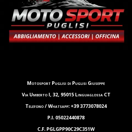
Motosport Puglisi di Puglisi Giuseppe
Via Umberto I, 32, 95015 Linguaglossa CT
Telefono / Whatsapp: +39 3773078024
P.I. 05022440878
C.F. PGLGPP90C29C351W