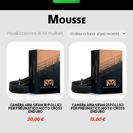
Mousse
Ordina
Visualizzazione di 10 risultati
in
base
al
più
recente
CAMERA ARIA SIFAM 18 POLLICI
CAMERA ARIA SIFAM 21 POLLICI
PER PNEUMATICO MOTO CROSS
PER PNEUMATICO MOTO CROSS
ENDURO
ENDURO
20,00
€
15,00
€