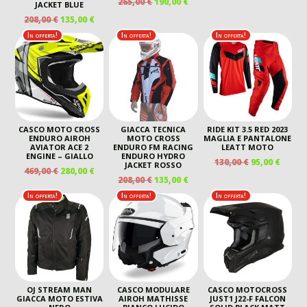
IL
IL
265,00
€
190,00
€
PREZZO
PREZZ
JACKET BLUE
PREZZO
PREZZO
ORIGINALE
ATTUA
IL
IL
208,00
€
135,00
€
ORIGINALE
ATTUALE
ERA:
È:
PREZZO
PREZZO
In offerta!
In offerta!
In offerta!
ERA:
È:
40,00 €.
20,00 €
ORIGINALE
ATTUALE
265,00 €.
190,00 €.
ERA:
È:
208,00 €.
135,00 €.
CASCO MOTO CROSS
GIACCA TECNICA
RIDE KIT 3.5 RED 2023
ENDURO AIROH
MOTO CROSS
MAGLIA E PANTALONE
AVIATOR ACE 2
ENDURO FM RACING
LEATT MOTO
ENGINE – GIALLO
ENDURO HYDRO
IL
IL
130,00
€
95,00
€
JACKET ROSSO
IL
IL
469,00
€
280,00
€
PREZZO
PREZ
IL
IL
208,00
€
135,00
€
PREZZO
PREZZO
ORIGINALE
ATTU
PREZZO
PREZZO
ORIGINALE
ATTUALE
In offerta!
In offerta!
In offerta!
ERA:
È:
ORIGINALE
ATTUALE
ERA:
È:
130,00 €.
95,00 
ERA:
È:
469,00 €.
280,00 €.
208,00 €.
135,00 €.
OJ STREAM MAN
CASCO MODULARE
CASCO MOTOCROSS
GIACCA MOTO ESTIVA
AIROH MATHISSE
JUST1 J22-F FALCON