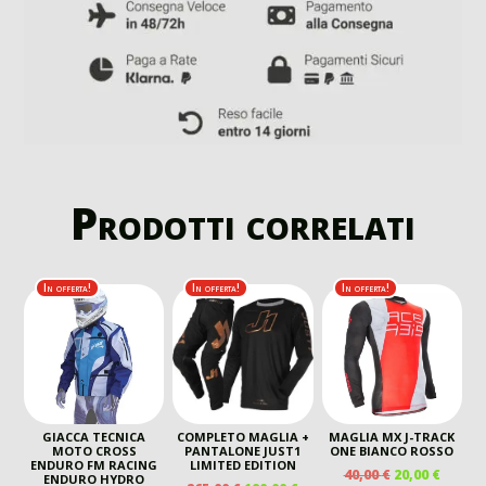
Prodotti correlati
In offerta!
In offerta!
In offerta!
GIACCA TECNICA
COMPLETO MAGLIA +
MAGLIA MX J-TRACK
MOTO CROSS
PANTALONE JUST1
ONE BIANCO ROSSO
ENDURO FM RACING
LIMITED EDITION
IL
IL
40,00
€
20,00
€
ENDURO HYDRO