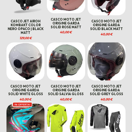
CASCO MOTO JET
CASCO JET AIROH
CASCO MOTO JET
ORIGINE GARDA
KOMBAKT COLOR
ORIGINE GARDA
SOLID ROSE MATT
NERO OPACO | BLACK
SOLID BLACK MATT
40,00
€
MATT
40,00
€
129,00
€
CASCO MOTO JET
CASCO MOTO JET
CASCO MOTO JET
ORIGINE GARDA
ORIGINE GARDA
ORIGINE GARDA
SOLID WHITE GLOSS
SOLID SALVIA GLOSS
SOLID GREY GLOSS
40,00
€
40,00
€
40,00
€
IN OFFERTA!