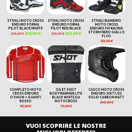
STIVALI MOTO CROSS
STIVALI MOTO CROSS
STIVALI BAMBINO
ENDURO FORMA
ENDURO FORMA
MOTO CROSS
PILOT BLACK/WHITE
PILOT RED/BLACK
ENDURO FM RACING
STORM NERO GIALLO
Il
245,00
€
Il
Il
245,00
€
Il
335,00
€
335,00
€
FLUO
prezzo
prezzo
prezzo
prezzo
originale
attuale
originale
attuale
135,00
€
era:
è:
era:
è:
335,00 €.
245,00 €.
335,00 €.
245,00 €.
COMPLETO MOTO
GILET SHOT
CASCO MOTO CROSS
CROSS ENDURO
BODYWARMER LITE
ENDURO JUST1 J22
O’SHOW + GUANTI
BLACK WHITE DA
SOLID CARBON MATT
ROSSO
MOTOCROSS
240,00
€
95,00
€
70,00
€
VUOI SCOPRIRE LE NOSTRE