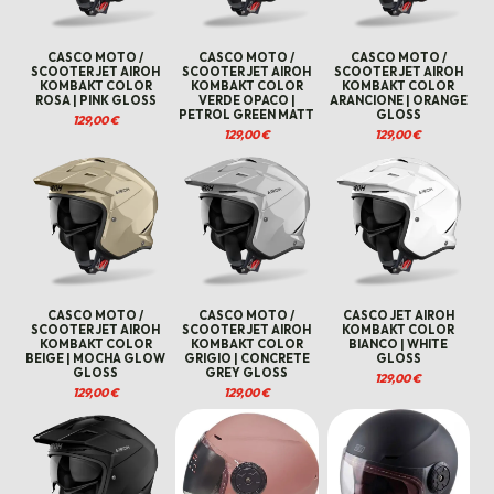
CASCO MOTO /
CASCO MOTO /
CASCO MOTO /
SCOOTER JET AIROH
SCOOTER JET AIROH
SCOOTER JET AIROH
KOMBAKT COLOR
KOMBAKT COLOR
KOMBAKT COLOR
ROSA | PINK GLOSS
VERDE OPACO |
ARANCIONE | ORANGE
PETROL GREEN MATT
GLOSS
129,00
€
129,00
€
129,00
€
CASCO MOTO /
CASCO MOTO /
CASCO JET AIROH
SCOOTER JET AIROH
SCOOTER JET AIROH
KOMBAKT COLOR
KOMBAKT COLOR
KOMBAKT COLOR
BIANCO | WHITE
BEIGE | MOCHA GLOW
GRIGIO | CONCRETE
GLOSS
GLOSS
GREY GLOSS
129,00
€
129,00
€
129,00
€