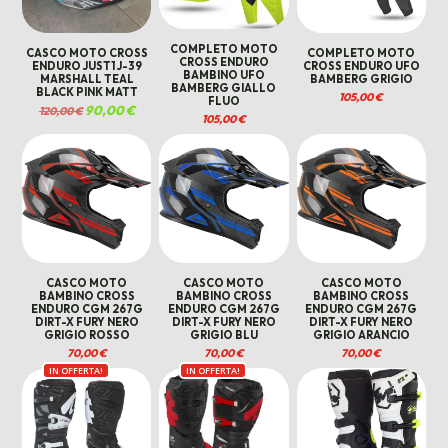
COMPLETO MOTO
CASCO MOTO CROSS
COMPLETO MOTO
CROSS ENDURO
ENDURO JUST1 J-39
CROSS ENDURO UFO
BAMBINO UFO
MARSHALL TEAL
BAMBERG GRIGIO
BAMBERG GIALLO
BLACK PINK MATT
105,00
€
FLUO
Il
90,00
€
Il
120,00
€
prezzo
prezzo
105,00
€
originale
attuale
era:
è:
120,00 €.
90,00 €.
CASCO MOTO
CASCO MOTO
CASCO MOTO
BAMBINO CROSS
BAMBINO CROSS
BAMBINO CROSS
ENDURO CGM 267G
ENDURO CGM 267G
ENDURO CGM 267G
DIRT-X FURY NERO
DIRT-X FURY NERO
DIRT-X FURY NERO
GRIGIO ROSSO
GRIGIO BLU
GRIGIO ARANCIO
70,00
€
70,00
€
70,00
€
IN OFFERTA!
IN OFFERTA!