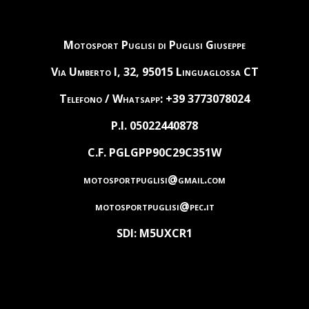
Motosport Puglisi di Puglisi Giuseppe
Via Umberto I, 32, 95015 Linguaglossa CT
Telefono / Whatsapp: +39 3773078024
P.I. 05022440878
C.F. PGLGPP90C29C351W
motosportpuglisi@gmail.com
motosportpuglisi@pec.it
SDI: M5UXCR1