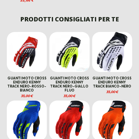
55,00
€
PREZZO
PREZZO
PREZZO
PREZ
ORIGINALE
ATTUALE
ORIGINALE
ATTU
ERA:
È:
ERA:
È:
PRODOTTI CONSIGLIATI PER TE
39,99 €.
29,99 €.
195,00 €.
145,00
GUANTI MOTO CROSS
GUANTI MOTO CROSS
GUANTI MOTO CROSS
ENDURO KENNY
ENDURO KENNY
ENDURO KENNY
TRACK NERO-ROSSO-
TRACK NERO-GIALLO
TRACK BIANCO-NERO
BIANCO
FLUO
35,00
€
35,00
€
35,00
€