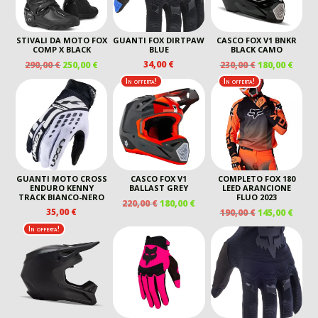
STIVALI DA MOTO FOX
GUANTI FOX DIRTPAW
CASCO FOX V1 BNKR
COMP X BLACK
BLUE
BLACK CAMO
IL
IL
IL
IL
34,00
€
290,00
€
250,00
€
230,00
€
180,00
€
PREZZO
PREZZO
PREZZO
PREZ
In offerta!
In offerta!
ORIGINALE
ATTUALE
ORIGINALE
ATTU
ERA:
È:
ERA:
È:
290,00 €.
250,00 €.
230,00 €.
180,00
GUANTI MOTO CROSS
CASCO FOX V1
COMPLETO FOX 180
ENDURO KENNY
BALLAST GREY
LEED ARANCIONE
TRACK BIANCO-NERO
FLUO 2023
IL
IL
220,00
€
180,00
€
IL
IL
35,00
€
190,00
€
145,00
€
PREZZO
PREZZO
PREZZO
PREZ
ORIGINALE
ATTUALE
In offerta!
ORIGINALE
ATTU
ERA:
È:
ERA:
È:
220,00 €.
180,00 €.
190,00 €.
145,00