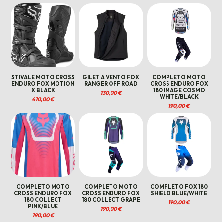
STIVALE MOTO CROSS
GILET A VENTO FOX
COMPLETO MOTO
ENDURO FOX MOTION
RANGER OFF ROAD
CROSS ENDURO FOX
X BLACK
180 IMAGE COSMO
130,00
€
WHITE/BLACK
410,00
€
190,00
€
COMPLETO MOTO
COMPLETO MOTO
COMPLETO FOX 180
CROSS ENDURO FOX
CROSS ENDURO FOX
SHIELD BLUE/WHITE
180 COLLECT
180 COLLECT GRAPE
190,00
€
PINK/BLUE
190,00
€
190,00
€