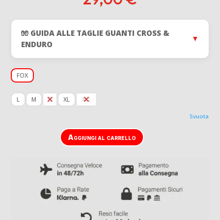
🧤 GUIDA ALLE TAGLIE GUANTI CROSS &
▼
ENDURO
FOX
L
M
S
XL
XXL
Svuota
Aggiungi al carrello