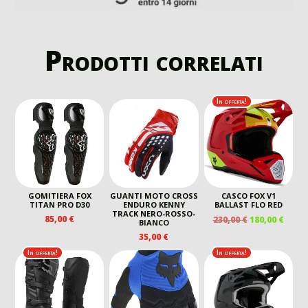
Prodotti correlati
In offerta!
GOMITIERA FOX
GUANTI MOTO CROSS
CASCO FOX V1
TITAN PRO D30
ENDURO KENNY
BALLAST FLO RED
TRACK NERO-ROSSO-
IL
IL
85,00
€
230,00
€
180,00
€
BIANCO
PREZZO
PREZ
35,00
€
ORIGINALE
ATTU
In offerta!
In offerta!
ERA:
È:
230,00 €.
180,00