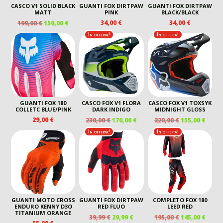
CASCO V1 SOLID BLACK
GUANTI FOX DIRTPAW
GUANTI FOX DIRTPAW
MATT
PINK
BLACK/BLACK
IL
IL
34,00
€
34,00
€
199,00
€
150,00
€
PREZZO
PREZZO
In offerta!
In offerta!
ORIGINALE
ATTUALE
ERA:
È:
199,00 €.
150,00 €.
GUANTI FOX 180
CASCO FOX V1 FLORA
CASCO FOX V1 TOXSYK
COLLETC BLUE/PINK
DARK INDIGO
MIDNIGHT GLOSS
IL
IL
IL
IL
29,00
€
230,00
€
170,00
€
220,00
€
155,00
€
PREZZO
PREZZO
PREZZO
PREZ
In offerta!
In offerta!
ORIGINALE
ATTUALE
ORIGINALE
ATTU
ERA:
È:
ERA:
È:
230,00 €.
170,00 €.
220,00 €.
155,00
GUANTI MOTO CROSS
GUANTI FOX DIRTPAW
COMPLETO FOX 180
ENDURO KENNY D3O
RED FLUO
LEED RED
TITANIUM ORANGE
IL
IL
IL
IL
39,99
€
29,99
€
195,00
€
145,00
€