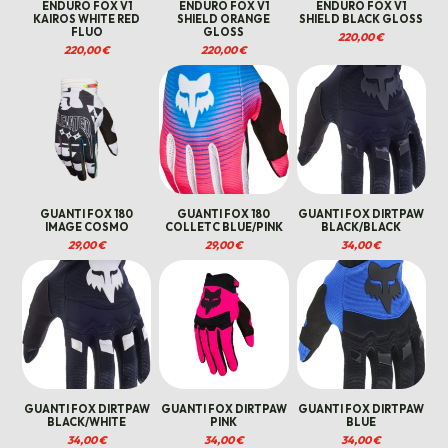
ENDURO FOX V1
ENDURO FOX V1
ENDURO FOX V1
KAIROS WHITE RED
SHIELD ORANGE
SHIELD BLACK GLOSS
FLUO
GLOSS
220,00
€
220,00
€
220,00
€
GUANTI FOX 180
GUANTI FOX 180
GUANTI FOX DIRTPAW
IMAGE COSMO
COLLETC BLUE/PINK
BLACK/BLACK
29,00
€
29,00
€
34,00
€
GUANTI FOX DIRTPAW
GUANTI FOX DIRTPAW
GUANTI FOX DIRTPAW
BLACK/WHITE
PINK
BLUE
34,00
€
34,00
€
34,00
€