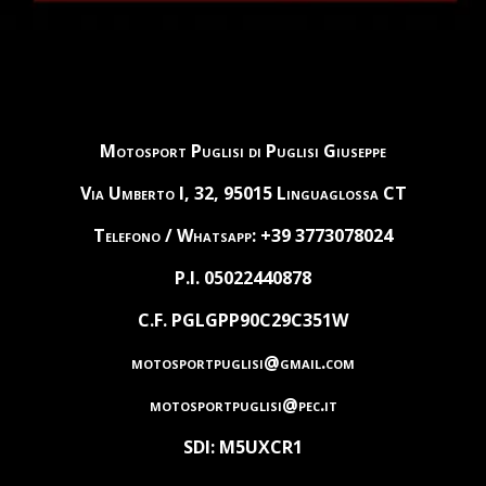
Motosport Puglisi di Puglisi Giuseppe
Via Umberto I, 32, 95015 Linguaglossa CT
Telefono / Whatsapp: +39 3773078024
P.I. 05022440878
C.F. PGLGPP90C29C351W
motosportpuglisi@gmail.com
motosportpuglisi@pec.it
SDI: M5UXCR1