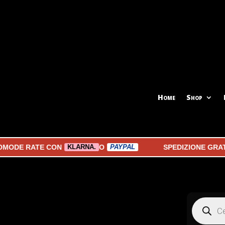
Home
Shop
OMODE RATE CON
O
SPEDIZIONE GRATU
KLARNA.
PAYPAL
Products
search