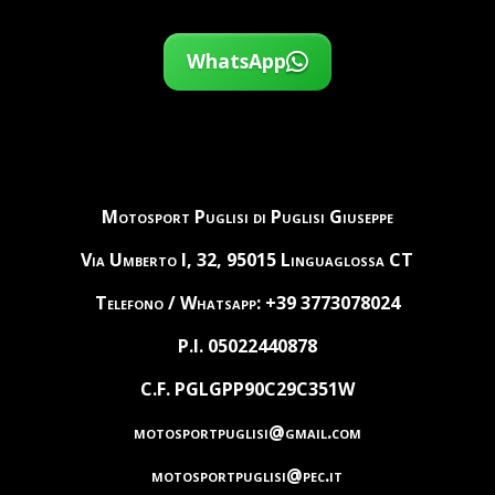
WhatsApp
Motosport Puglisi di Puglisi Giuseppe
Via Umberto I, 32, 95015 Linguaglossa CT
Telefono / Whatsapp: +39 3773078024
P.I. 05022440878
C.F. PGLGPP90C29C351W
motosportpuglisi@gmail.com
motosportpuglisi@pec.it