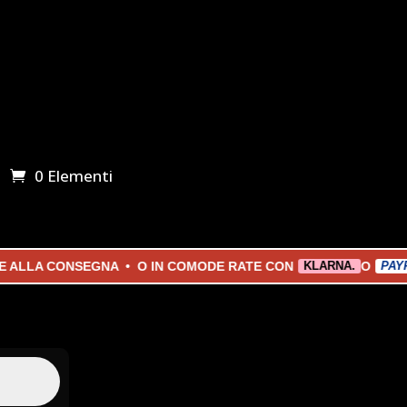
0 Elementi
E ALLA CONSEGNA • O IN COMODE RATE CON
O
KLARNA.
PAYP