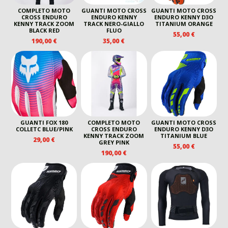
COMPLETO MOTO
GUANTI MOTO CROSS
GUANTI MOTO CROSS
CROSS ENDURO
ENDURO KENNY
ENDURO KENNY D3O
KENNY TRACK ZOOM
TRACK NERO-GIALLO
TITANIUM ORANGE
BLACK RED
FLUO
55,00
€
190,00
€
35,00
€
GUANTI FOX 180
COMPLETO MOTO
GUANTI MOTO CROSS
COLLETC BLUE/PINK
CROSS ENDURO
ENDURO KENNY D3O
KENNY TRACK ZOOM
TITANIUM BLUE
29,00
€
GREY PINK
55,00
€
190,00
€