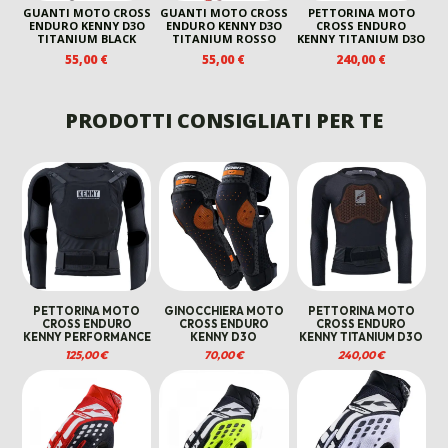
GUANTI MOTO CROSS
GUANTI MOTO CROSS
PETTORINA MOTO
ENDURO KENNY D3O
ENDURO KENNY D3O
CROSS ENDURO
TITANIUM BLACK
TITANIUM ROSSO
KENNY TITANIUM D3O
55,00
€
55,00
€
240,00
€
PRODOTTI CONSIGLIATI PER TE
PETTORINA MOTO
GINOCCHIERA MOTO
PETTORINA MOTO
CROSS ENDURO
CROSS ENDURO
CROSS ENDURO
KENNY PERFORMANCE
KENNY D3O
KENNY TITANIUM D3O
125,00
€
70,00
€
240,00
€