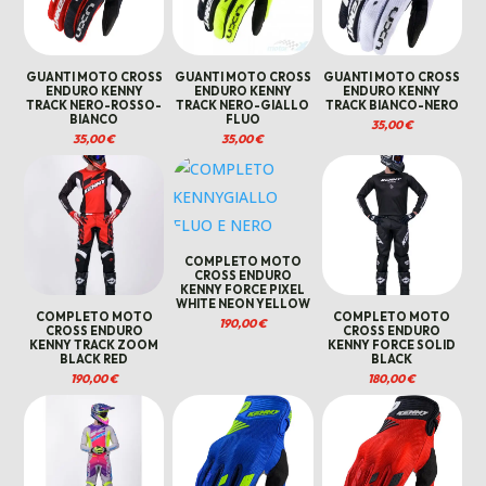
GUANTI MOTO CROSS
GUANTI MOTO CROSS
GUANTI MOTO CROSS
ENDURO KENNY
ENDURO KENNY
ENDURO KENNY
TRACK NERO-ROSSO-
TRACK NERO-GIALLO
TRACK BIANCO-NERO
BIANCO
FLUO
35,00
€
35,00
€
35,00
€
COMPLETO MOTO
CROSS ENDURO
KENNY FORCE PIXEL
WHITE NEON YELLOW
COMPLETO MOTO
COMPLETO MOTO
190,00
€
CROSS ENDURO
CROSS ENDURO
KENNY TRACK ZOOM
KENNY FORCE SOLID
BLACK RED
BLACK
190,00
€
180,00
€