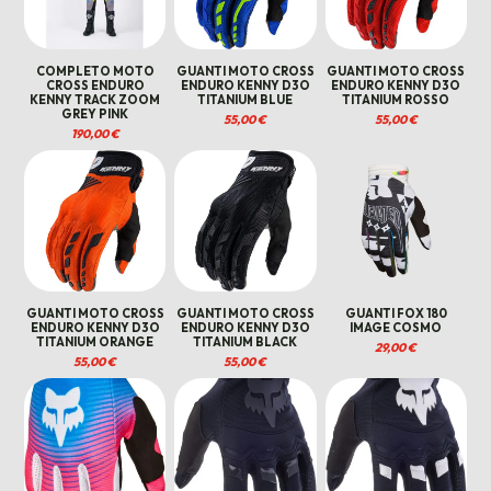
COMPLETO MOTO
GUANTI MOTO CROSS
GUANTI MOTO CROSS
CROSS ENDURO
ENDURO KENNY D3O
ENDURO KENNY D3O
KENNY TRACK ZOOM
TITANIUM BLUE
TITANIUM ROSSO
GREY PINK
55,00
€
55,00
€
190,00
€
GUANTI MOTO CROSS
GUANTI MOTO CROSS
GUANTI FOX 180
ENDURO KENNY D3O
ENDURO KENNY D3O
IMAGE COSMO
TITANIUM ORANGE
TITANIUM BLACK
29,00
€
55,00
€
55,00
€