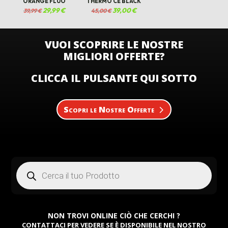
ORANGE FLUO
THERMO CE BLACK
Il
29,99
€
Il
Il
39,00
€
Il
39,99
€
45,00
€
prezzo
prezzo
prezzo
prezzo
originale
attuale
originale
attuale
era:
è:
era:
è:
39,99 €.
29,99 €.
45,00 €.
39,00 €.
VUOI SCOPRIRE LE NOSTRE
MIGLIORI OFFERTE?
CLICCA IL PULSANTE QUI SOTTO
Scopri le Nostre Offerte
Products
search
NON TROVI ONLINE CIÒ CHE CERCHI ?
CONTATTACI PER VEDERE SE È DISPONIBILE NEL NOSTRO