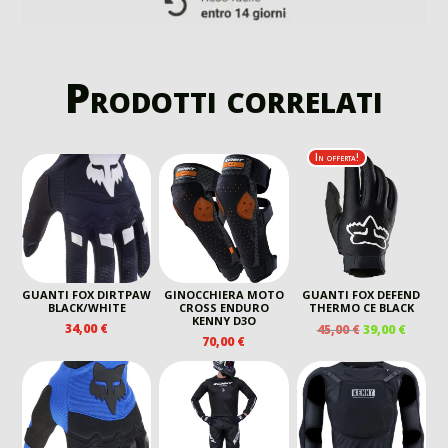
Prodotti correlati
In offerta!
GUANTI FOX DIRTPAW
GINOCCHIERA MOTO
GUANTI FOX DEFEND
BLACK/WHITE
CROSS ENDURO
THERMO CE BLACK
KENNY D3O
IL
IL
34,00
€
45,00
€
39,00
€
70,00
€
PREZZO
PREZZ
ORIGINALE
ATTUA
ERA:
È:
45,00 €.
39,00 €