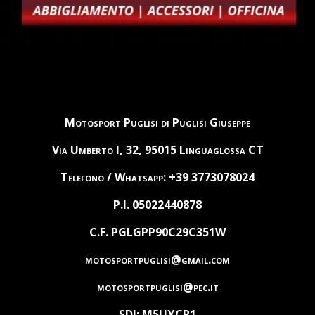
Motosport Puglisi di Puglisi Giuseppe
Via Umberto I, 32, 95015 Linguaglossa CT
Telefono / Whatsapp: +39 3773078024
P.I. 05022440878
C.F. PGLGPP90C29C351W
motosportpuglisi@gmail.com
motosportpuglisi@pec.it
SDI: M5UXCR1