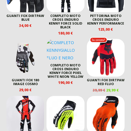
GUANTI FOX DIRTPAW
COMPLETO MOTO
PETTORINA MOTO
BLUE
CROSS ENDURO
CROSS ENDURO
KENNY FORCE SOLID
KENNY PERFORMANCE
34,00
€
BLACK
125,00
€
180,00
€
In offerta!
COMPLETO MOTO
CROSS ENDURO
KENNY FORCE PIXEL
WHITE NEON YELLOW
GUANTI FOX 180
GUANTI FOX DIRTPAW
190,00
€
IMAGE COSMO
RED FLUO
IL
IL
29,00
€
39,99
€
29,99
€
PREZZO
PREZZ
ORIGINALE
ATTUA
ERA:
È:
39,99 €.
29,99 €