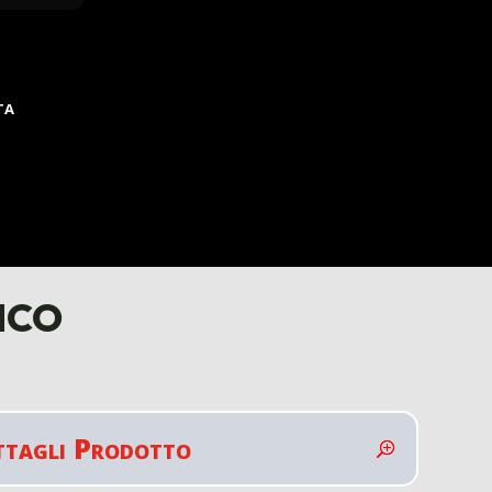
TA
nco
ttagli Prodotto