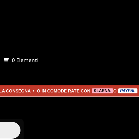
0 Elementi
CONSEGNA • O IN COMODE RATE CON
O
KLARNA.
PAYPAL