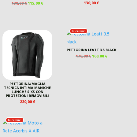
IL
IL
130,00
€
130,00
€
115,00
€
PREZZO
PREZZO
ORIGINALE
ATTUALE
ERA:
È:
130,00 €.
115,00 €.
In offerta!
PETTORINA LEATT 3.5 BLACK
IL
IL
170,00
€
160,00
€
PREZZO
PREZZO
ORIGINALE
ATTUALE
ERA:
È:
170,00 €.
160,00 €.
PETTORINA/MAGLIA
TECNICA INTIMA MANICHE
LUNGHE SIXS CON
PROTEZIONI REMOVIBILI
220,00
€
In offerta!