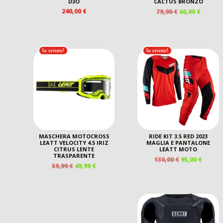
D3O
CACTUS BRONZO
IL
IL
240,00
€
79,90
€
60,00
€
PREZZO
PREZZ
ORIGINALE
ATTUA
ERA:
È:
79,90 €.
60,00 €
In offerta!
In offerta!
MASCHERA MOTOCROSS
RIDE KIT 3.5 RED 2023
LEATT VELOCITY 4.5 IRIZ
MAGLIA E PANTALONE
CITRUS LENTE
LEATT MOTO
TRASPARENTE
IL
IL
130,00
€
95,00
€
IL
IL
59,99
€
49,99
€
PREZZO
PREZZ
PREZZO
PREZZO
ORIGINALE
ATTUA
ORIGINALE
ATTUALE
ERA:
È:
ERA:
È:
130,00 €.
95,00 €
59,99 €.
49,99 €.