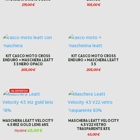
219,00
€
105,00
€
KIT CASCO MOTO CROSS
KIT CASCO MOTO CROSS
ENDURO + MASCHERA LEATT
ENDURO + MASCHERA LEATT
3.5 NERO OPACO
3.5
205,00
€
205,00
€
IN OFFERTA!
MASCHERA LEATT VELOCITY
MASCHERA LEATT VELOCITY
4.5 IRIZ GOLD LENS 68%
4.5 V22 VETRO
TRASPARENTE 83%
Il
65,00
€
Il
70,00
€
prezzo
prezzo
45,00
€
originale
attuale
era:
è: