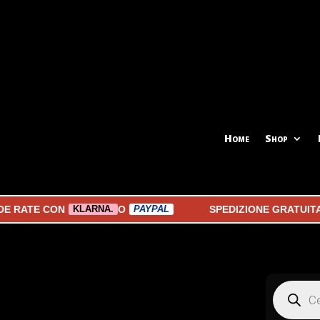
Home
Shop
ATE CON
O
SPEDIZIONE GRATUITA A P
KLARNA.
PAYPAL
Products
search