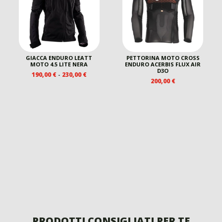
GIACCA ENDURO LEATT
PETTORINA MOTO CROSS
MOTO 4.5 LITE NERA
ENDURO ACERBIS FLUX AIR
D3O
FASCIA
190,00
€
-
230,00
€
200,00
€
DI
PREZZO:
DA
190,00 €
A
230,00 €
PRODOTTI CONSIGLIATI PER TE