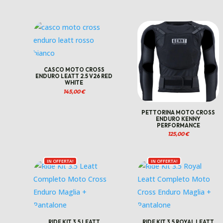
CASCO MOTO CROSS
ENDURO LEATT 2.5 V26 RED
WHITE
145,00
€
PETTORINA MOTO CROSS
ENDURO KENNY
PERFORMANCE
125,00
€
IN OFFERTA!
IN OFFERTA!
RIDE KIT 3.5 LEATT
RIDE KIT 3.5 ROYAL LEATT