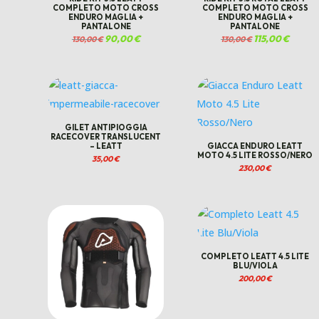
COMPLETO MOTO CROSS
COMPLETO MOTO CROSS
ENDURO MAGLIA +
ENDURO MAGLIA +
PANTALONE
PANTALONE
Il
90,00
€
Il
Il
115,00
€
Il
130,00
€
130,00
€
prezzo
prezzo
prezzo
prezzo
originale
attuale
originale
attuale
era:
è:
era:
è:
130,00 €.
90,00 €.
130,00 €.
115,00 €
GILET ANTIPIOGGIA
RACECOVER TRANSLUCENT
– LEATT
GIACCA ENDURO LEATT
MOTO 4.5 LITE ROSSO/NERO
35,00
€
230,00
€
COMPLETO LEATT 4.5 LITE
BLU/VIOLA
200,00
€