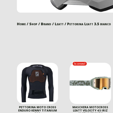
Home
/
Shop
/
Brand
/
Leatt
/ Pettorina Leatt 3.5 bianco
In offerta!
PETTORINA MOTO CROSS
MASCHERA MOTOCROSS
ENDURO KENNY TITANIUM
LEATT VELOCITY 4.5 IRIZ