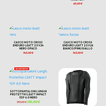
65,00
€
.
CASCO MOTO CROSS
CASCO MOTO CROSS
ENDURO LEATT 2.5 V24
ENDURO LEATT 2.5 V26
NERO OPACO
BIANCO/PINK/GIALLO
145,00
€
145,00
€
IN OFFERTA!
SOTTOPANTALONI LUNGHI
PROTETTIVI LEATT IMPACT
3DF 6.0 NERO
Il
130,00
€
Il
159,00
€
prezzo
prezzo