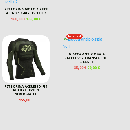
PETTORINA MOTO A RETE
ACERBIS X-AIR LIVELLO 2
IL
IL
160,00
€
135,00
€
PREZZO
PREZZO
ORIGINALE
ATTUALE
ERA:
È:
In offerta!
160,00 €.
135,00 €.
GIACCA ANTIPIOGGIA
RACECOVER TRANSLUCENT
– LEATT
IL
IL
35,00
€
29,00
€
PREZZO
PREZZO
ORIGINALE
ATTUALE
ERA:
È:
PETTORINA ACERBIS X-FIT
35,00 €.
29,00 €.
FUTURE LEVEL 2
NERO/GIALLO
155,00
€