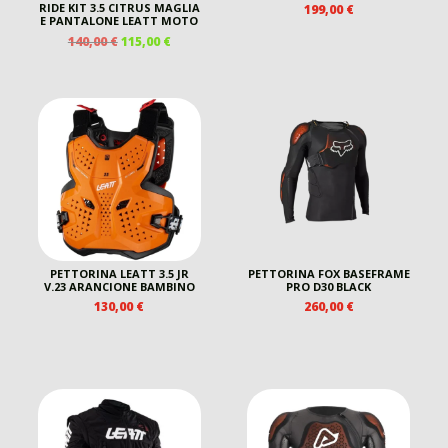
RIDE KIT 3.5 CITRUS MAGLIA
199,00
€
E PANTALONE LEATT MOTO
O
IL
IL
140,00
€
115,00
€
LE
PREZZO
PREZZO
ORIGINALE
ATTUALE
.
ERA:
È:
140,00 €.
115,00 €.
PETTORINA LEATT 3.5 JR
PETTORINA FOX BASEFRAME
V.23 ARANCIONE BAMBINO
PRO D30 BLACK
130,00
€
260,00
€
O
LE
.