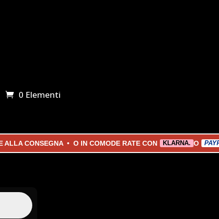
0 Elementi
 ALLA CONSEGNA • O IN COMODE RATE CON
O
KLARNA.
PAYPA