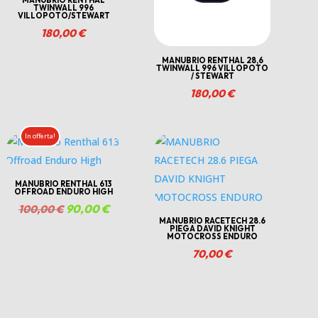
TWINWALL 996
VILLOPOTO/STEWART
180,00
€
MANUBRIO RENTHAL 28,6
TWINWALL 996 VILLOPOTO
/ STEWART
180,00
€
In offerta!
MANUBRIO RENTHAL 613
OFFROAD ENDURO HIGH
Il
90,00
€
Il
100,00
€
MANUBRIO RACETECH 28.6
prezzo
prezzo
PIEGA DAVID KNIGHT
MOTOCROSS ENDURO
originale
attuale
70,00
€
era:
è:
100,00 €.
90,00 €.
€.