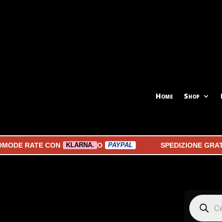
Home
Shop
MODE RATE CON
O
SPEDIZIONE GRATUI
KLARNA.
PAYPAL
Products
search