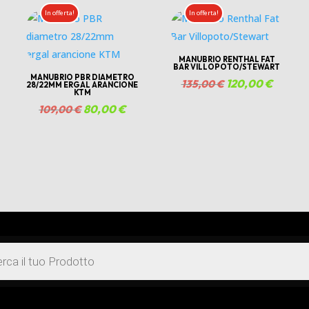
uale
originale
attuale
In offerta!
In offerta!
era:
è:
,00 €.
190,00 €.
180,00 €.
MANUBRIO RENTHAL FAT
BAR VILLOPOTO/STEWART
MANUBRIO PBR DIAMETRO
Il
120,00
€
Il
135,00
€
28/22MM ERGAL ARANCIONE
KTM
prezzo
prezzo
Il
80,00
€
Il
109,00
€
originale
attuale
prezzo
prezzo
era:
è:
zzo
originale
attuale
135,00 €.
120,00 
uale
era:
è:
109,00 €.
80,00 €.
00 €.