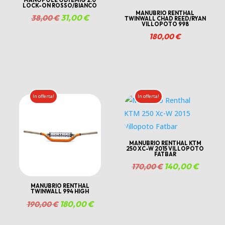
LOCK-ON ROSSO/BIANCO
MANUBRIO RENTHAL
Il
31,00
€
Il
38,00
€
TWINWALL CHAD REED/RYAN
VILLOPOTO 998
prezzo
prezzo
180,00
€
originale
attuale
era:
è:
38,00 €.
31,00 €.
zo
ale
In offerta!
In offerta!
0 €.
MANUBRIO RENTHAL KTM
250 XC-W 2015 VILLOPOTO
FATBAR
Il
140,00
€
Il
170,00
€
prezzo
prezzo
MANUBRIO RENTHAL
TWINWALL 994 HIGH
originale
attuale
Il
180,00
€
Il
190,00
€
era:
è:
zzo
prezzo
prezzo
170,00 €.
140,00 