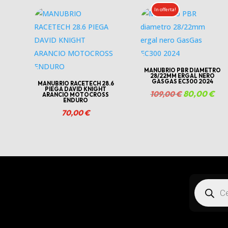
originale
attuale
originale
att
In offerta!
era:
è:
era:
è:
190,00 €.
180,00 €.
190,00 €.
180
MANUBRIO PBR DIAMETRO
28/22MM ERGAL NERO
GASGAS EC300 2024
MANUBRIO RACETECH 28.6
PIEGA DAVID KNIGHT
Il
80,00
€
Il
109,00
€
ARANCIO MOTOCROSS
ENDURO
prezzo
pre
70,00
€
originale
att
era:
è:
109,00 €.
80,
Products
search