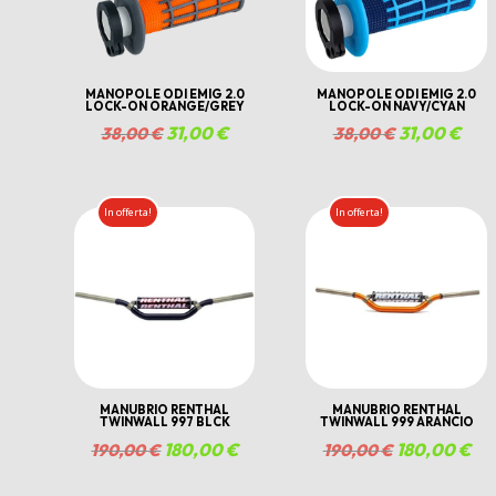
MANOPOLE ODI EMIG 2.0
MANOPOLE ODI EMIG 2.0
LOCK-ON ORANGE/GREY
LOCK-ON NAVY/CYAN
Il
31,00
€
Il
Il
31,00
€
Il
38,00
€
38,00
€
prezzo
prezzo
prezzo
prez
originale
attuale
originale
attu
In offerta!
In offerta!
era:
è:
era:
è:
38,00 €.
31,00 €.
38,00 €.
31,0
MANUBRIO RENTHAL
MANUBRIO RENTHAL
TWINWALL 997 BLCK
TWINWALL 999 ARANCIO
Il
180,00
€
Il
Il
180,00
€
Il
190,00
€
190,00
€
prezzo
prezzo
prezzo
pre