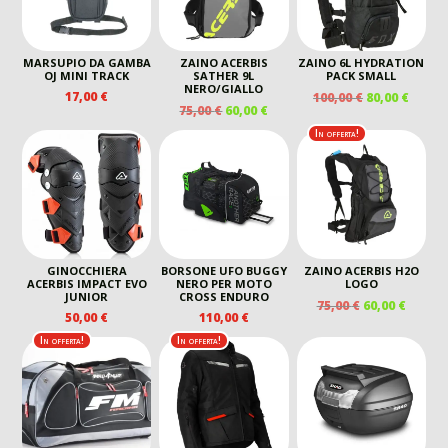
MARSUPIO DA GAMBA
ZAINO ACERBIS
ZAINO 6L HYDRATION
OJ MINI TRACK
SATHER 9L
PACK SMALL
NERO/GIALLO
IL
IL
17,00
€
100,00
€
80,00
€
IL
IL
75,00
€
60,00
€
PREZZO
PREZ
PREZZO
PREZZO
ORIGINALE
ATTU
In offerta!
ORIGINALE
ATTUALE
ERA:
È:
ERA:
È:
100,00 €.
80,00 
75,00 €.
60,00 €.
GINOCCHIERA
BORSONE UFO BUGGY
ZAINO ACERBIS H2O
ACERBIS IMPACT EVO
NERO PER MOTO
LOGO
JUNIOR
CROSS ENDURO
IL
IL
75,00
€
60,00
€
50,00
€
110,00
€
PREZZO
PREZZ
ORIGINALE
ATTUA
In offerta!
In offerta!
ERA:
È:
75,00 €.
60,00 €