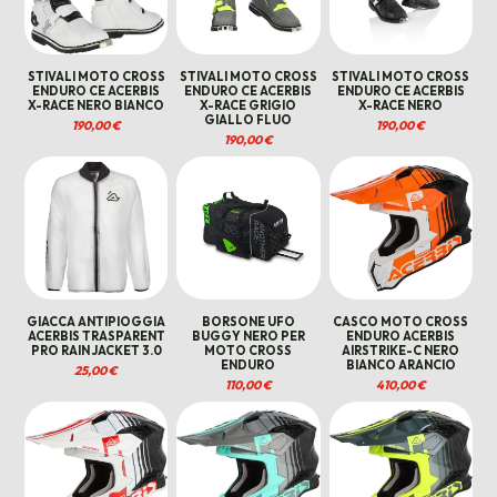
STIVALI MOTO CROSS
STIVALI MOTO CROSS
STIVALI MOTO CROSS
ENDURO CE ACERBIS
ENDURO CE ACERBIS
ENDURO CE ACERBIS
X-RACE NERO BIANCO
X-RACE GRIGIO
X-RACE NERO
GIALLO FLUO
190,00
€
190,00
€
190,00
€
GIACCA ANTIPIOGGIA
BORSONE UFO
CASCO MOTO CROSS
ACERBIS TRASPARENT
BUGGY NERO PER
ENDURO ACERBIS
PRO RAIN JACKET 3.0
MOTO CROSS
AIRSTRIKE-C NERO
ENDURO
BIANCO ARANCIO
25,00
€
110,00
€
410,00
€