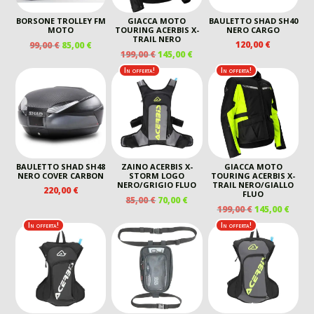
BORSONE TROLLEY FM
GIACCA MOTO
BAULETTO SHAD SH40
MOTO
TOURING ACERBIS X-
NERO CARGO
TRAIL NERO
IL
IL
120,00
€
99,00
€
85,00
€
IL
IL
199,00
€
145,00
€
PREZZO
PREZZO
PREZZO
PREZZO
ORIGINALE
ATTUALE
In offerta!
In offerta!
ORIGINALE
ATTUALE
ERA:
È:
ERA:
È:
99,00 €.
85,00 €.
199,00 €.
145,00 €.
BAULETTO SHAD SH48
ZAINO ACERBIS X-
GIACCA MOTO
NERO COVER CARBON
STORM LOGO
TOURING ACERBIS X-
NERO/GRIGIO FLUO
TRAIL NERO/GIALLO
220,00
€
FLUO
IL
IL
85,00
€
70,00
€
IL
IL
199,00
€
145,00
€
PREZZO
PREZZO
PREZZO
PREZ
ORIGINALE
ATTUALE
In offerta!
In offerta!
ORIGINALE
ATTU
ERA:
È:
ERA:
È:
85,00 €.
70,00 €.
199,00 €.
145,00