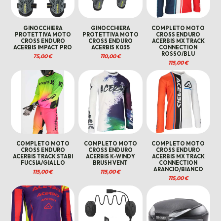
GINOCCHIERA
GINOCCHIERA
COMPLETO MOTO
PROTETTIVA MOTO
PROTETTIVA MOTO
CROSS ENDURO
CROSS ENDURO
CROSS ENDURO
ACERBIS MX TRACK
ACERBIS IMPACT PRO
ACERBIS K035
CONNECTION
ROSSO/BLU
75,00
€
110,00
€
115,00
€
COMPLETO MOTO
COMPLETO MOTO
COMPLETO MOTO
CROSS ENDURO
CROSS ENDURO
CROSS ENDURO
ACERBIS TRACK STABI
ACERBIS K-WINDY
ACERBIS MX TRACK
FUCSIA/GIALLO
BRUSH VENT
CONNECTION
ARANCIO/BIANCO
115,00
€
115,00
€
115,00
€