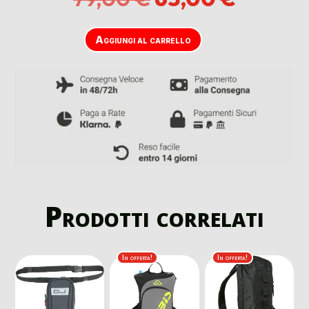
prezzo
prezzo
originale
attuale
era:
è:
Aggiungi al carrello
79,00 €.
65,00 €
Prodotti correlati
In offerta!
In offerta!