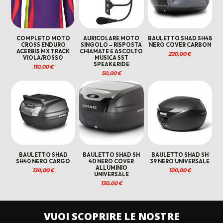
COMPLETO MOTO
AURICOLARE MOTO
BAULETTO SHAD SH48
CROSS ENDURO
SINGOLO – RISPOSTA
NERO COVER CARBON
ACERBIS MX TRACK
CHIAMATE E ASCOLTO
220,00
€
VIOLA/ROSSO
MUSICA SST
SPEAK&RIDE
110,00
€
50,00
€
BAULETTO SHAD
BAULETTO SHAD SH
BAULETTO SHAD SH
SH40 NERO CARGO
40 NERO COVER
39 NERO UNIVERSALE
ALLUMINIO
120,00
€
100,00
€
UNIVERSALE
130,00
€
VUOI SCOPRIRE LE NOSTRE