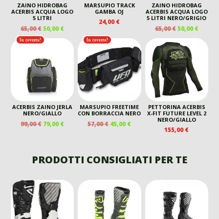
ZAINO HIDROBAG
MARSUPIO TRACK
ZAINO HIDROBAG
ACERBIS ACQUA LOGO
GAMBA OJ
ACERBIS ACQUA LOGO
5 LITRI
5 LITRI NERO/GRIGIO
24,00
€
IL
IL
IL
IL
65,00
€
50,00
€
65,00
€
50,00
€
PREZZO
PREZZO
PREZZO
PREZZ
In offerta!
In offerta!
ORIGINALE
ATTUALE
ORIGINALE
ATTUA
ERA:
È:
ERA:
È:
65,00 €.
50,00 €.
65,00 €.
50,00 €
ACERBIS ZAINO JERLA
MARSUPIO FREETIME
PETTORINA ACERBIS
NERO/GIALLO
CON BORRACCIA NERO
X-FIT FUTURE LEVEL 2
NERO/GIALLO
IL
IL
IL
IL
99,00
€
79,00
€
57,00
€
45,00
€
155,00
€
PREZZO
PREZZO
PREZZO
PREZZO
ORIGINALE
ATTUALE
ORIGINALE
ATTUALE
ERA:
È:
ERA:
È:
PRODOTTI CONSIGLIATI PER TE
99,00 €.
79,00 €.
57,00 €.
45,00 €.