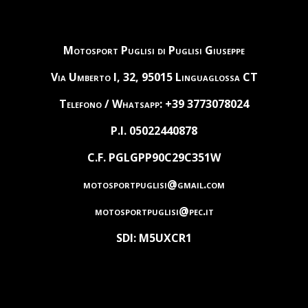
Motosport Puglisi di Puglisi Giuseppe
Via Umberto I, 32, 95015 Linguaglossa CT
Telefono / Whatsapp: +39 3773078024
P.I. 05022440878
C.F. PGLGPP90C29C351W
motosportpuglisi@gmail.com
motosportpuglisi@pec.it
SDI: M5UXCR1