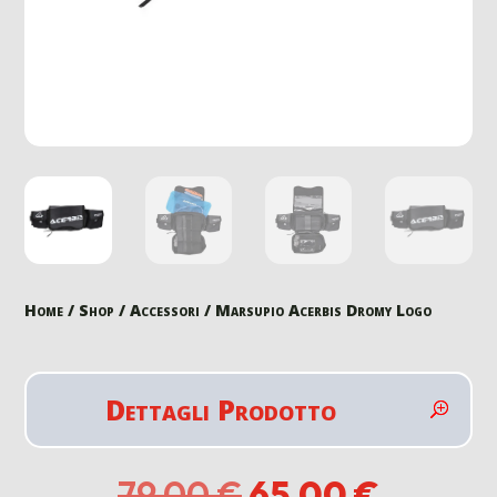
Home
/
Shop
/
Accessori
/ Marsupio Acerbis Dromy Logo
Dettagli Prodotto
Il
Il
79,00
€
65,00
€