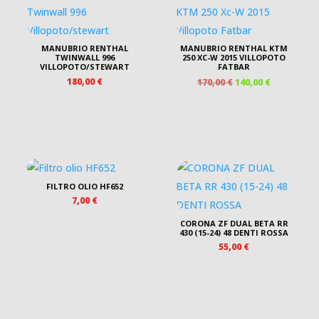
MANUBRIO RENTHAL
MANUBRIO RENTHAL KTM
TWINWALL 996
250 XC-W 2015 VILLOPOTO
VILLOPOTO/STEWART
FATBAR
IL
IL
180,00
€
170,00
€
140,00
€
PREZZO
PREZZO
ORIGINALE
ATTUALE
ERA:
È:
170,00 €.
140,00 €.
FILTRO OLIO HF652
7,00
€
CORONA ZF DUAL BETA RR
430 (15-24) 48 DENTI ROSSA
O
55,00
€
LE
.