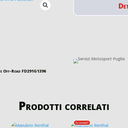
De
zate Off-Road FD291G1396
Prodotti correlati
In offerta!