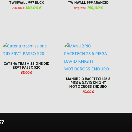
TWINWALL 997 BLCK
TWINWALL 999 ARANCIO
Il
180,00
€
Il
Il
180,00
€
Il
190,00
€
190,00
€
prezzo
prezzo
prezzo
prezzo
originale
attuale
originale
attuale
era:
è:
era:
è:
190,00 €.
180,00 €.
190,00 €.
180,00 €.
CATENA TRASMISSIONE DID
ERVT PASSO 520
85,00
€
MANUBRIO RACETECH 28.6
PIEGA DAVID KNIGHT
MOTOCROSS ENDURO
70,00
€
E?