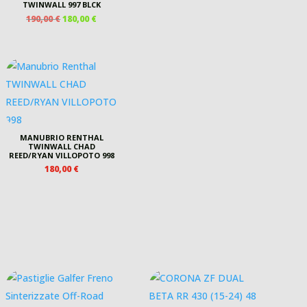
TWINWALL 997 BLCK
IL
IL
190,00
€
180,00
€
PREZZO
PREZZO
ORIGINALE
ATTUALE
ERA:
È:
190,00 €.
180,00 €.
MANUBRIO RENTHAL
TWINWALL CHAD
REED/RYAN VILLOPOTO 998
180,00
€