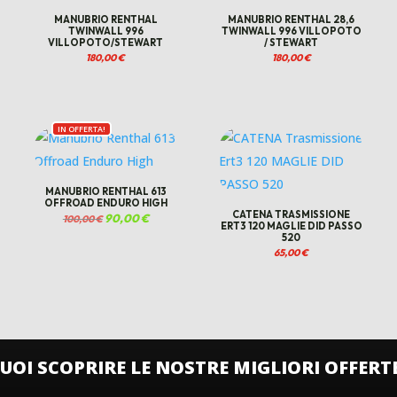
MANUBRIO RENTHAL
MANUBRIO RENTHAL 28,6
TWINWALL 996
TWINWALL 996 VILLOPOTO
VILLOPOTO/STEWART
/ STEWART
180,00
€
180,00
€
IN OFFERTA!
MANUBRIO RENTHAL 613
OFFROAD ENDURO HIGH
CATENA TRASMISSIONE
Il
90,00
€
Il
100,00
€
ERT3 120 MAGLIE DID PASSO
prezzo
prezzo
originale
attuale
520
era:
è:
100,00 €.
90,00 €.
65,00
€
€.
UOI SCOPRIRE LE NOSTRE MIGLIORI OFFERT