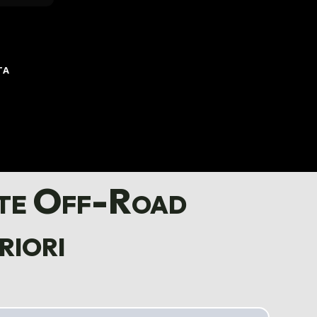
TA
ate Off-Road
iori