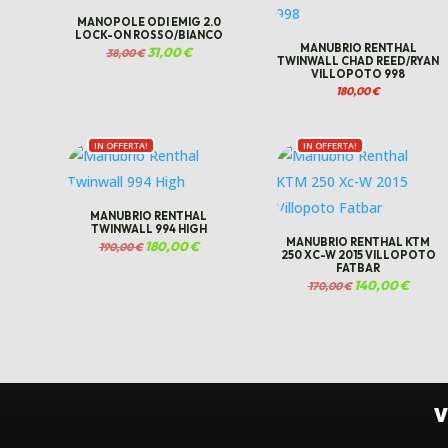
MANOPOLE ODI EMIG 2.0
LOCK-ON ROSSO/BIANCO
MANUBRIO RENTHAL
Il
31,00
€
Il
38,00
€
TWINWALL CHAD REED/RYAN
prezzo
prezzo
originale
attuale
VILLOPOTO 998
era:
è:
38,00 €.
31,00 €.
180,00
€
IN OFFERTA!
IN OFFERTA!
MANUBRIO RENTHAL
TWINWALL 994 HIGH
MANUBRIO RENTHAL KTM
Il
180,00
€
Il
190,00
€
250 XC-W 2015 VILLOPOTO
prezzo
prezzo
originale
attuale
FATBAR
era:
è:
Il
140,00
€
Il
190,00 €.
180,00 €.
170,00
€
prezzo
prezzo
originale
attuale
era:
è:
170,00 €.
140,00 
V