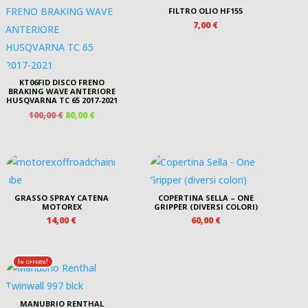
FILTRO OLIO HF155
7,00
€
KT06FID DISCO FRENO
BRAKING WAVE ANTERIORE
HUSQVARNA TC 65 2017-2021
IL
IL
100,00
€
80,00
€
PREZZO
PREZZO
ORIGINALE
ATTUALE
ERA:
È:
100,00 €.
80,00 €.
GRASSO SPRAY CATENA
COPERTINA SELLA – ONE
MOTOREX
GRIPPER (DIVERSI COLORI)
14,00
€
60,00
€
In offerta!
MANUBRIO RENTHAL