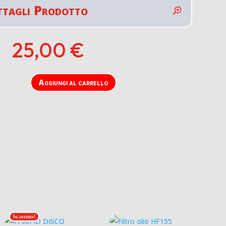
ttagli Prodotto
25,00
€
Aggiungi al carrello
In offerta!