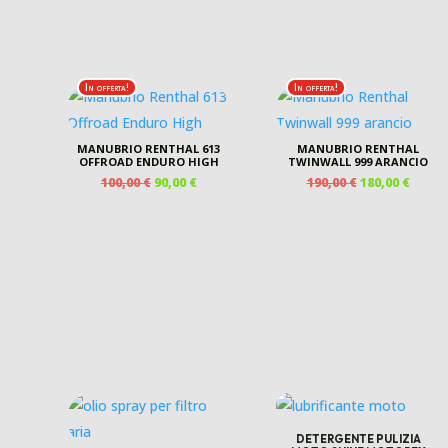
In offerta!
In offerta!
MANUBRIO RENTHAL 613
MANUBRIO RENTHAL
OFFROAD ENDURO HIGH
TWINWALL 999 ARANCIO
IL
IL
IL
IL
100,00
€
90,00
€
190,00
€
180,00
€
PREZZO
PREZZO
PREZZO
PREZ
ORIGINALE
ATTUALE
ORIGINALE
ATTU
ERA:
È:
ERA:
È:
100,00 €.
90,00 €.
190,00 €.
180,00
DETERGENTE PULIZIA