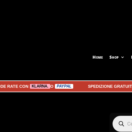
Home
Shop
RATE CON
O
SPEDIZIONE GRATUITA A 
KLARNA.
PAYPAL
Products
search