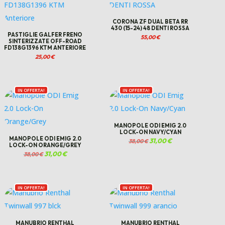
CORONA ZF DUAL BETA RR
430 (15-24) 48 DENTI ROSSA
PASTIGLIE GALFER FRENO
55,00
€
SINTERIZZATE OFF-ROAD
FD138G1396 KTM ANTERIORE
25,00
€
IN OFFERTA!
IN OFFERTA!
MANOPOLE ODI EMIG 2.0
LOCK-ON NAVY/CYAN
MANOPOLE ODI EMIG 2.0
Il
31,00
€
Il
38,00
€
LOCK-ON ORANGE/GREY
prezzo
prezzo
originale
attuale
Il
31,00
€
Il
38,00
€
era:
è:
prezzo
prezzo
38,00 €.
31,00 €.
originale
attuale
era:
è:
38,00 €.
31,00 €.
IN OFFERTA!
IN OFFERTA!
MANUBRIO RENTHAL
MANUBRIO RENTHAL