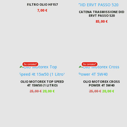
FILTRO OLIO HF157
7,00
€
CATENA TRASMISSIONE DID
ERVT PASSO 520
85,00
€
In offerta!
In offerta!
OLIO MOTOREX TOP SPEED
OLIO MOTOREX CROSS
4T 15W50 (1 LITRO)
POWER 4T 5W40
IL
IL
IL
IL
25,00
€
20,00
€
25,00
€
20,00
€
PREZZO
PREZZO
PREZZO
PREZZ
ORIGINALE
ATTUALE
ORIGINALE
ATTUA
ERA:
È:
ERA:
È:
25,00 €.
20,00 €.
25,00 €.
20,00 €