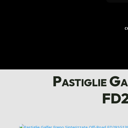
C
Pastiglie G
FD2