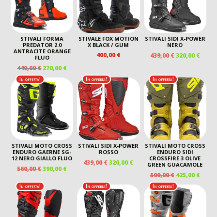
STIVALI FORMA
STIVALE FOX MOTION
STIVALI SIDI X-POWER
PREDATOR 2.0
X BLACK / GUM
NERO
ANTRACITE ORANGE
IL
IL
400,00
€
439,00
€
320,00
€
FLUO
PREZZO
PREZ
IL
IL
440,00
€
270,00
€
ORIGINALE
ATTU
PREZZO
PREZZO
In offerta!
In offerta!
In offerta!
ERA:
È:
ORIGINALE
ATTUALE
439,00 €.
320,00
ERA:
È:
440,00 €.
270,00 €.
STIVALI MOTO CROSS
STIVALI SIDI X-POWER
STIVALI MOTO CROSS
ENDURO GAERNE SG-
ROSSO
ENDURO SIDI
12 NERO GIALLO FLUO
CROSSFIRE 3 OLIVE
IL
IL
439,00
€
320,00
€
GREEN GUACAMOLE
IL
IL
560,00
€
390,00
€
PREZZO
PREZZO
IL
IL
509,00
€
425,00
€
PREZZO
PREZZO
ORIGINALE
ATTUALE
PREZZO
PREZ
ORIGINALE
ATTUALE
In offerta!
In offerta!
In offerta!
ERA:
È:
ORIGINALE
ATTU
ERA:
È:
439,00 €.
320,00 €.
ERA:
È:
560,00 €.
390,00 €.
509,00 €.
425,00