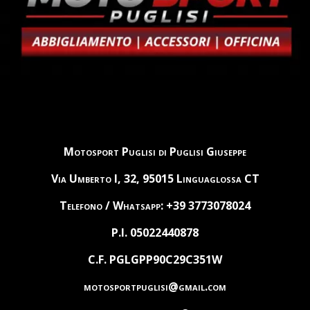
Motosport Puglisi di Puglisi Giuseppe
Via Umberto I, 32, 95015 Linguaglossa CT
Telefono / Whatsapp: +39 3773078024
P.I. 05022440878
C.F. PGLGPP90C29C351W
motosportpuglisi@gmail.com