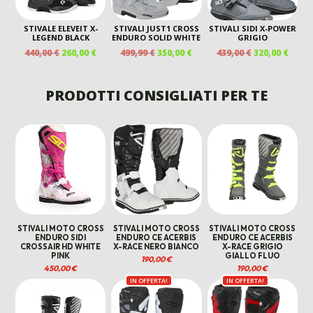
STIVALE ELEVEIT X-
STIVALI JUST1 CROSS
STIVALI SIDI X-POWER
LEGEND BLACK
ENDURO SOLID WHITE
GRIGIO
IL
IL
IL
IL
IL
IL
440,00
€
260,00
€
499,99
€
350,00
€
439,00
€
320,00
€
PREZZO
PREZZO
PREZZO
PREZZO
PREZZO
PREZ
ORIGINALE
ATTUALE
ORIGINALE
ATTUALE
ORIGINALE
ATTU
ERA:
È:
ERA:
È:
ERA:
È:
PRODOTTI CONSIGLIATI PER TE
440,00 €.
260,00 €.
499,99 €.
350,00 €.
439,00 €.
320,00
STIVALI MOTO CROSS
STIVALI MOTO CROSS
STIVALI MOTO CROSS
ENDURO SIDI
ENDURO CE ACERBIS
ENDURO CE ACERBIS
CROSSAIR HD WHITE
X-RACE NERO BIANCO
X-RACE GRIGIO
PINK
GIALLO FLUO
190,00
€
450,00
€
190,00
€
IN OFFERTA!
IN OFFERTA!