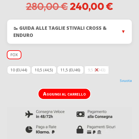
Il
Il
280,00
€
240,00
€
prezzo
prezz
originale
attua
era:
è:
🥾 GUIDA ALLE TAGLIE STIVALI CROSS &
280,00 €.
240,0
▼
ENDURO
FOX
10 (EU44)
10,5 (44,5)
11,5 (EU46)
9,5 (EU43)
Svuota
Aggiungi al carrello