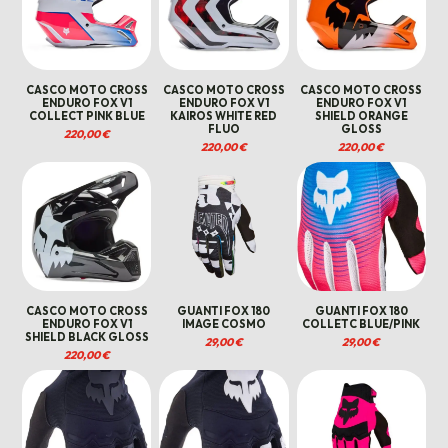
CASCO MOTO CROSS
CASCO MOTO CROSS
CASCO MOTO CROSS
ENDURO FOX V1
ENDURO FOX V1
ENDURO FOX V1
COLLECT PINK BLUE
KAIROS WHITE RED
SHIELD ORANGE
FLUO
GLOSS
220,00
€
220,00
€
220,00
€
CASCO MOTO CROSS
GUANTI FOX 180
GUANTI FOX 180
ENDURO FOX V1
IMAGE COSMO
COLLETC BLUE/PINK
SHIELD BLACK GLOSS
29,00
€
29,00
€
220,00
€