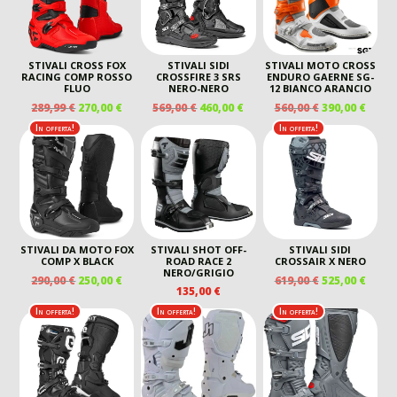
STIVALI CROSS FOX
STIVALI SIDI
STIVALI MOTO CROSS
RACING COMP ROSSO
CROSSFIRE 3 SRS
ENDURO GAERNE SG-
FLUO
NERO-NERO
12 BIANCO ARANCIO
IL
IL
IL
IL
IL
IL
289,99
€
270,00
€
569,00
€
460,00
€
560,00
€
390,00
€
PREZZO
PREZZO
PREZZO
PREZZO
PREZZO
PREZ
In offerta!
In offerta!
ORIGINALE
ATTUALE
ORIGINALE
ATTUALE
ORIGINALE
ATTU
ERA:
È:
ERA:
È:
ERA:
È:
289,99 €.
270,00 €.
569,00 €.
460,00 €.
560,00 €.
390,00
STIVALI DA MOTO FOX
STIVALI SHOT OFF-
STIVALI SIDI
COMP X BLACK
ROAD RACE 2
CROSSAIR X NERO
NERO/GRIGIO
IL
IL
IL
IL
290,00
€
250,00
€
619,00
€
525,00
€
135,00
€
PREZZO
PREZZO
PREZZO
PREZ
ORIGINALE
ATTUALE
ORIGINALE
ATTU
In offerta!
In offerta!
In offerta!
ERA:
È:
ERA:
È:
290,00 €.
250,00 €.
619,00 €.
525,00