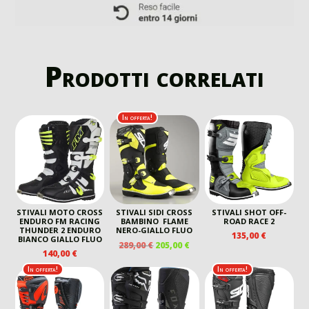
Prodotti correlati
In offerta!
STIVALI MOTO CROSS
STIVALI SIDI CROSS
STIVALI SHOT OFF-
ENDURO FM RACING
BAMBINO FLAME
ROAD RACE 2
THUNDER 2 ENDURO
NERO-GIALLO FLUO
135,00
€
BIANCO GIALLO FLUO
IL
IL
289,00
€
205,00
€
140,00
€
PREZZO
PREZZO
ORIGINALE
ATTUALE
In offerta!
In offerta!
ERA:
È:
289,00 €.
205,00 €.