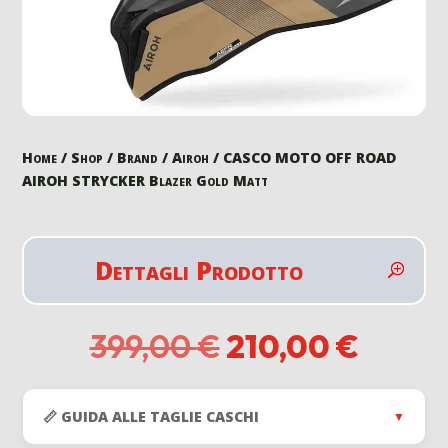
Home
/
Shop
/
Brand
/
Airoh
/ CASCO MOTO OFF ROAD
AIROH STRYCKER Blazer Gold Matt
Dettagli Prodotto
Il
Il
399,00
€
210,00
€
prezzo
prezz
originale
attual
era:
è:
📏 GUIDA ALLE TAGLIE CASCHI
▼
399,00 €.
210,00