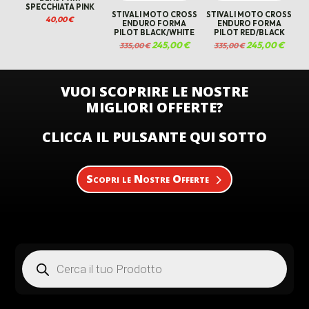
SPECCHIATA PINK
STIVALI MOTO CROSS
STIVALI MOTO CROSS
40,00
€
ENDURO FORMA
ENDURO FORMA
PILOT BLACK/WHITE
PILOT RED/BLACK
Il
245,00
€
Il
Il
245,00
€
Il
335,00
€
335,00
€
prezzo
prezzo
prezzo
prezzo
originale
attuale
originale
attual
era:
è:
era:
è:
335,00 €.
245,00 €.
335,00 €.
245,00
VUOI SCOPRIRE LE NOSTRE
MIGLIORI OFFERTE?
CLICCA IL PULSANTE QUI SOTTO
Scopri le Nostre Offerte
Products
search