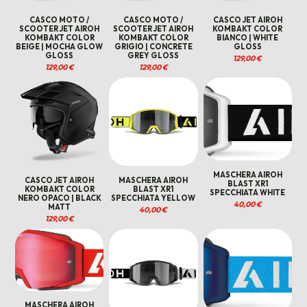
CASCO MOTO /
CASCO MOTO /
CASCO JET AIROH
SCOOTER JET AIROH
SCOOTER JET AIROH
KOMBAKT COLOR
KOMBAKT COLOR
KOMBAKT COLOR
BIANCO | WHITE
BEIGE | MOCHA GLOW
GRIGIO | CONCRETE
GLOSS
GLOSS
GREY GLOSS
129,00
€
129,00
€
129,00
€
MASCHERA AIROH
CASCO JET AIROH
MASCHERA AIROH
BLAST XR1
KOMBAKT COLOR
BLAST XR1
SPECCHIATA WHITE
NERO OPACO | BLACK
SPECCHIATA YELLOW
40,00
€
MATT
40,00
€
129,00
€
MASCHERA AIROH