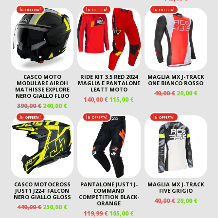
PREZZO
PREZZO
PREZZO
PREZZO
ORIGINALE
ATTUALE
ORIGINALE
ATTUALE
In offerta!
In offerta!
In offerta!
ERA:
È:
ERA:
È:
390,00 €.
220,00 €.
110,00 €.
60,00 €.
CASCO MOTO
RIDE KIT 3.5 RED 2024
MAGLIA MX J-TRACK
MODULARE AIROH
MAGLIA E PANTALONE
ONE BIANCO ROSSO
MATHISSE EXPLORE
LEATT MOTO
IL
IL
40,00
€
20,00
€
NERO GIALLO FLUO
IL
IL
140,00
€
115,00
€
PREZZO
PREZZ
IL
IL
390,00
€
240,00
€
PREZZO
PREZZO
ORIGINALE
ATTUA
PREZZO
PREZZO
ORIGINALE
ATTUALE
In offerta!
In offerta!
In offerta!
ERA:
È:
ORIGINALE
ATTUALE
ERA:
È:
40,00 €.
20,00 €
ERA:
È:
140,00 €.
115,00 €.
390,00 €.
240,00 €.
CASCO MOTOCROSS
PANTALONE JUST1 J-
MAGLIA MX J-TRACK
JUST1 J22-F FALCON
COMMAND
FIVE GRIGIO
NERO GIALLO GLOSS
COMPETITION BLACK-
IL
IL
40,00
€
20,00
€
ORANGE
IL
IL
449,00
€
250,00
€
PREZZO
PREZZ
IL
IL
119,99
€
105,00
€
PREZZO
PREZZO
ORIGINALE
ATTUA