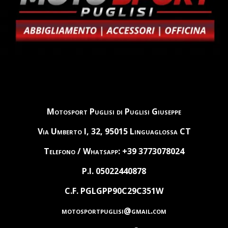
Motosport Puglisi di Puglisi Giuseppe
Via Umberto I, 32, 95015 Linguaglossa CT
Telefono / Whatsapp: +39 3773078024
P.I. 05022440878
C.F. PGLGPP90C29C351W
motosportpuglisi@gmail.com