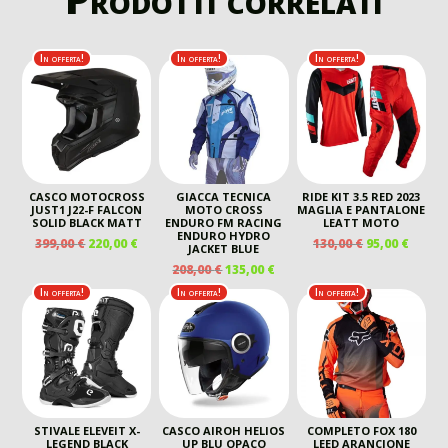
In offerta!
In offerta!
In offerta!
CASCO MOTOCROSS
GIACCA TECNICA
RIDE KIT 3.5 RED 2023
JUST1 J22-F FALCON
MOTO CROSS
MAGLIA E PANTALONE
SOLID BLACK MATT
ENDURO FM RACING
LEATT MOTO
ENDURO HYDRO
IL
IL
IL
IL
399,00
€
220,00
€
130,00
€
95,00
€
JACKET BLUE
PREZZO
PREZZO
PREZZO
PREZ
IL
IL
208,00
€
135,00
€
ORIGINALE
ATTUALE
ORIGINALE
ATTU
PREZZO
PREZZO
In offerta!
In offerta!
In offerta!
ERA:
È:
ERA:
È:
ORIGINALE
ATTUALE
399,00 €.
220,00 €.
130,00 €.
95,00 
ERA:
È:
208,00 €.
135,00 €.
STIVALE ELEVEIT X-
CASCO AIROH HELIOS
COMPLETO FOX 180
LEGEND BLACK
UP BLU OPACO
LEED ARANCIONE