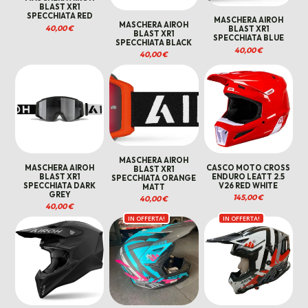
BLAST XR1
SPECCHIATA RED
MASCHERA AIROH
MASCHERA AIROH
40,00
€
BLAST XR1
BLAST XR1
SPECCHIATA BLUE
SPECCHIATA BLACK
40,00
€
40,00
€
MASCHERA AIROH
MASCHERA AIROH
CASCO MOTO CROSS
BLAST XR1
BLAST XR1
ENDURO LEATT 2.5
SPECCHIATA ORANGE
SPECCHIATA DARK
V26 RED WHITE
MATT
GREY
145,00
€
40,00
€
40,00
€
IN OFFERTA!
IN OFFERTA!