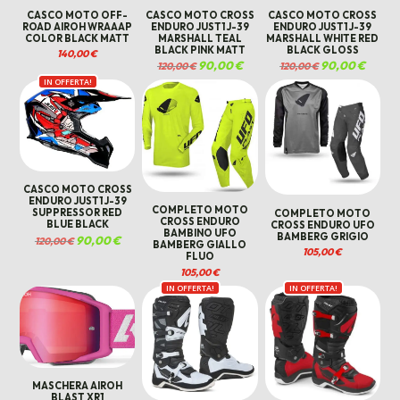
CASCO MOTO OFF-
CASCO MOTO CROSS
CASCO MOTO CROSS
ROAD AIROH WRAAAP
ENDURO JUST1 J-39
ENDURO JUST1 J-39
COLOR BLACK MATT
MARSHALL TEAL
MARSHALL WHITE RED
BLACK PINK MATT
BLACK GLOSS
140,00
€
Il
90,00
€
Il
Il
90,00
€
Il
120,00
€
120,00
€
prezzo
prezzo
prezzo
prezzo
IN OFFERTA!
originale
attuale
originale
attuale
era:
è:
era:
è:
120,00 €.
90,00 €.
120,00 €.
90,00 €
CASCO MOTO CROSS
ENDURO JUST1 J-39
COMPLETO MOTO
SUPPRESSOR RED
COMPLETO MOTO
CROSS ENDURO
BLUE BLACK
CROSS ENDURO UFO
BAMBINO UFO
BAMBERG GRIGIO
Il
90,00
€
Il
120,00
€
BAMBERG GIALLO
prezzo
prezzo
105,00
€
FLUO
originale
attuale
era:
è:
105,00
€
120,00 €.
90,00 €.
IN OFFERTA!
IN OFFERTA!
MASCHERA AIROH
BLAST XR1