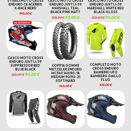
STIVALI MOTO CROSS
CASCO MOTO CROSS
CASCO MOTO CROSS
ENDURO CE ACERBIS
ENDURO JUST1 J-39
ENDURO JUST1 J-39
X-RACE NERO
MARSHALL TEAL
MARSHALL WHITE RED
BLACK PINK MATT
BLACK GLOSS
190,00
€
Il
90,00
€
Il
Il
90,00
€
Il
120,00
€
120,00
€
prezzo
prezzo
prezzo
prezzo
IN OFFERTA!
originale
attuale
originale
attuale
era:
è:
era:
è:
120,00 €.
90,00 €.
120,00 €.
90,00 €
CASCO MOTO CROSS
ENDURO JUST1 J-39
COMPLETO MOTO
SUPPRESSOR RED
COPPIA GOMME
CROSS ENDURO
BLUE BLACK
METZELER ENDURO
BAMBINO UFO
MC360 140/80-18
Il
90,00
€
Il
120,00
€
BAMBERG GIALLO
prezzo
prezzo
MEDIUM 90/90-21
FLUO
originale
attuale
SOFT/HARD
era:
è:
105,00
€
120,00 €.
90,00 €.
140,00
€