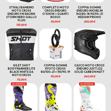
STIVALI BAMBINO
COMPLETO MOTO
COPPIA GOMME
MOTO CROSS
CROSS ENDURO
ENDURO MICHELIN
ENDURO FM RACING
O’SHOW + GUANTI
140/80-18 90/90-21
STORM NERO GIALLO
ROSSO
MEDIUM PROMO
FLUO
95,00
€
200,00
€
135,00
€
GILET SHOT
COPPIA GOMME
CASCO MOTO CROSS
BODYWARMER LITE
KYOTO CROSS
ENDURO JUST1 J22
BLACK WHITE DA
80/100-21 + 110/90-19
SOLID CARBON MATT
MOTOCROSS
90,00
€
240,00
€
70,00
€
IN OFFERTA!
IN OFFERTA!