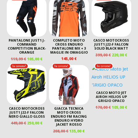
ORIGINALE
ATTUALE
ERA:
È:
ERA:
È:
ERA:
È:
40,00 €.
20,00 €.
40,00 €.
20,00 €
170,00 €.
105,00 €.
PANTALONE JUST1 J-
COMPLETO MOTO
CASCO MOTOCROSS
COMMAND
CROSS ENDURO
JUST1 J22-F FALCON
COMPETITION BLACK-
PANTALONE MX + 3
SOLID BLACK MATT
ORANGE
MAGLIE IN OMAGGIO
IL
IL
399,00
€
220,00
€
IL
IL
145,00
€
119,99
€
105,00
€
PREZZO
PREZ
PREZZO
PREZZO
ORIGINALE
ATTU
In offerta!
In offerta!
In offerta!
ORIGINALE
ATTUALE
ERA:
È:
ERA:
È:
399,00 €.
220,00
119,99 €.
105,00 €.
CASCO MOTO JET
AIROH HELIOS UP
GRIGIO OPACO
IL
IL
170,00
€
105,00
€
CASCO MOTOCROSS
GIACCA TECNICA
PREZZO
PREZ
JUST1 J22-F FALCON
MOTO CROSS
NERO GIALLO GLOSS
ENDURO FM RACING
ORIGINALE
ATTU
ENDURO HYDRO
IL
IL
449,00
€
250,00
€
ERA:
È:
JACKET ROSSO
PREZZO
PREZZO
170,00 €.
105,00
IL
IL
208,00
€
135,00
€
ORIGINALE
ATTUALE
PREZZO
PREZZO