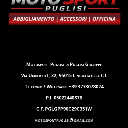
Motosport Puglisi di Puglisi Giuseppe
Via Umberto I, 32, 95015 Linguaglossa CT
Telefono / Whatsapp: +39 3773078024
P.I. 05022440878
C.F. PGLGPP90C29C351W
motosportpuglisi@gmail.com