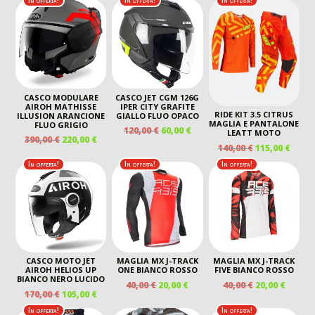
In offerta!
In offerta!
In offerta!
ORIGINALE
ATTUALE
ORIGINALE
ATTU
ERA:
È:
ERA:
È:
ERA:
È:
50,00 €.
20,00 €.
140,00 €.
115,00 €.
130,00 €.
95,00 
CASCO MODULARE
CASCO JET CGM 126G
AIROH MATHISSE
IPER CITY GRAFITE
RIDE KIT 3.5 CITRUS
ILLUSION ARANCIONE
GIALLO FLUO OPACO
MAGLIA E PANTALONE
FLUO GRIGIO
IL
IL
120,00
€
60,00
€
LEATT MOTO
IL
IL
390,00
€
220,00
€
PREZZO
PREZZO
IL
IL
140,00
€
115,00
€
PREZZO
PREZZO
ORIGINALE
ATTUALE
PREZZO
PREZ
ORIGINALE
ATTUALE
In offerta!
In offerta!
In offerta!
ERA:
È:
ORIGINALE
ATTU
ERA:
È:
120,00 €.
60,00 €.
ERA:
È:
390,00 €.
220,00 €.
140,00 €.
115,00
CASCO MOTO JET
MAGLIA MX J-TRACK
MAGLIA MX J-TRACK
AIROH HELIOS UP
ONE BIANCO ROSSO
FIVE BIANCO ROSSO
BIANCO NERO LUCIDO
IL
IL
IL
IL
40,00
€
20,00
€
40,00
€
20,00
€
IL
IL
170,00
€
105,00
€
PREZZO
PREZZO
PREZZO
PREZZ
PREZZO
PREZZO
ORIGINALE
ATTUALE
ORIGINALE
ATTUA
In offerta!
In offerta!