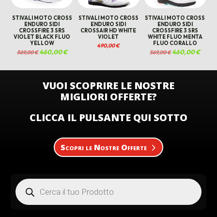
STIVALI MOTO CROSS
STIVALI MOTO CROSS
STIVALI MOTO CROSS
ENDURO SIDI
ENDURO SIDI
ENDURO SIDI
CROSSFIRE 3 SRS
CROSSAIR HD WHITE
CROSSFIRE 3 SRS
VIOLET BLACK FLUO
VIOLET
WHITE FLUO MENTA
YELLOW
FLUO CORALLO
490,00
€
Il
460,00
€
Il
Il
460,00
€
Il
569,00
€
569,00
€
prezzo
prezzo
prezzo
prezzo
originale
attuale
originale
attual
era:
è:
era:
è:
569,00 €.
460,00 €.
569,00 €.
460,00
VUOI SCOPRIRE LE NOSTRE
MIGLIORI OFFERTE?
CLICCA IL PULSANTE QUI SOTTO
Scopri le Nostre Offerte
Products
search