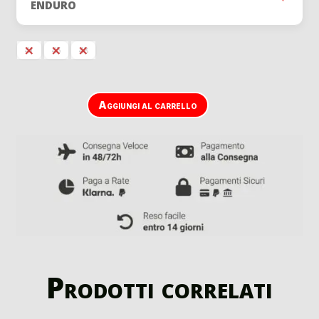
440,00 €.
260,0
ENDURO
41
45
48
Aggiungi al carrello
Prodotti correlati