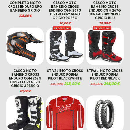
COMPLETO MOTO
CASCO MOTO
CASCO MOTO
CROSS ENDURO UFO
BAMBINO CROSS
BAMBINO CROSS
BAMBERG GRIGIO
ENDURO CGM 267G
ENDURO CGM 267G
DIRT-X FURY NERO
DIRT-X FURY NERO
105,00
€
GRIGIO ROSSO
GRIGIO BLU
70,00
€
70,00
€
IN OFFERTA!
IN OFFERTA!
CASCO MOTO
STIVALI MOTO CROSS
STIVALI MOTO CROSS
BAMBINO CROSS
ENDURO FORMA
ENDURO FORMA
ENDURO CGM 267G
PILOT BLACK/WHITE
PILOT RED/BLACK
DIRT-X FURY NERO
Il
245,00
€
Il
Il
245,00
€
Il
335,00
€
335,00
€
GRIGIO ARANCIO
prezzo
prezzo
prezzo
prezzo
originale
attuale
originale
attual
70,00
€
era:
è:
era:
è:
335,00 €.
245,00 €.
335,00 €.
245,00