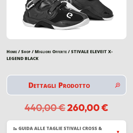
Home
/
Shop
/
Migliori Offerte
/ STIVALE ELEVEIT X-
LEGEND BLACK
Dettagli Prodotto
Il
Il
440,00
€
260,00
€
prezzo
prezz
originale
attua
era:
è:
🥾 GUIDA ALLE TAGLIE STIVALI CROSS &
▼