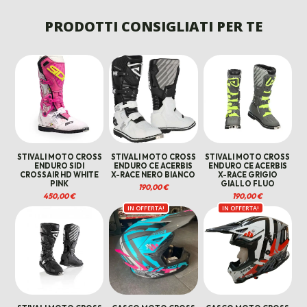
ERA:
È:
ORIGINALE
ATTUALE
449,00 €.
250,00 €.
ERA:
È:
PRODOTTI CONSIGLIATI PER TE
208,00 €.
135,00 €.
STIVALI MOTO CROSS
STIVALI MOTO CROSS
STIVALI MOTO CROSS
ENDURO SIDI
ENDURO CE ACERBIS
ENDURO CE ACERBIS
CROSSAIR HD WHITE
X-RACE NERO BIANCO
X-RACE GRIGIO
PINK
GIALLO FLUO
190,00
€
450,00
€
190,00
€
IN OFFERTA!
IN OFFERTA!