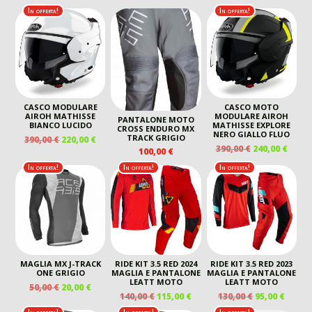
In offerta!
In offerta!
CASCO MODULARE
CASCO MOTO
AIROH MATHISSE
MODULARE AIROH
PANTALONE MOTO
BIANCO LUCIDO
MATHISSE EXPLORE
CROSS ENDURO MX
NERO GIALLO FLUO
TRACK GRIGIO
IL
IL
390,00
€
220,00
€
IL
IL
390,00
€
240,00
€
PREZZO
PREZZO
100,00
€
PREZZO
PREZ
ORIGINALE
ATTUALE
In offerta!
In offerta!
In offerta!
ORIGINALE
ATTU
ERA:
È:
ERA:
È:
390,00 €.
220,00 €.
390,00 €.
240,00
MAGLIA MX J-TRACK
RIDE KIT 3.5 RED 2024
RIDE KIT 3.5 RED 2023
ONE GRIGIO
MAGLIA E PANTALONE
MAGLIA E PANTALONE
LEATT MOTO
LEATT MOTO
IL
IL
50,00
€
20,00
€
IL
IL
IL
IL
140,00
€
115,00
€
130,00
€
95,00
€
PREZZO
PREZZO
PREZZO
PREZZO
PREZZO
PREZ
ORIGINALE
ATTUALE