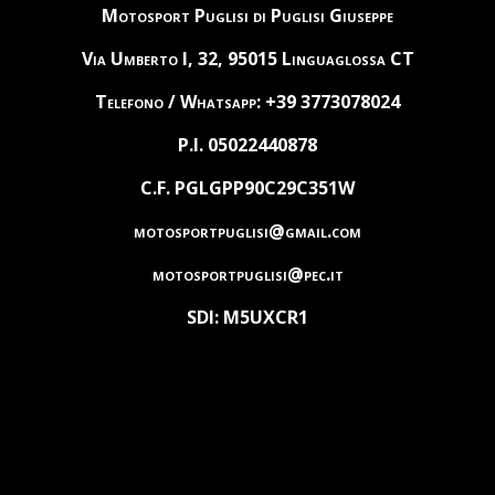
Motosport Puglisi di Puglisi Giuseppe
Via Umberto I, 32, 95015 Linguaglossa CT
Telefono / Whatsapp: +39 3773078024
P.I. 05022440878
C.F. PGLGPP90C29C351W
motosportpuglisi@gmail.com
motosportpuglisi@pec.it
SDI: M5UXCR1