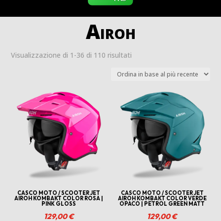
Airoh
Ordina
Visualizzazione di 1-36 di 110 risultati
in
base
al
più
recente
CASCO MOTO / SCOOTER JET
CASCO MOTO / SCOOTER JET
AIROH KOMBAKT COLOR ROSA |
AIROH KOMBAKT COLOR VERDE
PINK GLOSS
OPACO | PETROL GREEN MATT
129,00
€
129,00
€