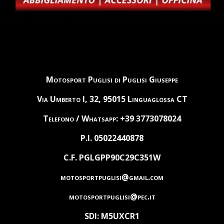
Motosport Puglisi di Puglisi Giuseppe
Via Umberto I, 32, 95015 Linguaglossa CT
Telefono / Whatsapp: +39 3773078024
P.I. 05022440878
C.F. PGLGPP90C29C351W
motosportpuglisi@gmail.com
motosportpuglisi@pec.it
SDI: M5UXCR1