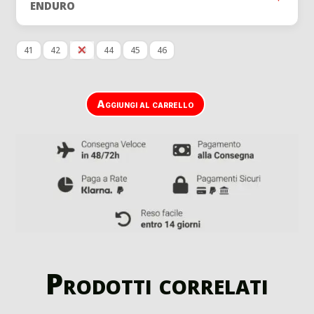
509,00 €.
399,0
ENDURO
41
42
43
44
45
46
Aggiungi al carrello
Prodotti correlati