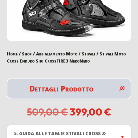
Home
/
Shop
/
Abbigliamento Moto
/
Stivali
/ Stivali Moto
Cross Enduro Sidi CrossFIRE3 NeroNero
Dettagli Prodotto
Il
Il
509,00
€
399,00
€
prezzo
prezz
originale
attual
era:
è:
🥾 GUIDA ALLE TAGLIE STIVALI CROSS &
▼