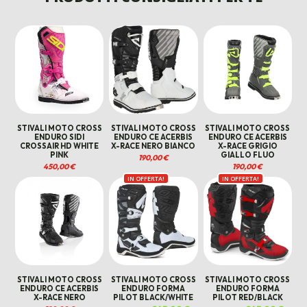
569,00 €.
460,00 €.
560,00 €.
390,00
STIVALI MOTO CROSS
STIVALI MOTO CROSS
STIVALI MOTO CROSS
ENDURO SIDI
ENDURO CE ACERBIS
ENDURO CE ACERBIS
CROSSAIR HD WHITE
X-RACE NERO BIANCO
X-RACE GRIGIO
PINK
GIALLO FLUO
190,00
€
450,00
€
190,00
€
IN OFFERTA!
IN OFFERTA!
STIVALI MOTO CROSS
STIVALI MOTO CROSS
STIVALI MOTO CROSS
ENDURO CE ACERBIS
ENDURO FORMA
ENDURO FORMA
X-RACE NERO
PILOT BLACK/WHITE
PILOT RED/BLACK