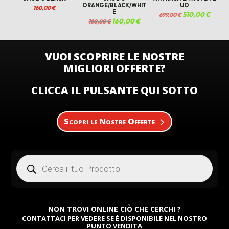
ORANGE/BLACK/WHIT
UO
160,00
€
E
Il
510,00
€
Il
699,00
€
prezzo
prezzo
Il
160,00
€
Il
180,00
€
originale
attuale
prezzo
prezzo
era:
è:
originale
attuale
699,00 €.
510,00 
era:
è:
180,00 €.
160,00 €.
VUOI SCOPRIRE LE NOSTRE
MIGLIORI OFFERTE?
CLICCA IL PULSANTE QUI SOTTO
Scopri le Nostre Offerte
Products
search
NON TROVI ONLINE CIÒ CHE CERCHI ?
CONTATTACI PER VEDERE SE È DISPONIBILE NEL NOSTRO
PUNTO VENDITA