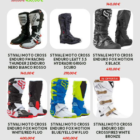
569,00
€
originale
attuale
prezzo
prezzo
140,00
€
era:
è:
originale
attuale
619,00 €.
525,00 €.
era:
è:
569,00 €.
430,00 €.
STIVALI MOTO CROSS
STIVALE MOTO CROSS
STIVALE MOTO CROSS
ENDURO FM RACING
ENDURO LEATT 3.5
ENDURO FOX MOTION
THUNDER 2 ENDURO
HYDRADRI GRIGIO
X BLACK
NERO BIANCO ROSSO
SCURO
410,00
€
140,00
€
219,00
€
IN OFFERTA!
STIVALI MOTO CROSS
STIVALI MOTO CROSS
STIVALI MOTO CROSS
ENDURO FOX MOTION
ENDURO FOX MOTION
ENDURO SIDI
WHITE/RED FLUO
BLUE/YELLOW FLUO
CROSSFIRE3 WHITE
BRONZE
400,00
€
400,00
€