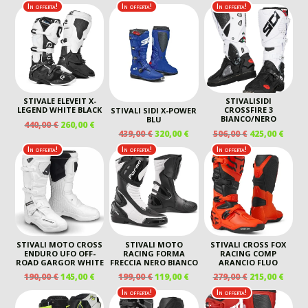
In offerta!
In offerta!
In offerta!
ERA:
È:
439,00 €.
320,00 €.
STIVALE ELEVEIT X-
STIVALISIDI
LEGEND WHITE BLACK
CROSSFIRE 3
STIVALI SIDI X-POWER
BIANCO/NERO
BLU
IL
IL
440,00
€
260,00
€
IL
IL
IL
IL
506,00
€
425,00
€
439,00
€
320,00
€
PREZZO
PREZZO
PREZZO
PREZ
PREZZO
PREZZO
ORIGINALE
ATTUALE
In offerta!
In offerta!
In offerta!
ORIGINALE
ATTU
ORIGINALE
ATTUALE
ERA:
È:
ERA:
È:
ERA:
È:
440,00 €.
260,00 €.
506,00 €.
425,00
439,00 €.
320,00 €.
STIVALI MOTO CROSS
STIVALI MOTO
STIVALI CROSS FOX
ENDURO UFO OFF-
RACING FORMA
RACING COMP
ROAD GARGOR WHITE
FRECCIA NERO BIANCO
ARANCIO FLUO
IL
IL
IL
IL
IL
IL
190,00
€
145,00
€
199,00
€
119,00
€
279,00
€
215,00
€
PREZZO
PREZZO
PREZZO
PREZZO
PREZZO
PREZ
In offerta!
In offerta!
ORIGINALE
ATTUALE
ORIGINALE
ATTUALE
ORIGINALE
ATTU