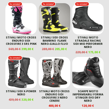
In offerta!
In offerta!
In offerta!
STIVALI MOTO CROSS
STIVALI SIDI CROSS
STIVALI MOTO
ENDURO SIDI
BAMBINO FLAME
STRADALE RACING
CROSSFIRE 3 SRS PINK
NERO-GIALLO FLUO
SIDI MID PERFORMER
NERO
IL
IL
IL
IL
569,00
€
399,00
€
289,00
€
205,00
€
IL
IL
229,00
€
175,00
€
PREZZO
PREZZO
PREZZO
PREZZO
PREZZO
PREZ
ORIGINALE
ATTUALE
ORIGINALE
ATTUALE
In offerta!
ORIGINALE
ATTU
ERA:
È:
ERA:
È:
ERA:
È:
569,00 €.
399,00 €.
289,00 €.
205,00 €.
229,00 €.
175,00
STIVALI SIDI X-POWER
STIVALI MOTO CROSS
SCARPE MOTO
NERO
ENDURO SIDI
IMPERMEABILI FORMA
CROSSFIRE 3 NERO
STINGER EVO DRY
IL
IL
439,00
€
320,00
€
CENERE
NERO
PREZZO
PREZZO
400,00
€
120,00
€
ORIGINALE
ATTUALE