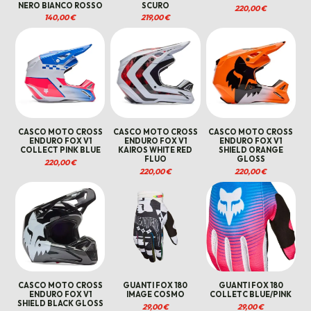
NERO BIANCO ROSSO
SCURO
220,00
€
140,00
€
219,00
€
CASCO MOTO CROSS
CASCO MOTO CROSS
CASCO MOTO CROSS
ENDURO FOX V1
ENDURO FOX V1
ENDURO FOX V1
COLLECT PINK BLUE
KAIROS WHITE RED
SHIELD ORANGE
FLUO
GLOSS
220,00
€
220,00
€
220,00
€
CASCO MOTO CROSS
GUANTI FOX 180
GUANTI FOX 180
ENDURO FOX V1
IMAGE COSMO
COLLETC BLUE/PINK
SHIELD BLACK GLOSS
29,00
€
29,00
€