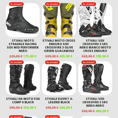
ORIGINALE
ATTUALE
In offerta!
In offerta!
In offerta!
ERA:
È:
439,00 €.
320,00 €.
STIVALI MOTO
STIVALI MOTO CROSS
STIVALI SIDI
STRADALE RACING
ENDURO SIDI
CROSSFIRE 3 SRS
SIDI MID PERFORMER
CROSSFIRE 3 OLIVE
NERO BIANCO MOTO
NERO
GREEN GUACAMOLE
CROSS ENDURO
IL
IL
IL
IL
IL
IL
229,00
€
175,00
€
509,00
€
425,00
€
569,00
€
395,00
€
PREZZO
PREZZO
PREZZO
PREZZO
PREZZO
PREZ
In offerta!
In offerta!
In offerta!
ORIGINALE
ATTUALE
ORIGINALE
ATTUALE
ORIGINALE
ATTU
ERA:
È:
ERA:
È:
ERA:
È:
229,00 €.
175,00 €.
509,00 €.
425,00 €.
569,00 €.
395,00
STIVALI DA MOTO FOX
STIVALE ELEVEIT X-
STIVALI SIDI
COMP X BLACK
LEGEND BLACK
CROSSFIRE 3 SRS
NERO-NERO
IL
IL
IL
IL
290,00
€
250,00
€
440,00
€
260,00
€
IL
IL
569,00
€
460,00
€
PREZZO
PREZZO
PREZZO
PREZZO
PREZZO
PREZ
ORIGINALE
ATTUALE
ORIGINALE
ATTUALE
In offerta!
In offerta!