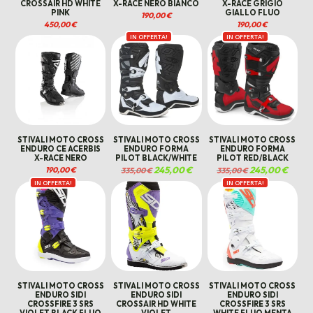
CROSSAIR HD WHITE
X-RACE NERO BIANCO
X-RACE GRIGIO
PINK
GIALLO FLUO
190,00
€
450,00
€
190,00
€
IN OFFERTA!
IN OFFERTA!
STIVALI MOTO CROSS
STIVALI MOTO CROSS
STIVALI MOTO CROSS
ENDURO CE ACERBIS
ENDURO FORMA
ENDURO FORMA
X-RACE NERO
PILOT BLACK/WHITE
PILOT RED/BLACK
Il
245,00
€
Il
Il
245,00
€
Il
190,00
€
335,00
€
335,00
€
prezzo
prezzo
prezzo
prezzo
IN OFFERTA!
originale
attuale
IN OFFERTA!
originale
attual
era:
è:
era:
è:
335,00 €.
245,00 €.
335,00 €.
245,00
STIVALI MOTO CROSS
STIVALI MOTO CROSS
STIVALI MOTO CROSS
ENDURO SIDI
ENDURO SIDI
ENDURO SIDI
CROSSFIRE 3 SRS
CROSSAIR HD WHITE
CROSSFIRE 3 SRS
VIOLET BLACK FLUO
VIOLET
WHITE FLUO MENTA