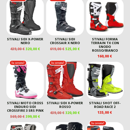
ORIGINALE
ATTU
ERA:
È:
ERA:
È:
ERA:
È:
290,00 €.
250,00 €.
440,00 €.
260,00 €.
569,00 €.
460,00
STIVALI SIDI X-POWER
STIVALI SIDI
STIVALI FORMA
NERO
CROSSAIR X NERO
TERRAIN TX CON
SNODO
IL
IL
IL
IL
439,00
€
320,00
€
619,00
€
525,00
€
ROSSO/BIANCO
PREZZO
PREZZO
PREZZO
PREZZO
160,00
€
ORIGINALE
ATTUALE
ORIGINALE
ATTUALE
In offerta!
In offerta!
ERA:
È:
ERA:
È:
439,00 €.
320,00 €.
619,00 €.
525,00 €.
STIVALI MOTO CROSS
STIVALI SIDI X-POWER
STIVALI SHOT OFF-
ENDURO SIDI
ROSSO
ROAD RACE 2
CROSSFIRE 3 SRS PINK
IL
IL
135,00
€
439,00
€
320,00
€
IL
IL
569,00
€
399,00
€
PREZZO
PREZZO
PREZZO
PREZZO
ORIGINALE
ATTUALE
In offerta!
ORIGINALE
ATTUALE
ERA:
È: