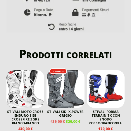
Prodotti correlati
In offerta!
STIVALI MOTO CROSS
STIVALI SIDI X-POWER
STIVALI FORMA
ENDURO SIDI
GRIGIO
TERRAIN TX CON
CROSSFIRE 3 SRS
SNODO
IL
IL
439,00
€
320,00
€
BIANCO-BIANCO
ROSSO/BIANCO/BLU
PREZZO
PREZZO
430,00
€
170,00
€