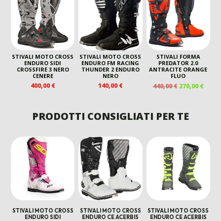
ERA:
È:
439,00 €.
320,00 €.
569,00 €.
399,00 €.
STIVALI MOTO CROSS
STIVALI MOTO CROSS
STIVALI FORMA
ENDURO SIDI
ENDURO FM RACING
PREDATOR 2.0
CROSSFIRE 3 NERO
THUNDER 2 ENDURO
ANTRACITE ORANGE
CENERE
NERO
FLUO
IL
IL
400,00
€
140,00
€
440,00
€
270,00
€
PREZZO
PREZ
ORIGINALE
ATTU
ERA:
È:
PRODOTTI CONSIGLIATI PER TE
440,00 €.
270,00
STIVALI MOTO CROSS
STIVALI MOTO CROSS
STIVALI MOTO CROSS
ENDURO SIDI
ENDURO CE ACERBIS
ENDURO CE ACERBIS