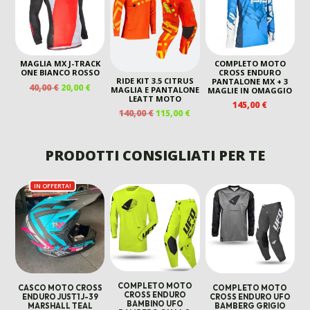
390,00 €.
220,00 €.
MAGLIA MX J-TRACK
COMPLETO MOTO
ONE BIANCO ROSSO
CROSS ENDURO
RIDE KIT 3.5 CITRUS
PANTALONE MX + 3
IL
IL
40,00
€
20,00
€
MAGLIA E PANTALONE
MAGLIE IN OMAGGIO
PREZZO
PREZZO
LEATT MOTO
145,00
€
ORIGINALE
ATTUALE
IL
IL
140,00
€
115,00
€
ERA:
È:
PREZZO
PREZZO
40,00 €.
20,00 €.
ORIGINALE
ATTUALE
ERA:
È:
PRODOTTI CONSIGLIATI PER TE
140,00 €.
115,00 €.
IN OFFERTA!
COMPLETO MOTO
CASCO MOTO CROSS
COMPLETO MOTO
CROSS ENDURO
ENDURO JUST1 J-39
CROSS ENDURO UFO
BAMBINO UFO
MARSHALL TEAL
BAMBERG GRIGIO