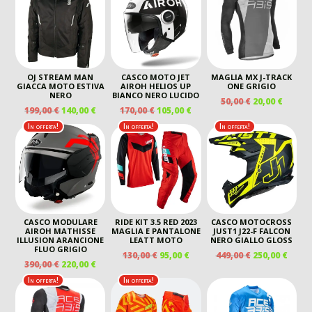
ERA:
È:
390,00 €.
240,00 €.
OJ STREAM MAN
CASCO MOTO JET
MAGLIA MX J-TRACK
GIACCA MOTO ESTIVA
AIROH HELIOS UP
ONE GRIGIO
NERO
BIANCO NERO LUCIDO
IL
IL
50,00
€
20,00
€
IL
IL
IL
IL
199,00
€
140,00
€
170,00
€
105,00
€
PREZZO
PREZZ
PREZZO
PREZZO
PREZZO
PREZZO
ORIGINALE
ATTUA
In offerta!
In offerta!
In offerta!
ORIGINALE
ATTUALE
ORIGINALE
ATTUALE
ERA:
È:
ERA:
È:
ERA:
È:
50,00 €.
20,00 €
199,00 €.
140,00 €.
170,00 €.
105,00 €.
CASCO MODULARE
RIDE KIT 3.5 RED 2023
CASCO MOTOCROSS
AIROH MATHISSE
MAGLIA E PANTALONE
JUST1 J22-F FALCON
ILLUSION ARANCIONE
LEATT MOTO
NERO GIALLO GLOSS
FLUO GRIGIO
IL
IL
IL
IL
130,00
€
95,00
€
449,00
€
250,00
€
IL
IL
390,00
€
220,00
€
PREZZO
PREZZO
PREZZO
PREZ
PREZZO
PREZZO
ORIGINALE
ATTUALE
ORIGINALE
ATTU
In offerta!
In offerta!
ORIGINALE
ATTUALE
ERA:
È:
ERA:
È:
ERA:
È:
130,00 €.
95,00 €.
449,00 €.
250,00