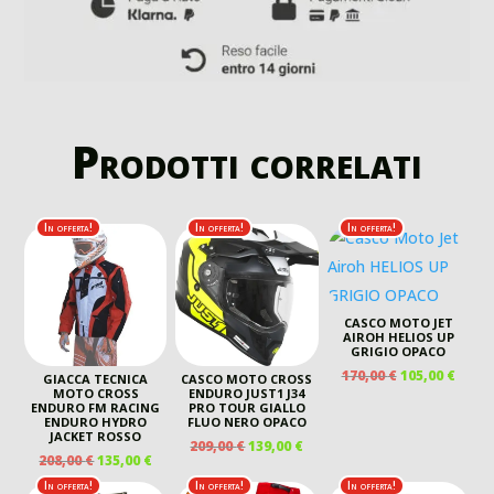
Prodotti correlati
In offerta!
In offerta!
In offerta!
CASCO MOTO JET
AIROH HELIOS UP
GRIGIO OPACO
IL
IL
170,00
€
105,00
€
GIACCA TECNICA
CASCO MOTO CROSS
PREZZO
PREZ
MOTO CROSS
ENDURO JUST1 J34
ENDURO FM RACING
PRO TOUR GIALLO
ORIGINALE
ATTU
ENDURO HYDRO
FLUO NERO OPACO
ERA:
È:
JACKET ROSSO
IL
IL
209,00
€
139,00
€
170,00 €.
105,00
IL
IL
208,00
€
135,00
€
PREZZO
PREZZO
PREZZO
PREZZO
ORIGINALE
ATTUALE
In offerta!
In offerta!
In offerta!