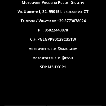
Motosport Puglisi di Puglisi Giuseppe
Via Umberto I, 32, 95015 Linguaglossa CT
Telefono / Whatsapp: +39 3773078024
P.I. 05022440878
C.F. PGLGPP90C29C351W
motosportpuglisi@gmail.com
motosportpuglisi@pec.it
SDI: M5UXCR1