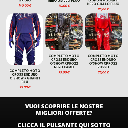
GRIGIO
O’SHOW + GUANTI
NERO GIALLO FLUO
NERO GIALLO FLUO
140,00
€
70,00
€
95,00
€
COMPLETO MOTO
COMPLETO MOTO
CROSS ENDURO
CROSS ENDURO
O’SHOW XPRO22
O’SHOW XPRO22
NERO CAMO
ROSSO
COMPLETO MOTO
75,00
€
75,00
€
CROSS ENDURO
O’SHOW + GUANTI
BLU
95,00
€
VUOI SCOPRIRE LE NOSTRE
MIGLIORI OFFERTE?
CLICCA IL PULSANTE QUI SOTTO