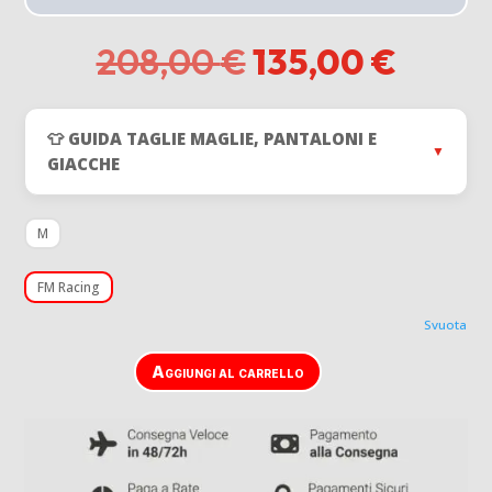
Il
Il
208,00
€
135,00
€
prezzo
prezz
originale
attual
era:
è:
👕 GUIDA TAGLIE MAGLIE, PANTALONI E
208,00 €.
135,00
▼
GIACCHE
M
FM Racing
Svuota
Aggiungi al carrello