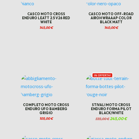
CASCO MOTO CROSS
CASCO MOTO OFF-ROAD
ENDURO LEATT 2.5 V26 RED
AIROH WRAAAP COLOR
WHITE
BLACK MATT
145,00
€
140,00
€
IN OFFERTA!
COMPLETO MOTO CROSS
STIVALI MOTO CROSS
ENDURO UFO BAMBERG
ENDURO FORMA PILOT
GRIGIO
BLACK/WHITE
Il
245,00
€
Il
105,00
€
335,00
€
prezzo
prezzo
originale
attuale
era:
è:
335,00 €.
245,00 