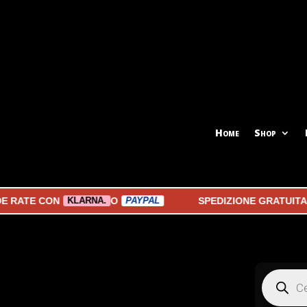
Home
Shop
TE CON
O
SPEDIZIONE GRATUITA A PA
KLARNA.
PAYPAL
Products
search