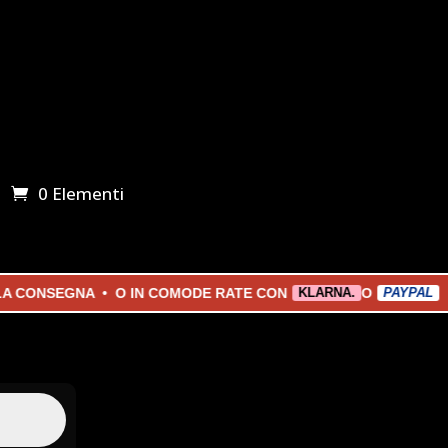
0 Elementi
ONSEGNA • O IN COMODE RATE CON
O
KLARNA.
PAYPAL