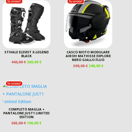
170,00 €.
105,00 €.
In offerta!
In offerta!
STIVALE ELEVEIT X-LEGEND
CASCO MOTO MODULARE
BLACK
AIROH MATHISSE EXPLORE
NERO GIALLO FLUO
IL
IL
440,00
€
260,00
€
IL
IL
390,00
€
240,00
€
PREZZO
PREZZO
PREZZO
PREZZO
ORIGINALE
ATTUALE
ORIGINALE
ATTUALE
ERA:
È:
ERA:
È:
440,00 €.
260,00 €.
In offerta!
390,00 €.
240,00 €.
COMPLETO MAGLIA +
PANTALONE JUST1 LIMITED
EDITION
IL
IL
265,00
€
190,00
€
PREZZO
PREZZO