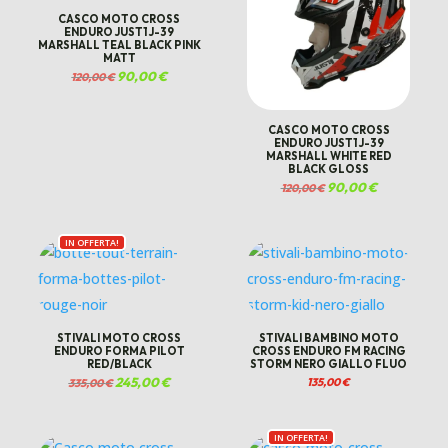
CASCO MOTO CROSS
ENDURO JUST1 J-39
MARSHALL TEAL BLACK PINK
MATT
Il
90,00
€
Il
120,00
€
prezzo
prezzo
originale
attuale
era:
è:
120,00 €.
90,00 €.
CASCO MOTO CROSS
ENDURO JUST1 J-39
MARSHALL WHITE RED
BLACK GLOSS
Il
90,00
€
Il
120,00
€
prezzo
prezzo
originale
attuale
era:
è:
120,00 €.
90,00 €.
IN OFFERTA!
STIVALI MOTO CROSS
STIVALI BAMBINO MOTO
ENDURO FORMA PILOT
CROSS ENDURO FM RACING
RED/BLACK
STORM NERO GIALLO FLUO
Il
245,00
€
Il
135,00
€
335,00
€
prezzo
prezzo
originale
attuale
era:
è:
€.
335,00 €.
245,00 €.
IN OFFERTA!