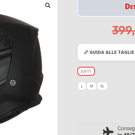
De
399
📏 GUIDA ALLE TAGLIE
JUST1
L
M
XL