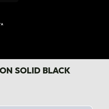
TA
n solid black