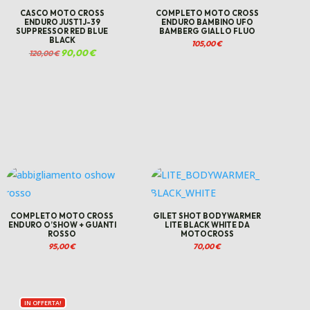
CASCO MOTO CROSS
COMPLETO MOTO CROSS
ENDURO JUST1 J-39
ENDURO BAMBINO UFO
SUPPRESSOR RED BLUE
BAMBERG GIALLO FLUO
BLACK
105,00
€
Il
90,00
€
Il
120,00
€
prezzo
prezzo
originale
attuale
era:
è:
120,00 €.
90,00 €.
COMPLETO MOTO CROSS
GILET SHOT BODYWARMER
ENDURO O’SHOW + GUANTI
LITE BLACK WHITE DA
ROSSO
MOTOCROSS
95,00
€
70,00
€
IN OFFERTA!