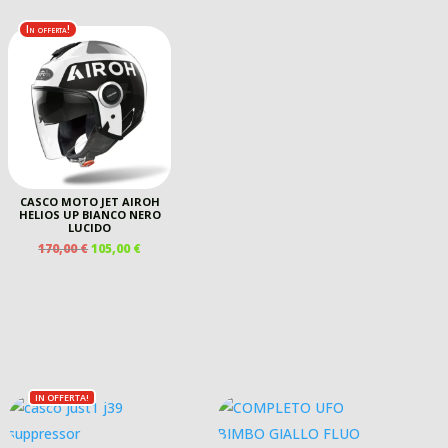
ORIGINALE
ATTUALE
ERA:
È:
In offerta!
265,00 €.
190,00 €.
CASCO MOTO JET AIROH
HELIOS UP BIANCO NERO
LUCIDO
IL
IL
170,00
€
105,00
€
PREZZO
PREZZO
ORIGINALE
ATTUALE
ERA:
È:
170,00 €.
105,00 €.
IN OFFERTA!