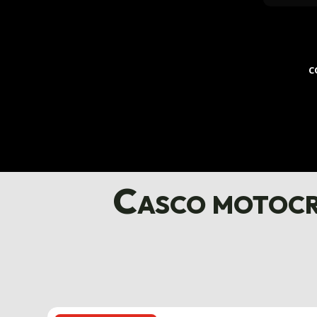
C
Casco motocr