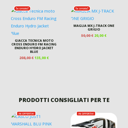
In offerta!
In offerta!
MAGLIA MX J-TRACK ONE
GRIGIO
IL
IL
50,00
€
20,00
€
PREZZO
PREZZO
GIACCA TECNICA MOTO
CROSS ENDURO FM RACING
ORIGINALE
ATTUALE
ENDURO HYDRO JACKET
ERA:
È:
ZO
BLUE
50,00 €.
20,00 €.
ALE
IL
IL
208,00
€
135,00
€
PREZZO
PREZZO
 €.
ORIGINALE
ATTUALE
ERA:
È:
208,00 €.
135,00 €.
PRODOTTI CONSIGLIATI PER TE
IN OFFERTA!
IN OFFERTA!