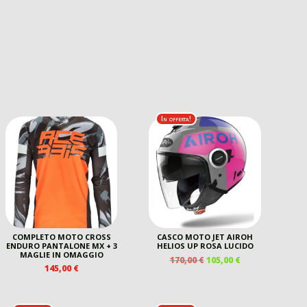
In offerta!
COMPLETO MOTO CROSS
CASCO MOTO JET AIROH
ENDURO PANTALONE MX + 3
HELIOS UP ROSA LUCIDO
MAGLIE IN OMAGGIO
IL
IL
170,00
€
105,00
€
145,00
€
PREZZO
PREZZO
ORIGINALE
ATTUALE
ERA:
È: