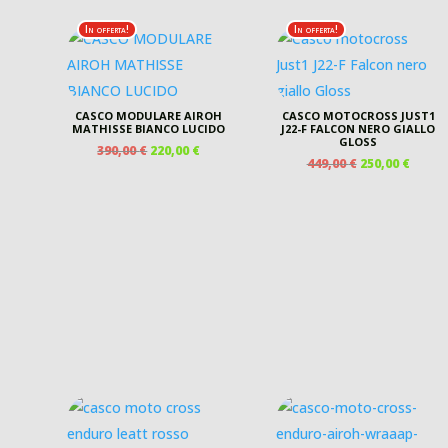
In offerta!
In offerta!
CASCO MODULARE AIROH
CASCO MOTOCROSS JUST1
MATHISSE BIANCO LUCIDO
J22-F FALCON NERO GIALLO
GLOSS
IL
IL
390,00
€
220,00
€
IL
IL
449,00
€
250,00
€
PREZZO
PREZZO
PREZZO
PREZ
ORIGINALE
ATTUALE
ORIGINALE
ATTU
ERA:
È:
ERA:
È:
390,00 €.
220,00 €.
449,00 €.
250,00