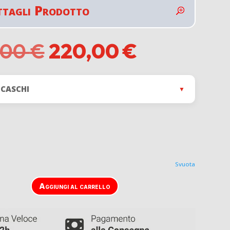
ttagli Prodotto
Il
Il
,00
€
220,00
€
prezzo
prezzo
originale
attuale
era:
è:
 CASCHI
▼
399,00 €.
220,00 €.
Svuota
Aggiungi al carrello