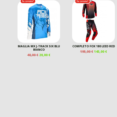
In offerta!
In offerta!
119,99 €.
105,00 €.
140,00 €.
115,00
MAGLIA MX J-TRACK SIX BLU
COMPLETO FOX 180 LEED RED
BIANCO
IL
IL
195,00
€
145,00
€
IL
IL
40,00
€
20,00
€
PREZZO
PREZ
PREZZO
PREZZO
ORIGINALE
ATTU
ORIGINALE
ATTUALE
ERA:
È:
ERA:
È:
195,00 €.
145,00
40,00 €.
20,00 €.