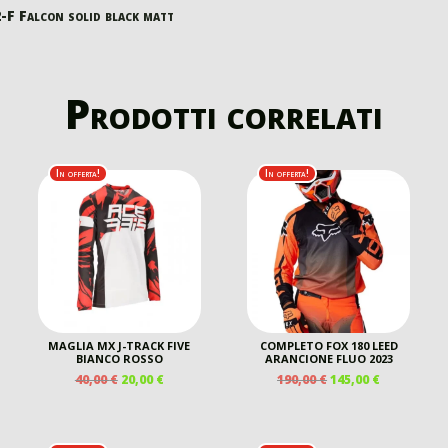
-F Falcon solid black matt
Prodotti correlati
In offerta!
In offerta!
MAGLIA MX J-TRACK FIVE
COMPLETO FOX 180 LEED
BIANCO ROSSO
ARANCIONE FLUO 2023
IL
IL
IL
IL
40,00
€
20,00
€
190,00
€
145,00
€
PREZZO
PREZZO
PREZZO
PREZZO
ZO
ORIGINALE
ATTUALE
ORIGINALE
ATTUALE
ALE
ERA:
È:
ERA:
È: