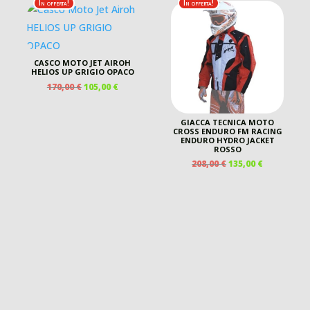
40,00 €.
20,00 €.
190,00 €.
145,00 €.
In offerta!
In offerta!
 €.
CASCO MOTO JET AIROH
HELIOS UP GRIGIO OPACO
IL
IL
170,00
€
105,00
€
PREZZO
PREZZO
ORIGINALE
ATTUALE
GIACCA TECNICA MOTO
ERA:
È:
CROSS ENDURO FM RACING
170,00 €.
105,00 €.
ENDURO HYDRO JACKET
ZO
ROSSO
ALE
IL
IL
208,00
€
135,00
€
PREZZO
PREZZO
 €.
ORIGINALE
ATTUALE
ERA:
È:
208,00 €.
135,00 €.