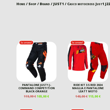
Home
/
Shop
/
Brand
/
JUST1
/ Casco motocross Just1 J22
In offerta!
In offerta!
PANTALONE JUST1 J-
RIDE KIT 3.5 RED 2024
COMMAND COMPETITION
MAGLIA E PANTALONE
BLACK-ORANGE
LEATT MOTO
IL
IL
IL
IL
119,99
€
105,00
€
140,00
€
115,00
€
PREZZO
PREZZO
PREZZO
PREZ
ORIGINALE
ATTUALE
ORIGINALE
ATTU
ERA:
È:
ERA:
È: