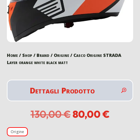
Home
/
Shop
/
Brand
/
Origine
/ Casco Origine STRADA
Layer orange white black matt
Dettagli Prodotto
Il
Il
130,00
€
80,00
€
prezzo
prezzo
originale
attual
Origine
era:
è: