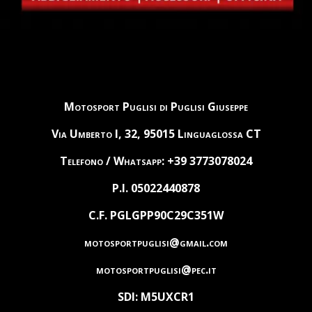
Motosport Puglisi di Puglisi Giuseppe
Via Umberto I, 32, 95015 Linguaglossa CT
Telefono / Whatsapp: +39 3773078024
P.I. 05022440878
C.F. PGLGPP90C29C351W
motosportpuglisi@gmail.com
motosportpuglisi@pec.it
SDI: M5UXCR1