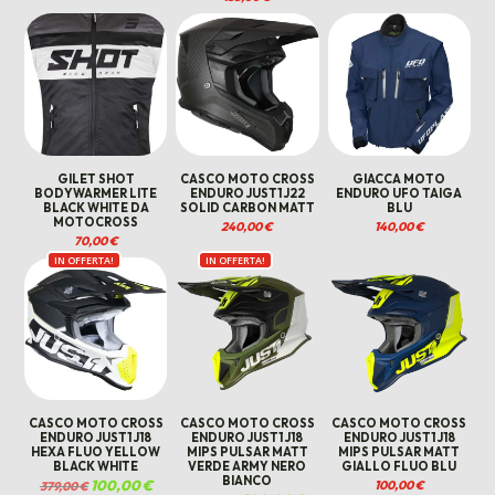
era:
è:
335,00 €.
245,00 €.
GILET SHOT
CASCO MOTO CROSS
GIACCA MOTO
BODYWARMER LITE
ENDURO JUST1 J22
ENDURO UFO TAIGA
BLACK WHITE DA
SOLID CARBON MATT
BLU
MOTOCROSS
240,00
€
140,00
€
70,00
€
IN OFFERTA!
IN OFFERTA!
CASCO MOTO CROSS
CASCO MOTO CROSS
CASCO MOTO CROSS
ENDURO JUST1 J18
ENDURO JUST1 J18
ENDURO JUST1 J18
HEXA FLUO YELLOW
MIPS PULSAR MATT
MIPS PULSAR MATT
BLACK WHITE
VERDE ARMY NERO
GIALLO FLUO BLU
BIANCO
Il
100,00
€
Il
100,00
€
379,00
€