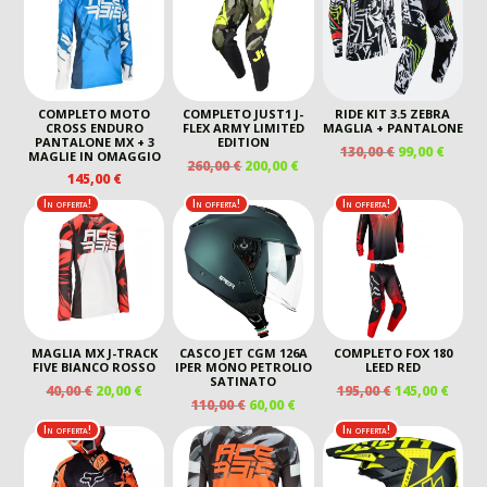
COMPLETO MOTO
COMPLETO JUST1 J-
RIDE KIT 3.5 ZEBRA
CROSS ENDURO
FLEX ARMY LIMITED
MAGLIA + PANTALONE
PANTALONE MX + 3
EDITION
IL
IL
130,00
€
99,00
€
MAGLIE IN OMAGGIO
IL
IL
260,00
€
200,00
€
PREZZO
PREZ
145,00
€
PREZZO
PREZZO
ORIGINALE
ATTU
ORIGINALE
ATTUALE
In offerta!
In offerta!
In offerta!
ERA:
È:
ERA:
È:
130,00 €.
99,00 
260,00 €.
200,00 €.
MAGLIA MX J-TRACK
CASCO JET CGM 126A
COMPLETO FOX 180
FIVE BIANCO ROSSO
IPER MONO PETROLIO
LEED RED
SATINATO
IL
IL
IL
IL
40,00
€
20,00
€
195,00
€
145,00
€
IL
IL
110,00
€
60,00
€
PREZZO
PREZZO
PREZZO
PREZ
PREZZO
PREZZO
ORIGINALE
ATTUALE
ORIGINALE
ATTU
In offerta!
In offerta!
ORIGINALE
ATTUALE
ERA:
È:
ERA:
È:
ERA:
È:
40,00 €.
20,00 €.
195,00 €.
145,00
110,00 €.
60,00 €.