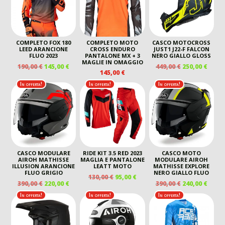
COMPLETO FOX 180
COMPLETO MOTO
CASCO MOTOCROSS
LEED ARANCIONE
CROSS ENDURO
JUST1 J22-F FALCON
FLUO 2023
PANTALONE MX + 3
NERO GIALLO GLOSS
MAGLIE IN OMAGGIO
IL
IL
IL
IL
190,00
€
145,00
€
449,00
€
250,00
€
145,00
€
PREZZO
PREZZO
PREZZO
PREZ
ORIGINALE
ATTUALE
ORIGINALE
ATTU
In offerta!
In offerta!
In offerta!
ERA:
È:
ERA:
È:
190,00 €.
145,00 €.
449,00 €.
250,00
CASCO MODULARE
RIDE KIT 3.5 RED 2023
CASCO MOTO
AIROH MATHISSE
MAGLIA E PANTALONE
MODULARE AIROH
ILLUSION ARANCIONE
LEATT MOTO
MATHISSE EXPLORE
FLUO GRIGIO
NERO GIALLO FLUO
IL
IL
130,00
€
95,00
€
IL
IL
IL
IL
390,00
€
220,00
€
390,00
€
240,00
€
PREZZO
PREZZO
PREZZO
PREZZO
PREZZO
PREZ
ORIGINALE
ATTUALE
In offerta!
In offerta!
In offerta!
ORIGINALE
ATTUALE
ORIGINALE
ATTU
ERA:
È:
ERA:
È:
ERA:
È:
130,00 €.
95,00 €.
390,00 €.
220,00 €.
390,00 €.
240,00