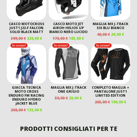
CASCO MOTOCROSS
CASCO MOTO JET
MAGLIA MX J-TRACK
JUST1 J22-F FALCON
AIROH HELIOS UP
SIX BLU BIANCO
SOLID BLACK MATT
BIANCO NERO LUCIDO
IL
IL
40,00
€
20,00
€
IL
IL
IL
IL
399,00
€
220,00
€
170,00
€
105,00
€
PREZZO
PREZZ
PREZZO
PREZZO
PREZZO
PREZZO
ORIGINALE
ATTUA
In offerta!
In offerta!
In offerta!
ORIGINALE
ATTUALE
ORIGINALE
ATTUALE
ERA:
È:
ERA:
È:
ERA:
È:
40,00 €.
20,00 €
399,00 €.
220,00 €.
170,00 €.
105,00 €.
GIACCA TECNICA
MAGLIA MX J-TRACK
COMPLETO MAGLIA +
MOTO CROSS
ONE GRIGIO
PANTALONE JUST1
ENDURO FM RACING
LIMITED EDITION
IL
IL
50,00
€
20,00
€
ENDURO HYDRO
IL
IL
265,00
€
190,00
€
PREZZO
PREZZO
JACKET BLUE
PREZZO
PREZ
ORIGINALE
ATTUALE
IL
IL
208,00
€
135,00
€
ORIGINALE
ATTU
ERA:
È:
PREZZO
PREZZO
ERA:
È:
50,00 €.
20,00 €.
ORIGINALE
ATTUALE
265,00 €.
190,00
ERA:
È:
PRODOTTI CONSIGLIATI PER TE
208,00 €.
135,00 €.