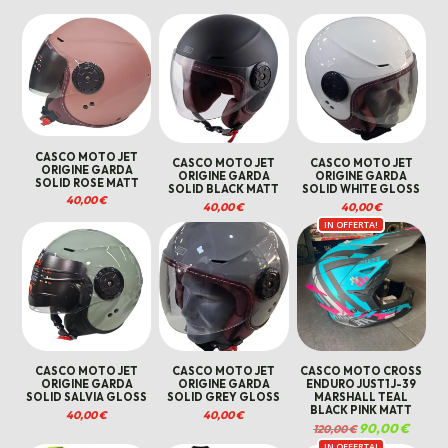
CASCO MOTO JET
CASCO MOTO JET
CASCO MOTO JET
ORIGINE GARDA
ORIGINE GARDA
ORIGINE GARDA
SOLID ROSE MATT
SOLID BLACK MATT
SOLID WHITE GLOSS
40,00
€
40,00
€
40,00
€
IN OFFERTA!
CASCO MOTO JET
CASCO MOTO JET
CASCO MOTO CROSS
ORIGINE GARDA
ORIGINE GARDA
ENDURO JUST1 J-39
SOLID SALVIA GLOSS
SOLID GREY GLOSS
MARSHALL TEAL
BLACK PINK MATT
40,00
€
40,00
€
Il
90,00
€
Il
120,00
€
prezzo
prezzo
IN OFFERTA!
originale
attuale