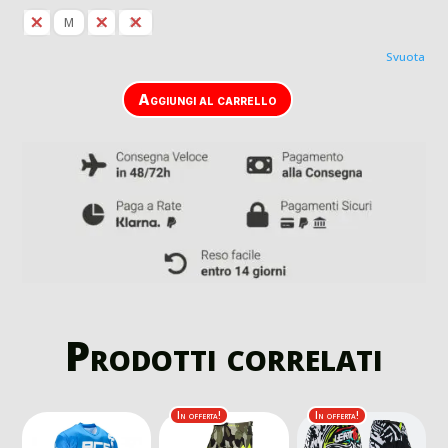
130,00 €.
80,00 
L
M
S
XL
Svuota
Aggiungi al carrello
Prodotti correlati
In offerta!
In offerta!