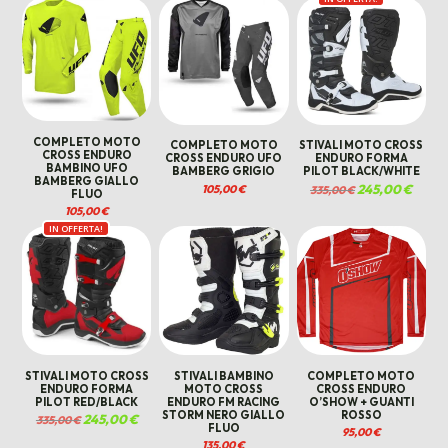
era:
è:
120,00 €.
90,00 €
COMPLETO MOTO
COMPLETO MOTO
STIVALI MOTO CROSS
CROSS ENDURO
CROSS ENDURO UFO
ENDURO FORMA
BAMBINO UFO
BAMBERG GRIGIO
PILOT BLACK/WHITE
BAMBERG GIALLO
Il
245,00
€
Il
105,00
€
335,00
€
FLUO
prezzo
prezzo
originale
attual
105,00
€
era:
è:
335,00 €.
245,00
IN OFFERTA!
STIVALI MOTO CROSS
STIVALI BAMBINO
COMPLETO MOTO
ENDURO FORMA
MOTO CROSS
CROSS ENDURO
PILOT RED/BLACK
ENDURO FM RACING
O’SHOW + GUANTI
STORM NERO GIALLO
ROSSO
Il
245,00
€
Il
335,00
€
FLUO
prezzo
prezzo
95,00
€
originale
attuale
135,00
€