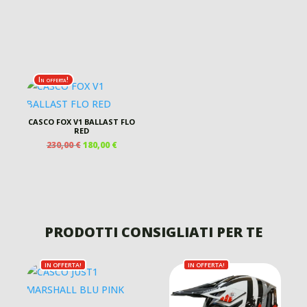
In offerta!
CASCO FOX V1 BALLAST FLO
RED
IL
IL
230,00
€
180,00
€
PREZZO
PREZZO
A
ORIGINALE
ATTUALE
ERA:
È:
O:
230,00 €.
180,00 €.
€
PRODOTTI CONSIGLIATI PER TE
€
IN OFFERTA!
IN OFFERTA!