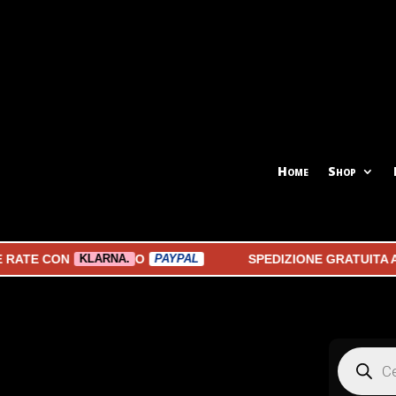
Home
Shop
E CON
O
SPEDIZIONE GRATUITA A PA
KLARNA.
PAYPAL
Products
search