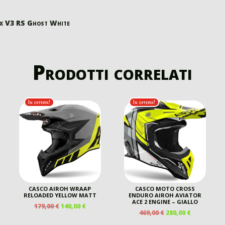
x V3 RS Ghost White
Prodotti correlati
In offerta!
In offerta!
CASCO AIROH WRAAP
CASCO MOTO CROSS
RELOADED YELLOW MATT
ENDURO AIROH AVIATOR
ACE 2 ENGINE – GIALLO
IL
IL
179,00
€
140,00
€
IL
IL
469,00
€
280,00
€
ZO
PREZZO
PREZZO
PREZZO
PREZZO
ALE
ORIGINALE
ATTUALE