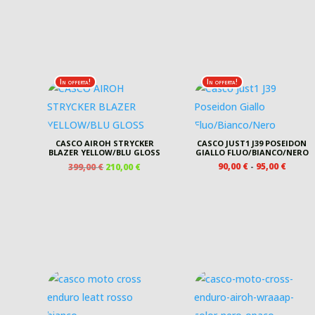
In offerta!
In offerta!
CASCO AIROH STRYCKER
CASCO JUST1 J39 POSEIDON
BLAZER YELLOW/BLU GLOSS
GIALLO FLUO/BIANCO/NERO
IL
IL
FASCI
90,00
€
-
95,00
€
399,00
€
210,00
€
PREZZO
PREZZO
DI
ORIGINALE
ATTUALE
PREZZ
ERA:
È:
DA
399,00 €.
210,00 €.
90,00 
A
95,00 