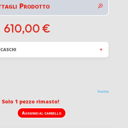
ttagli Prodotto
610,00
€
 CASCHI
▼
Svuota
 Solo 1 pezzo rimasto!
Aggiungi al carrello