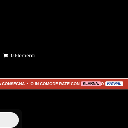
0 Elementi
NSEGNA • O IN COMODE RATE CON
O
KLARNA.
PAYPAL