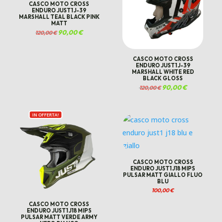
CASCO MOTO CROSS
ENDURO JUST1 J-39
MARSHALL TEAL BLACK PINK
MATT
Il
90,00
€
Il
120,00
€
prezzo
prezzo
originale
attuale
era:
è:
120,00 €.
90,00 €.
CASCO MOTO CROSS
ENDURO JUST1 J-39
MARSHALL WHITE RED
BLACK GLOSS
Il
90,00
€
Il
120,00
€
prezzo
prezzo
originale
attuale
era:
è:
120,00 €.
90,00 €.
IN OFFERTA!
CASCO MOTO CROSS
ENDURO JUST1 J18 MIPS
PULSAR MATT GIALLO FLUO
BLU
100,00
€
€.
CASCO MOTO CROSS
ENDURO JUST1 J18 MIPS
PULSAR MATT VERDE ARMY