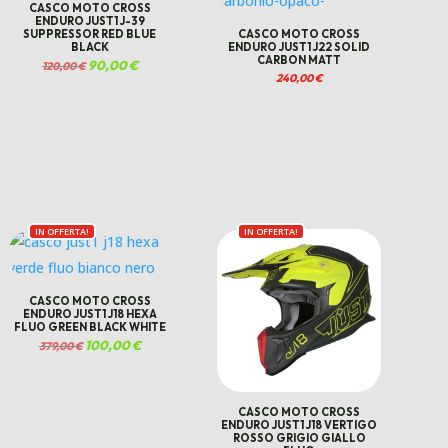
CASCO MOTO CROSS
ENDURO JUST1 J-39
SUPPRESSOR RED BLUE
CASCO MOTO CROSS
BLACK
ENDURO JUST1 J22 SOLID
CARBON MATT
Il
90,00
€
Il
120,00
€
prezzo
prezzo
240,00
€
originale
attuale
era:
è:
120,00 €.
90,00 €.
IN OFFERTA!
IN OFFERTA!
CASCO MOTO CROSS
ENDURO JUST1 J18 HEXA
FLUO GREEN BLACK WHITE
Il
100,00
€
Il
379,00
€
prezzo
prezzo
originale
attuale
era:
è:
379,00 €.
100,00 €.
CASCO MOTO CROSS
ENDURO JUST1 J18 VERTIGO
ROSSO GRIGIO GIALLO