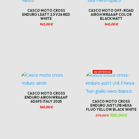
CASCO MOTO CROSS
CASCO MOTO OFF-ROAD
ENDURO LEATT 2.5 V26 RED
AIROH WRAAAP COLOR
WHITE
BLACK MATT
145,00
€
140,00
€
IN OFFERTA!
CASCO MOTO CROSS
ENDURO AIROH WRAAAP
6DAYS ITALY 2025
CASCO MOTO CROSS
ENDURO JUST1 J18 HEXA
160,00
€
FLUO YELLOW BLACK WHITE
Il
100,00
€
Il
379,00
€
prezzo
prezzo
originale
attuale
era:
è:
379,00 €.
100,00 