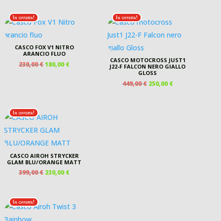
ORIGINALE
ATTUALE
ERA:
È:
ERA:
È:
199,00 €.
150,00 €.
In offerta!
In offerta!
599,00 €.
320,00 €.
CASCO FOX V1 NITRO
ARANCIO FLUO
CASCO MOTOCROSS JUST1
IL
IL
230,00
€
180,00
€
J22-F FALCON NERO GIALLO
PREZZO
PREZZO
GLOSS
ORIGINALE
ATTUALE
IL
IL
449,00
€
250,00
€
ERA:
È:
PREZZO
PREZZO
230,00 €.
180,00 €.
ORIGINALE
ATTUALE
ERA:
È:
In offerta!
449,00 €.
250,00 €.
CASCO AIROH STRYCKER
GLAM BLU/ORANGE MATT
IL
IL
399,00
€
230,00
€
PREZZO
PREZZO
ORIGINALE
ATTUALE
ERA:
È:
In offerta!
399,00 €.
230,00 €.