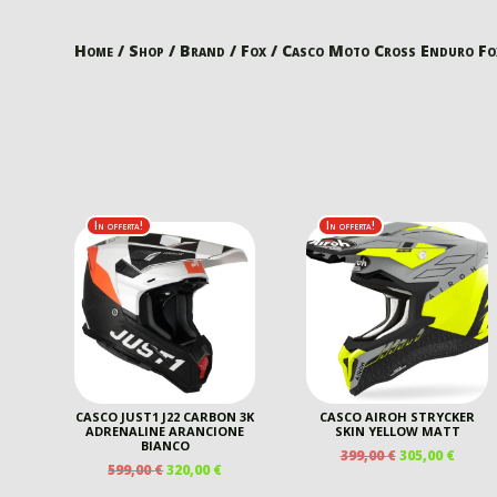
Home
/
Shop
/
Brand
/
Fox
/ Casco Moto Cross Enduro Fo
In offerta!
In offerta!
CASCO JUST1 J22 CARBON 3K
CASCO AIROH STRYCKER
ADRENALINE ARANCIONE
SKIN YELLOW MATT
BIANCO
IL
IL
399,00
€
305,00
€
IL
IL
599,00
€
320,00
€
PREZZO
PREZ
PREZZO
PREZZO
ORIGINALE
ATTU