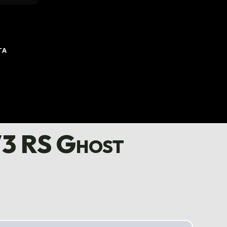
TA
V3 RS Ghost