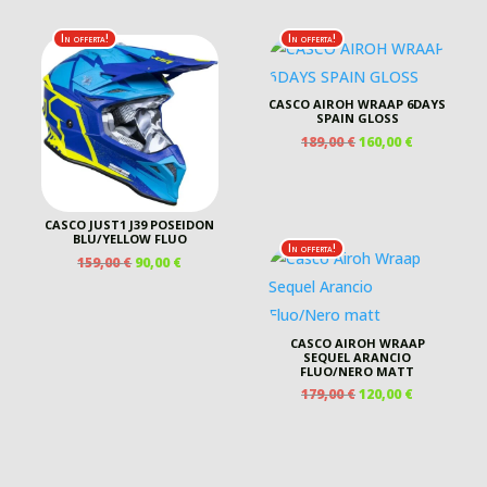
ORIGINALE
ATTUALE
ERA:
È:
ERA:
È:
 €.
179,00 €.
140,00 €.
In offerta!
In offerta!
469,00 €.
280,00 €.
CASCO AIROH WRAAP 6DAYS
SPAIN GLOSS
IL
IL
189,00
€
160,00
€
PREZZO
PREZZO
ORIGINALE
ATTUALE
ERA:
È:
189,00 €.
160,00 €.
CASCO JUST1 J39 POSEIDON
BLU/YELLOW FLUO
In offerta!
IL
IL
159,00
€
90,00
€
ZO
PREZZO
PREZZO
ALE
ORIGINALE
ATTUALE
ERA:
È:
 €.
159,00 €.
90,00 €.
CASCO AIROH WRAAP
SEQUEL ARANCIO
FLUO/NERO MATT
IL
IL
179,00
€
120,00
€
PREZZO
PREZZO
ORIGINALE
ATTUALE
ERA:
È:
179,00 €.
120,00 €.