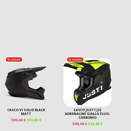
In offerta!
In offerta!
CASCO V1 SOLID BLACK
CASCO JUST1 J22
MATT
ADRENALINE GIALLO FLUO-
CARBONIO
IL
IL
199,00
€
150,00
€
IL
IL
599,00
€
320,00
€
PREZZO
PREZZO
PREZZO
PREZZO
ORIGINALE
ATTUALE