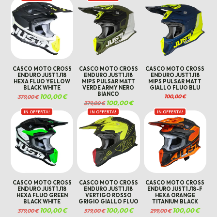
CASCO MOTO CROSS
CASCO MOTO CROSS
CASCO MOTO CROSS
ENDURO JUST1 J18
ENDURO JUST1 J18
ENDURO JUST1 J18
HEXA FLUO YELLOW
MIPS PULSAR MATT
MIPS PULSAR MATT
BLACK WHITE
VERDE ARMY NERO
GIALLO FLUO BLU
BIANCO
Il
100,00
€
Il
100,00
€
379,00
€
prezzo
prezzo
Il
100,00
€
Il
379,00
€
originale
attuale
prezzo
prezzo
era:
è:
IN OFFERTA!
IN OFFERTA!
originale
attuale
IN OFFERTA!
379,00 €.
100,00 €.
era:
è:
379,00 €.
100,00 €.
CASCO MOTO CROSS
CASCO MOTO CROSS
CASCO MOTO CROSS
ENDURO JUST1 J18
ENDURO JUST1 J18
ENDURO JUST1 J18-F
HEXA FLUO GREEN
VERTIGO ROSSO
HEXA ORANGE
BLACK WHITE
GRIGIO GIALLO FLUO
TITANIUM BLACK
Il
100,00
€
Il
Il
100,00
€
Il
Il
100,00
€
Il
379,00
€
379,00
€
299,00
€
prezzo
prezzo
prezzo
prezzo
prezzo
prezzo