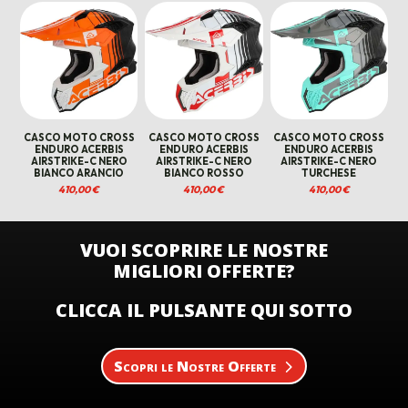
originale
attuale
originale
attuale
originale
attual
era:
è:
era:
è:
era:
è:
379,00 €.
100,00 €.
379,00 €.
100,00 €.
299,00 €.
100,00
CASCO MOTO CROSS
CASCO MOTO CROSS
CASCO MOTO CROSS
ENDURO ACERBIS
ENDURO ACERBIS
ENDURO ACERBIS
AIRSTRIKE-C NERO
AIRSTRIKE-C NERO
AIRSTRIKE-C NERO
BIANCO ARANCIO
BIANCO ROSSO
TURCHESE
410,00
€
410,00
€
410,00
€
VUOI SCOPRIRE LE NOSTRE
MIGLIORI OFFERTE?
CLICCA IL PULSANTE QUI SOTTO
Scopri le Nostre Offerte