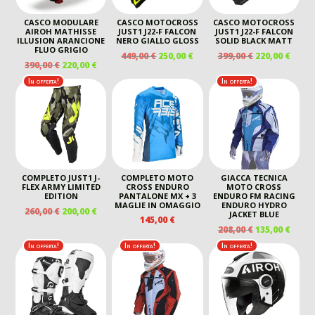
CASCO MODULARE
CASCO MOTOCROSS
CASCO MOTOCROSS
AIROH MATHISSE
JUST1 J22-F FALCON
JUST1 J22-F FALCON
ILLUSION ARANCIONE
NERO GIALLO GLOSS
SOLID BLACK MATT
FLUO GRIGIO
IL
IL
IL
IL
449,00
€
250,00
€
399,00
€
220,00
€
IL
IL
390,00
€
220,00
€
PREZZO
PREZZO
PREZZO
PREZ
PREZZO
PREZZO
ORIGINALE
ATTUALE
ORIGINALE
ATTU
In offerta!
In offerta!
ORIGINALE
ATTUALE
ERA:
È:
ERA:
È:
ERA:
È:
449,00 €.
250,00 €.
399,00 €.
220,00
390,00 €.
220,00 €.
COMPLETO JUST1 J-
COMPLETO MOTO
GIACCA TECNICA
FLEX ARMY LIMITED
CROSS ENDURO
MOTO CROSS
EDITION
PANTALONE MX + 3
ENDURO FM RACING
MAGLIE IN OMAGGIO
ENDURO HYDRO
IL
IL
260,00
€
200,00
€
JACKET BLUE
145,00
€
PREZZO
PREZZO
IL
IL
208,00
€
135,00
€
ORIGINALE
ATTUALE
PREZZO
PREZ
In offerta!
In offerta!
In offerta!
ERA:
È:
ORIGINALE
ATTU
260,00 €.
200,00 €.
ERA:
È:
208,00 €.
135,00