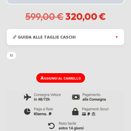
Il
Il
599,00
€
320,00
€
prezzo
prezz
originale
attual
era:
è:
📏 GUIDA ALLE TAGLIE CASCHI
▼
599,00 €.
320,0
M
Aggiungi al carrello