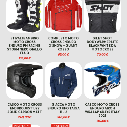
335,00 €.
245,00 €.
335,00 €.
245,00
STIVALI BAMBINO
COMPLETO MOTO
GILET SHOT
MOTO CROSS
CROSS ENDURO
BODYWARMER LITE
ENDURO FM RACING
O’SHOW + GUANTI
BLACK WHITE DA
STORM NERO GIALLO
ROSSO
MOTOCROSS
FLUO
95,00
€
70,00
€
135,00
€
CASCO MOTO CROSS
GIACCA MOTO
CASCO MOTO CROSS
ENDURO JUST1 J22
ENDURO UFO TAIGA
ENDURO AIROH
SOLID CARBON MATT
BLU
WRAAAP 6DAYS ITALY
2025
240,00
€
140,00
€
160,00
€
IN OFFERTA!
IN OFFERTA!