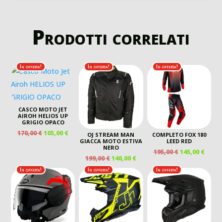
Prodotti correlati
In offerta!
In offerta!
In offerta!
CASCO MOTO JET
AIROH HELIOS UP
GRIGIO OPACO
IL
IL
170,00
€
105,00
€
OJ STREAM MAN
COMPLETO FOX 180
PREZZO
PREZZO
GIACCA MOTO ESTIVA
LEED RED
NERO
ORIGINALE
ATTUALE
IL
IL
195,00
€
145,00
€
IL
IL
199,00
€
140,00
€
ERA:
È:
PREZZO
PREZ
PREZZO
PREZZO
170,00 €.
105,00 €.
ORIGINALE
ATTU
In offerta!
In offerta!
In offerta!
ORIGINALE
ATTUALE
ERA:
È:
ERA:
È:
195,00 €.
145,00
199,00 €.
140,00 €.