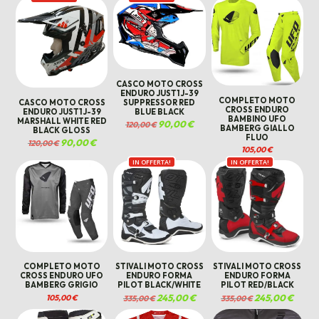
era:
è:
120,00 €.
90,00 €
CASCO MOTO CROSS
ENDURO JUST1 J-39
COMPLETO MOTO
SUPPRESSOR RED
CASCO MOTO CROSS
CROSS ENDURO
BLUE BLACK
ENDURO JUST1 J-39
BAMBINO UFO
MARSHALL WHITE RED
Il
90,00
€
Il
120,00
€
BAMBERG GIALLO
prezzo
prezzo
BLACK GLOSS
FLUO
originale
attuale
Il
90,00
€
Il
120,00
€
era:
è:
prezzo
prezzo
105,00
€
120,00 €.
90,00 €.
originale
attuale
IN OFFERTA!
IN OFFERTA!
era:
è:
120,00 €.
90,00 €.
COMPLETO MOTO
STIVALI MOTO CROSS
STIVALI MOTO CROSS
CROSS ENDURO UFO
ENDURO FORMA
ENDURO FORMA
BAMBERG GRIGIO
PILOT BLACK/WHITE
PILOT RED/BLACK
Il
245,00
€
Il
Il
245,00
€
Il
105,00
€
335,00
€
335,00
€
prezzo
prezzo
prezzo
prezzo
originale
attuale
originale
attual
era:
è:
era:
è: