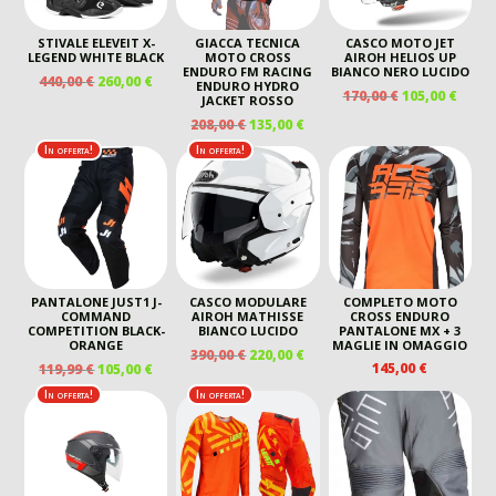
STIVALE ELEVEIT X-
GIACCA TECNICA
CASCO MOTO JET
LEGEND WHITE BLACK
MOTO CROSS
AIROH HELIOS UP
ENDURO FM RACING
BIANCO NERO LUCIDO
IL
IL
440,00
€
260,00
€
ENDURO HYDRO
IL
IL
170,00
€
105,00
€
PREZZO
PREZZO
JACKET ROSSO
PREZZO
PREZ
ORIGINALE
ATTUALE
IL
IL
208,00
€
135,00
€
ORIGINALE
ATTU
ERA:
È:
PREZZO
PREZZO
In offerta!
In offerta!
ERA:
È:
440,00 €.
260,00 €.
ORIGINALE
ATTUALE
170,00 €.
105,00
ERA:
È:
208,00 €.
135,00 €.
PANTALONE JUST1 J-
CASCO MODULARE
COMPLETO MOTO
COMMAND
AIROH MATHISSE
CROSS ENDURO
COMPETITION BLACK-
BIANCO LUCIDO
PANTALONE MX + 3
ORANGE
MAGLIE IN OMAGGIO
IL
IL
390,00
€
220,00
€
IL
IL
145,00
€
119,99
€
105,00
€
PREZZO
PREZZO
PREZZO
PREZZO
ORIGINALE
ATTUALE
In offerta!
In offerta!
ORIGINALE
ATTUALE
ERA:
È:
ERA:
È:
390,00 €.
220,00 €.
119,99 €.
105,00 €.