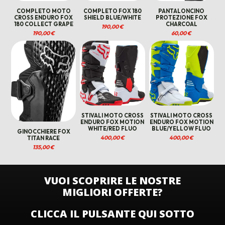
COMPLETO MOTO
COMPLETO FOX 180
PANTALONCINO
CROSS ENDURO FOX
SHIELD BLUE/WHITE
PROTEZIONE FOX
180 COLLECT GRAPE
CHARCOAL
190,00
€
190,00
€
60,00
€
STIVALI MOTO CROSS
STIVALI MOTO CROSS
ENDURO FOX MOTION
ENDURO FOX MOTION
WHITE/RED FLUO
BLUE/YELLOW FLUO
GINOCCHIERE FOX
400,00
€
400,00
€
TITAN RACE
135,00
€
VUOI SCOPRIRE LE NOSTRE
MIGLIORI OFFERTE?
CLICCA IL PULSANTE QUI SOTTO