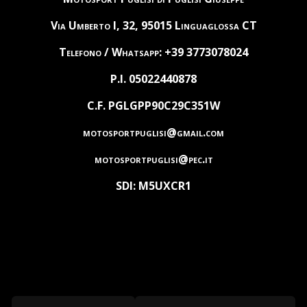
Via Umberto I, 32, 95015 Linguaglossa CT
Telefono / Whatsapp: +39 3773078024
P.I. 05022440878
C.F. PGLGPP90C29C351W
motosportpuglisi@gmail.com
motosportpuglisi@pec.it
SDI: M5UXCR1