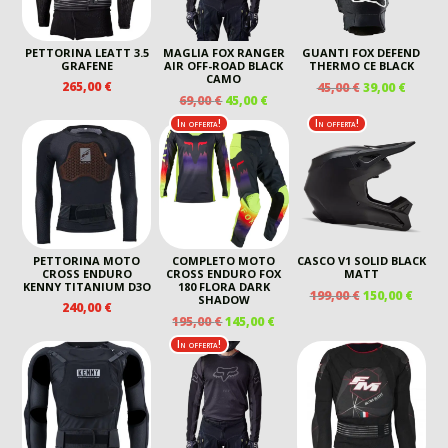
PETTORINA LEATT 3.5
MAGLIA FOX RANGER
GUANTI FOX DEFEND
GRAFENE
AIR OFF-ROAD BLACK
THERMO CE BLACK
CAMO
IL
IL
265,00
€
45,00
€
39,00
€
IL
IL
69,00
€
45,00
€
PREZZO
PREZZ
PREZZO
PREZZO
ORIGINALE
ATTUA
In offerta!
In offerta!
ORIGINALE
ATTUALE
ERA:
È:
ERA:
È:
45,00 €.
39,00 €
69,00 €.
45,00 €.
PETTORINA MOTO
COMPLETO MOTO
CASCO V1 SOLID BLACK
CROSS ENDURO
CROSS ENDURO FOX
MATT
KENNY TITANIUM D3O
180 FLORA DARK
IL
IL
199,00
€
150,00
€
SHADOW
240,00
€
PREZZO
PREZ
IL
IL
195,00
€
145,00
€
ORIGINALE
ATTU
PREZZO
PREZZO
In offerta!
ERA:
È:
ORIGINALE
ATTUALE
199,00 €.
150,00
ERA:
È:
195,00 €.
145,00 €.