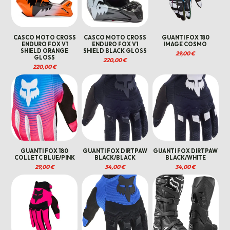
CASCO MOTO CROSS
CASCO MOTO CROSS
GUANTI FOX 180
ENDURO FOX V1
ENDURO FOX V1
IMAGE COSMO
SHIELD ORANGE
SHIELD BLACK GLOSS
29,00
€
GLOSS
220,00
€
220,00
€
GUANTI FOX 180
GUANTI FOX DIRTPAW
GUANTI FOX DIRTPAW
COLLETC BLUE/PINK
BLACK/BLACK
BLACK/WHITE
29,00
€
34,00
€
34,00
€