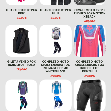
GUANTI FOX DIRTPAW
GUANTI FOX DIRTPAW
STIVALE MOTO CROSS
PINK
BLUE
ENDURO FOX MOTION
X BLACK
34,00
€
34,00
€
410,00
€
GILET A VENTO FOX
COMPLETO MOTO
COMPLETO MOTO
RANGER OFF ROAD
CROSS ENDURO FOX
CROSS ENDURO FOX
180 IMAGE COSMO
180 COLLECT
130,00
€
WHITE/BLACK
PINK/BLUE
190,00
€
190,00
€