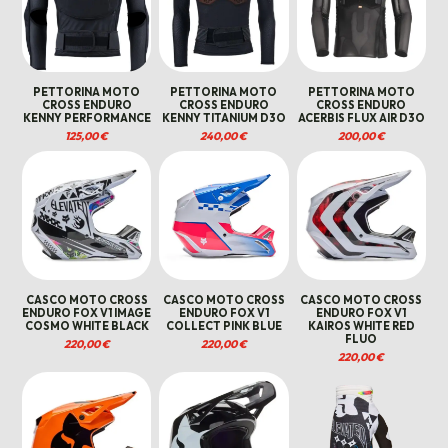
PETTORINA MOTO
PETTORINA MOTO
PETTORINA MOTO
CROSS ENDURO
CROSS ENDURO
CROSS ENDURO
KENNY PERFORMANCE
KENNY TITANIUM D3O
ACERBIS FLUX AIR D3O
125,00
€
240,00
€
200,00
€
CASCO MOTO CROSS
CASCO MOTO CROSS
CASCO MOTO CROSS
ENDURO FOX V1 IMAGE
ENDURO FOX V1
ENDURO FOX V1
COSMO WHITE BLACK
COLLECT PINK BLUE
KAIROS WHITE RED
FLUO
220,00
€
220,00
€
220,00
€