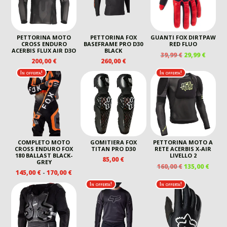
PETTORINA MOTO
PETTORINA FOX
GUANTI FOX DIRTPAW
CROSS ENDURO
BASEFRAME PRO D30
RED FLUO
ACERBIS FLUX AIR D3O
BLACK
IL
IL
39,99
€
29,99
€
200,00
€
260,00
€
PREZZO
PREZZ
ORIGINALE
ATTUA
In offerta!
In offerta!
ERA:
È:
39,99 €.
29,99 €
COMPLETO MOTO
GOMITIERA FOX
PETTORINA MOTO A
CROSS ENDURO FOX
TITAN PRO D30
RETE ACERBIS X-AIR
180 BALLAST BLACK-
LIVELLO 2
85,00
€
GREY
IL
IL
160,00
€
135,00
€
FASCIA
145,00
€
-
170,00
€
PREZZO
PREZ
DI
ORIGINALE
ATTU
In offerta!
In offerta!
PREZZO:
ERA:
È:
DA
160,00 €.
135,00
145,00 €
A
170,00 €