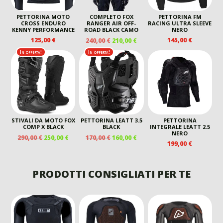
PETTORINA MOTO
COMPLETO FOX
PETTORINA FM
CROSS ENDURO
RANGER AIR OFF-
RACING ULTRA SLEEVE
KENNY PERFORMANCE
ROAD BLACK CAMO
NERO
IL
IL
125,00
€
145,00
€
240,00
€
210,00
€
PREZZO
PREZZO
In offerta!
In offerta!
ORIGINALE
ATTUALE
ERA:
È:
240,00 €.
210,00 €.
STIVALI DA MOTO FOX
PETTORINA LEATT 3.5
PETTORINA
COMP X BLACK
BLACK
INTEGRALE LEATT 2.5
NERO
IL
IL
IL
IL
290,00
€
250,00
€
170,00
€
160,00
€
199,00
€
PREZZO
PREZZO
PREZZO
PREZZO
ORIGINALE
ATTUALE
ORIGINALE
ATTUALE
ERA:
È:
ERA:
È:
PRODOTTI CONSIGLIATI PER TE
290,00 €.
250,00 €.
170,00 €.
160,00 €.