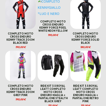
COMPLETO MOTO
CROSS ENDURO
KENNY FORCE PIXEL
WHITE NEON YELLOW
COMPLETO MOTO
COMPLETO MOTO
190,00
€
CROSS ENDURO
CROSS ENDURO
KENNY TRACK ZOOM
KENNY FORCE SOLID
BLACK RED
BLACK
190,00
€
180,00
€
COMPLETO MOTO
RIDE KIT 3.5 ROYAL
RIDE KIT 3.5 ROYAL
CROSS ENDURO
LEATT COMPLETO
LEATT COMPLETO
KENNY TRACK ZOOM
MOTO CROSS
MOTO CROSS
GREY PINK
ENDURO MAGLIA +
ENDURO MAGLIA +
PANTALONE STEALTH
PANTALONE RETRO
190,00
€
BLACK GREY
PINK
115,00
€
115,00
€