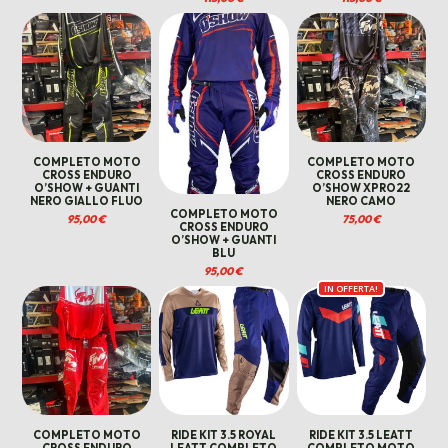
COMPLETO MOTO
COMPLETO MOTO
CROSS ENDURO
CROSS ENDURO
O’SHOW + GUANTI
O’SHOW XPRO22
NERO GIALLO FLUO
NERO CAMO
COMPLETO MOTO
95,00
€
75,00
€
CROSS ENDURO
O’SHOW + GUANTI
BLU
95,00
€
IN OFFERTA!
COMPLETO MOTO
RIDE KIT 3.5 ROYAL
RIDE KIT 3.5 LEATT