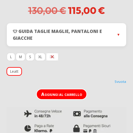
Il
Il
130,00
€
115,00
€
prezzo
prezz
originale
attual
era:
è:
👕 GUIDA TAGLIE MAGLIE, PANTALONI E
130,00 €.
115,00
▼
GIACCHE
L
M
S
XL
XXL
Leatt
Svuota
Aggiungi al carrello