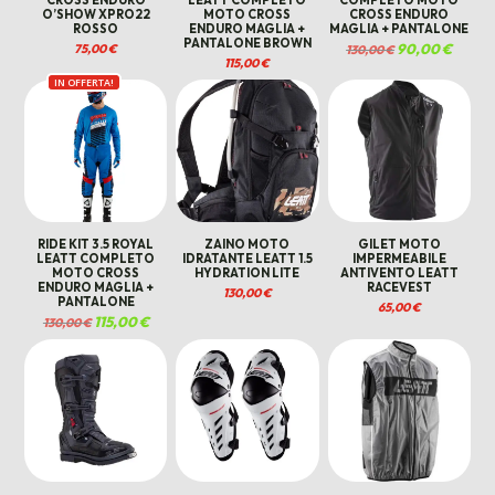
CROSS ENDURO
LEATT COMPLETO
COMPLETO MOTO
O’SHOW XPRO22
MOTO CROSS
CROSS ENDURO
ROSSO
ENDURO MAGLIA +
MAGLIA + PANTALONE
PANTALONE BROWN
Il
90,00
€
Il
75,00
€
130,00
€
prezzo
prezzo
115,00
€
originale
attuale
era:
è:
IN OFFERTA!
130,00 €.
90,00 €
RIDE KIT 3.5 ROYAL
ZAINO MOTO
GILET MOTO
LEATT COMPLETO
IDRATANTE LEATT 1.5
IMPERMEABILE
MOTO CROSS
HYDRATION LITE
ANTIVENTO LEATT
ENDURO MAGLIA +
RACEVEST
130,00
€
PANTALONE
65,00
€
Il
115,00
€
Il
130,00
€
prezzo
prezzo
originale
attuale
era:
è:
130,00 €.
115,00 €.