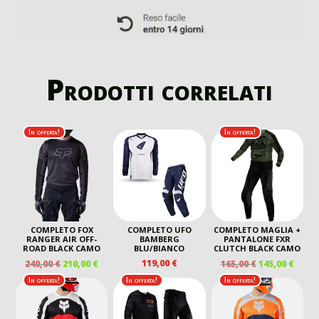
Prodotti correlati
In offerta!
In offerta!
COMPLETO FOX
COMPLETO UFO
COMPLETO MAGLIA +
RANGER AIR OFF-
BAMBERG
PANTALONE FXR
ROAD BLACK CAMO
BLU/BIANCO
CLUTCH BLACK CAMO
IL
IL
IL
IL
119,00
€
240,00
€
210,00
€
165,00
€
145,00
€
PREZZO
PREZZO
PREZZO
PREZ
In offerta!
In offerta!
In offerta!
ORIGINALE
ATTUALE
ORIGINALE
ATTU
ERA:
È:
ERA:
È:
240,00 €.
210,00 €.
165,00 €.
145,00