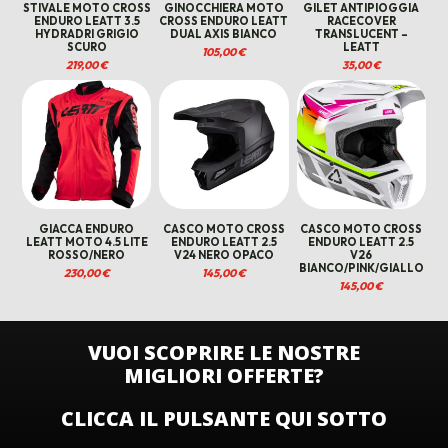
STIVALE MOTO CROSS
GINOCCHIERA MOTO
GILET ANTIPIOGGIA
ENDURO LEATT 3.5
CROSS ENDURO LEATT
RACECOVER
HYDRADRI GRIGIO
DUAL AXIS BIANCO
TRANSLUCENT –
SCURO
LEATT
105,00
€
219,00
€
35,00
€
GIACCA ENDURO
CASCO MOTO CROSS
CASCO MOTO CROSS
LEATT MOTO 4.5 LITE
ENDURO LEATT 2.5
ENDURO LEATT 2.5
ROSSO/NERO
V24 NERO OPACO
V26
BIANCO/PINK/GIALLO
230,00
€
145,00
€
145,00
€
VUOI SCOPRIRE LE NOSTRE
MIGLIORI OFFERTE?
CLICCA IL PULSANTE QUI SOTTO