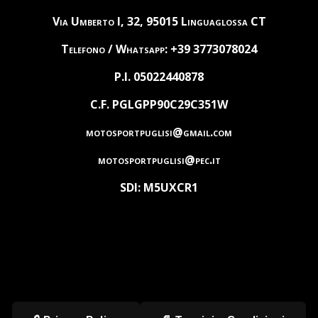
Via Umberto I, 32, 95015 Linguaglossa CT
Telefono / Whatsapp: +39 3773078024
P.I. 05022440878
C.F. PGLGPP90C29C351W
motosportpuglisi@gmail.com
motosportpuglisi@pec.it
SDI: M5UXCR1