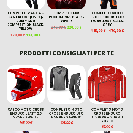
COMPLETO MAGLIA +
COMPLETO FXR
COMPLETO MOTO
PANTALONE JUST1 J-
PODIUM 2025 BLACK-
CROSS ENDURO FOX
COMMAND
WHITE
180 BALLAST BLACK-
COMPETITION BLACK-
GREY
IL
IL
240,00
€
220,00
€
YELLOW
FASC
145,00
€
-
170,00
€
PREZZO
PREZZO
IL
IL
170,00
€
135,00
€
DI
ORIGINALE
ATTUALE
PREZZO
PREZZO
PREZ
ERA:
È:
ORIGINALE
ATTUALE
DA
240,00 €.
220,00 €.
ERA:
È:
PRODOTTI CONSIGLIATI PER TE
145,0
170,00 €.
135,00 €.
A
170,0
CASCO MOTO CROSS
COMPLETO MOTO
COMPLETO MOTO
ENDURO LEATT 2.5
CROSS ENDURO UFO
CROSS ENDURO
V26 RED WHITE
BAMBERG GRIGIO
O’SHOW + GUANTI
ROSSO
145,00
€
105,00
€
95,00
€