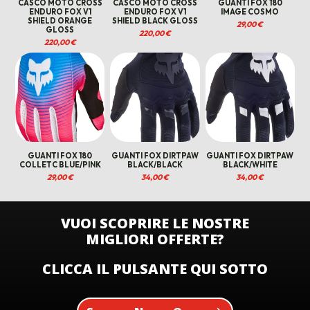
CASCO MOTO CROSS
CASCO MOTO CROSS
GUANTI FOX 180
ENDURO FOX V1
ENDURO FOX V1
IMAGE COSMO
SHIELD ORANGE
SHIELD BLACK GLOSS
29,00
€
GLOSS
220,00
€
220,00
€
GUANTI FOX 180
GUANTI FOX DIRTPAW
GUANTI FOX DIRTPAW
COLLETC BLUE/PINK
BLACK/BLACK
BLACK/WHITE
29,00
€
34,00
€
34,00
€
VUOI SCOPRIRE LE NOSTRE
MIGLIORI OFFERTE?
CLICCA IL PULSANTE QUI SOTTO