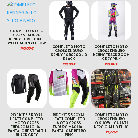
COMPLETO MOTO
CROSS ENDURO
KENNY FORCE PIXEL
WHITE NEON YELLOW
COMPLETO MOTO
COMPLETO MOTO
190,00
€
CROSS ENDURO
CROSS ENDURO
KENNY FORCE SOLID
KENNY TRACK ZOOM
BLACK
GREY PINK
180,00
€
190,00
€
RIDE KIT 3.5 ROYAL
RIDE KIT 3.5 ROYAL
COMPLETO MOTO
LEATT COMPLETO
LEATT COMPLETO
CROSS ENDURO
MOTO CROSS
MOTO CROSS
O’SHOW + GUANTI
ENDURO MAGLIA +
ENDURO MAGLIA +
NERO GIALLO FLUO
PANTALONE STEALTH
PANTALONE RETRO
95,00
€
BLACK GREY
PINK