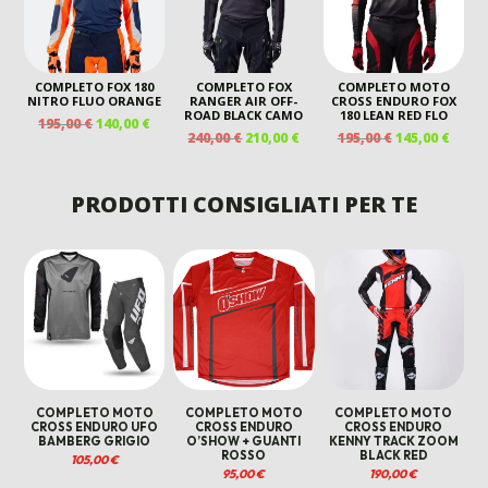
COMPLETO FOX 180
COMPLETO FOX
COMPLETO MOTO
NITRO FLUO ORANGE
RANGER AIR OFF-
CROSS ENDURO FOX
ROAD BLACK CAMO
180 LEAN RED FLO
IL
IL
195,00
€
140,00
€
IL
IL
IL
IL
240,00
€
210,00
€
195,00
€
145,00
€
PREZZO
PREZZO
PREZZO
PREZZO
PREZZO
PREZ
ORIGINALE
ATTUALE
ORIGINALE
ATTUALE
ORIGINALE
ATTU
ERA:
È:
ERA:
È:
ERA:
È:
PRODOTTI CONSIGLIATI PER TE
195,00 €.
140,00 €.
240,00 €.
210,00 €.
195,00 €.
145,00
COMPLETO MOTO
COMPLETO MOTO
COMPLETO MOTO
CROSS ENDURO UFO
CROSS ENDURO
CROSS ENDURO
BAMBERG GRIGIO
O’SHOW + GUANTI
KENNY TRACK ZOOM
ROSSO
BLACK RED
105,00
€
95,00
€
190,00
€