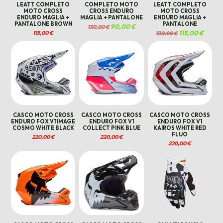
LEATT COMPLETO
COMPLETO MOTO
LEATT COMPLETO
MOTO CROSS
CROSS ENDURO
MOTO CROSS
ENDURO MAGLIA +
MAGLIA + PANTALONE
ENDURO MAGLIA +
PANTALONE BROWN
PANTALONE
Il
90,00
€
Il
130,00
€
prezzo
prezzo
Il
115,00
€
Il
115,00
€
130,00
€
originale
attuale
prezzo
prezzo
era:
è:
originale
attuale
130,00 €.
90,00 €.
era:
è:
130,00 €.
115,00 €
CASCO MOTO CROSS
CASCO MOTO CROSS
CASCO MOTO CROSS
ENDURO FOX V1 IMAGE
ENDURO FOX V1
ENDURO FOX V1
COSMO WHITE BLACK
COLLECT PINK BLUE
KAIROS WHITE RED
FLUO
220,00
€
220,00
€
220,00
€