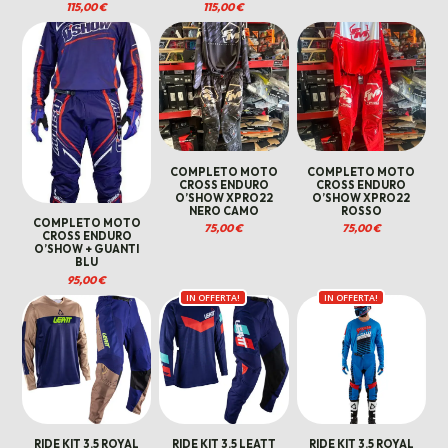
115,00
€
115,00
€
COMPLETO MOTO
COMPLETO MOTO
CROSS ENDURO
CROSS ENDURO
O’SHOW XPRO22
O’SHOW XPRO22
NERO CAMO
ROSSO
COMPLETO MOTO
75,00
€
75,00
€
CROSS ENDURO
O’SHOW + GUANTI
BLU
95,00
€
IN OFFERTA!
IN OFFERTA!
RIDE KIT 3.5 ROYAL
RIDE KIT 3.5 LEATT
RIDE KIT 3.5 ROYAL