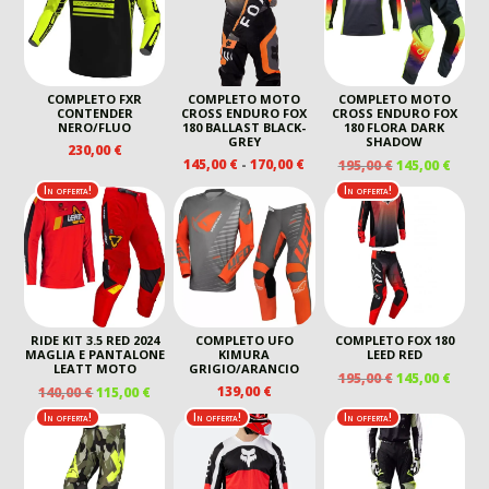
190,00 €.
145,00 €.
COMPLETO FXR
COMPLETO MOTO
COMPLETO MOTO
CONTENDER
CROSS ENDURO FOX
CROSS ENDURO FOX
NERO/FLUO
180 BALLAST BLACK-
180 FLORA DARK
GREY
SHADOW
230,00
€
FASCIA
IL
IL
145,00
€
-
170,00
€
195,00
€
145,00
€
DI
PREZZO
PREZ
In offerta!
In offerta!
PREZZO:
ORIGINALE
ATTU
DA
ERA:
È:
145,00 €
195,00 €.
145,00
A
170,00 €
RIDE KIT 3.5 RED 2024
COMPLETO UFO
COMPLETO FOX 180
MAGLIA E PANTALONE
KIMURA
LEED RED
LEATT MOTO
GRIGIO/ARANCIO
IL
IL
195,00
€
145,00
€
IL
IL
139,00
€
140,00
€
115,00
€
PREZZO
PREZ
PREZZO
PREZZO
ORIGINALE
ATTU
In offerta!
In offerta!
In offerta!
ORIGINALE
ATTUALE
ERA:
È:
ERA:
È:
195,00 €.
145,00
140,00 €.
115,00 €.