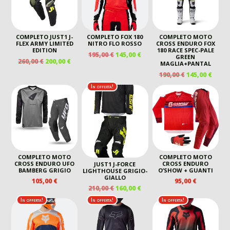
COMPLETO JUST1 J-
COMPLETO FOX 180
COMPLETO MOTO
FLEX ARMY LIMITED
NITRO FLO ROSSO
CROSS ENDURO FOX
EDITION
180 RACE SPEC-PALE
IL
IL
195,00
€
145,00
€
GREEN
IL
IL
260,00
€
200,00
€
PREZZO
PREZZO
MAGLIA+PANTAL
PREZZO
PREZZO
ORIGINALE
ATTUALE
IL
IL
190,00
€
145,00
€
ORIGINALE
ATTUALE
ERA:
È:
PREZZO
PREZ
In offerta!
ERA:
È:
195,00 €.
145,00 €.
ORIGINALE
ATTU
260,00 €.
200,00 €.
ERA:
È:
190,00 €.
145,00
COMPLETO MOTO
COMPLETO MOTO
CROSS ENDURO UFO
CROSS ENDURO
JUST1 J-FORCE
BAMBERG GRIGIO
O’SHOW + GUANTI
LIGHTHOUSE GRIGIO-
GIALLO
105,00
€
95,00
€
IL
IL
210,00
€
160,00
€
PREZZO
PREZZO
In offerta!
In offerta!
In offerta!
ORIGINALE
ATTUALE
ERA:
È:
210,00 €.
160,00 €.