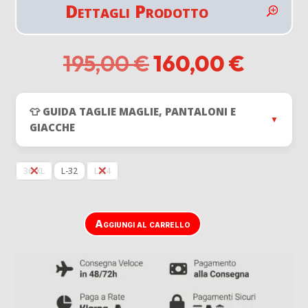
Dettagli Prodotto
Il
Il
195,00
€
160,00
€
prezzo
prezz
originale
attual
era:
è:
👕 GUIDA TAGLIE MAGLIE, PANTALONI E
195,00 €.
160,00
▼
GIACCHE
36-XL
L-32
L-34
Aggiungi al carrello