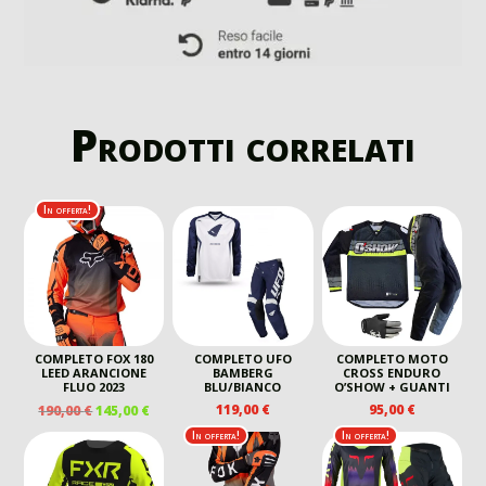
Prodotti correlati
In offerta!
COMPLETO FOX 180
COMPLETO UFO
COMPLETO MOTO
LEED ARANCIONE
BAMBERG
CROSS ENDURO
FLUO 2023
BLU/BIANCO
O’SHOW + GUANTI
IL
IL
119,00
€
95,00
€
190,00
€
145,00
€
PREZZO
PREZZO
In offerta!
In offerta!
ORIGINALE
ATTUALE
ERA:
È: