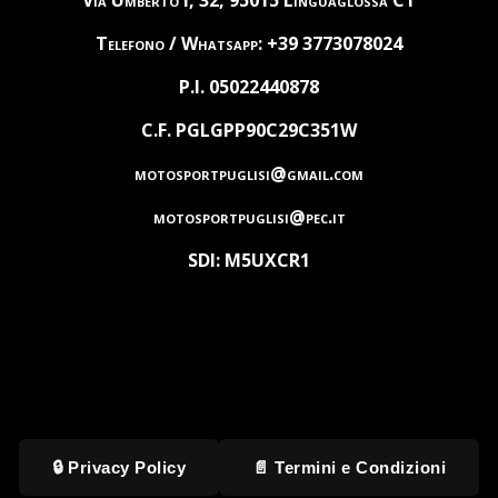
Via Umberto I, 32, 95015 Linguaglossa CT
Telefono / Whatsapp: +39 3773078024
P.I. 05022440878
C.F. PGLGPP90C29C351W
motosportpuglisi@gmail.com
motosportpuglisi@pec.it
SDI: M5UXCR1
🔒 Privacy Policy
📄 Termini e Condizioni