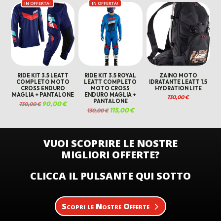
IN OFFERTA!
IN OFFERTA!
RIDE KIT 3.5 LEATT
RIDE KIT 3.5 ROYAL
ZAINO MOTO
COMPLETO MOTO
LEATT COMPLETO
IDRATANTE LEATT 1.5
CROSS ENDURO
MOTO CROSS
HYDRATION LITE
MAGLIA + PANTALONE
ENDURO MAGLIA +
130,00
€
PANTALONE
Il
90,00
€
Il
130,00
€
prezzo
prezzo
Il
115,00
€
Il
130,00
€
originale
attuale
prezzo
prezzo
era:
è:
originale
attuale
130,00 €.
90,00 €.
era:
è:
130,00 €.
115,00 €.
VUOI SCOPRIRE LE NOSTRE
MIGLIORI OFFERTE?
CLICCA IL PULSANTE QUI SOTTO
Scopri le Nostre Offerte