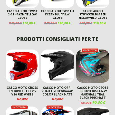
CASCO AIROH TWIST
CASCO AIROH TWIST 3
CASCO AIROH
2.0 SHAKEN YELLOW
DIZZY BLU/YLLW
STRYCKER BLAZER
GLOSS
GLOSS
YELLOW/BLU GLOSS
IL
IL
IL
IL
IL
IL
249,00
€
160,00
€
249,00
€
190,00
€
399,00
€
210,00
€
PREZZO
PREZZO
PREZZO
PREZZO
PREZZO
PREZ
ORIGINALE
ATTUALE
ORIGINALE
ATTUALE
ORIGINALE
ATTU
ERA:
È:
ERA:
È:
ERA:
È:
PRODOTTI CONSIGLIATI PER TE
249,00 €.
160,00 €.
249,00 €.
190,00 €.
399,00 €.
210,00
IN OFFERTA!
CASCO MOTO CROSS
CASCO MOTO OFF-
CASCO MOTO CROSS
ENDURO LEATT 2.5
ROAD AIROH WRAAAP
ENDURO JUST1 J-39
V26 RED WHITE
COLOR BLACK MATT
MARSHALL TEAL
BLACK PINK MATT
145,00
€
140,00
€
Il
90,00
€
Il
120,00
€
prezzo
prezzo
IN OFFERTA!
IN OFFERTA!
originale
attuale
era:
è:
120,00 €.
90,00 €