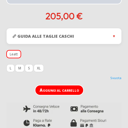
205,00
€
📏 GUIDA ALLE TAGLIE CASCHI
▼
Leatt
L
M
S
XL
Svuota
Aggiungi al carrello