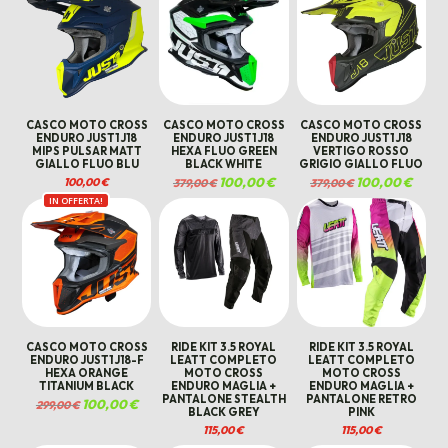
CASCO MOTO CROSS
CASCO MOTO CROSS
CASCO MOTO CROSS
ENDURO JUST1 J18
ENDURO JUST1 J18
ENDURO JUST1 J18
MIPS PULSAR MATT
HEXA FLUO GREEN
VERTIGO ROSSO
GIALLO FLUO BLU
BLACK WHITE
GRIGIO GIALLO FLUO
Il
100,00
€
Il
Il
100,00
€
Il
100,00
€
379,00
€
379,00
€
prezzo
prezzo
prezzo
prezzo
IN OFFERTA!
originale
attuale
originale
attual
era:
è:
era:
è:
379,00 €.
100,00 €.
379,00 €.
100,00
CASCO MOTO CROSS
RIDE KIT 3.5 ROYAL
RIDE KIT 3.5 ROYAL
ENDURO JUST1 J18-F
LEATT COMPLETO
LEATT COMPLETO
HEXA ORANGE
MOTO CROSS
MOTO CROSS
TITANIUM BLACK
ENDURO MAGLIA +
ENDURO MAGLIA +
PANTALONE STEALTH
PANTALONE RETRO
Il
100,00
€
Il
299,00
€
BLACK GREY
PINK
prezzo
prezzo
originale
attuale
115,00
€
115,00
€
era:
è:
299,00 €.
100,00 €.