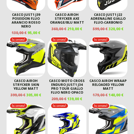
CASCO JUST1 J39
CASCO AIROH
CASCO JUST1 J22
POSEIDON FLUO
STRYCKER AXE
ADRENALINE GIALLO
ARANCIO ROSSO
ORANGE/BLU MATT
FLUO-CARBONIO
NERO
IL
IL
IL
IL
360,00
€
210,00
€
599,00
€
320,00
€
IL
IL
130,00
€
95,00
€
PREZZO
PREZZO
PREZZO
PREZ
PREZZO
PREZZO
ORIGINALE
ATTUALE
ORIGINALE
ATTU
In offerta!
In offerta!
In offerta!
ORIGINALE
ATTUALE
ERA:
È:
ERA:
È:
ERA:
È:
360,00 €.
210,00 €.
599,00 €.
320,00
130,00 €.
95,00 €.
CASCO AIROH
CASCO MOTO CROSS
CASCO AIROH WRAAP
STRYCKER SKIN
ENDURO JUST1 J34
RELOADED YELLOW
YELLOW MATT
PRO TOUR GIALLO
MATT
FLUO NERO OPACO
IL
IL
IL
IL
399,00
€
305,00
€
179,00
€
140,00
€
IL
IL
209,00
€
139,00
€
PREZZO
PREZZO
PREZZO
PREZ
PREZZO
PREZZO
ORIGINALE
ATTUALE
ORIGINALE
ATTU
In offerta!
In offerta!
In offerta!
ORIGINALE
ATTUALE
ERA:
È:
ERA:
È:
ERA:
È:
399,00 €.
305,00 €.
179,00 €.
140,00
209,00 €.
139,00 €.