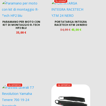
In offerta!
PARAMANO PER MOTO CON
PORTATARGA INTEGRA
KIT DI MONTAGGIO R-TECH
RACETECH KTM 24 NERO
HP2 BLU
IL
IL
54,99
€
45,00
€
35,00
€
PREZZO
PREZZO
ORIGINALE
ATTUALE
ERA:
È:
54,99 €.
45,00 €.
IN OFFERTA!
IN OFFERTA!