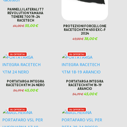
PANNELLI LATERALI T7
REVOLUTION YAMAHA
TENERE 700 19-24
RACETECH
Il
55,00
€
Il
64,00
€
PROTEZIONI FORCELLONE
prezzo
prezzo
RACETECH KTM 450 EXC-F
originale
attuale
2024
era:
è:
64,00 €.
55,00 €.
Il
38,00
€
Il
49,00
€
prezzo
prezzo
originale
attuale
era:
è:
49,00 €.
38,00 €.
IN OFFERTA!
IN OFFERTA!
PORTATARGA INTEGRA
PORTATARGA INTEGRA
RACETECH KTM 24 NERO
RACETECH KTM 18-19
ARANCIO
Il
45,00
€
Il
54,99
€
prezzo
prezzo
Il
45,00
€
Il
54,99
€
originale
attuale
prezzo
prezzo
era:
è:
originale
attuale
54,99 €.
45,00 €.
era:
è:
54,99 €.
45,00 €.
IN OFFERTA!
IN OFFERTA!