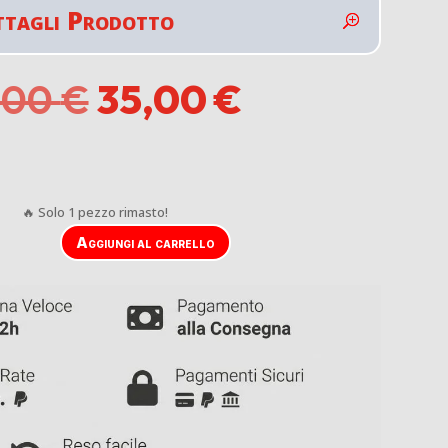
ttagli Prodotto
Il
Il
,00
€
35,00
€
prezzo
prezzo
originale
attuale
era:
è:
39,00 €.
35,00 €.
🔥 Solo 1 pezzo rimasto!
Aggiungi al carrello