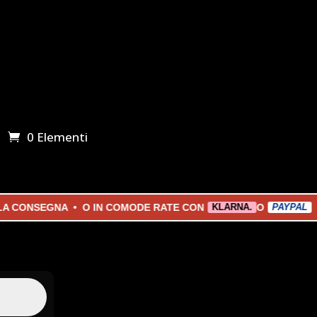
0 Elementi
ONSEGNA • O IN COMODE RATE CON
O
KLARNA.
PAYPAL