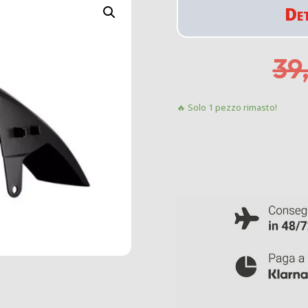
De
39
🔥 Solo 1 pezzo rimasto!