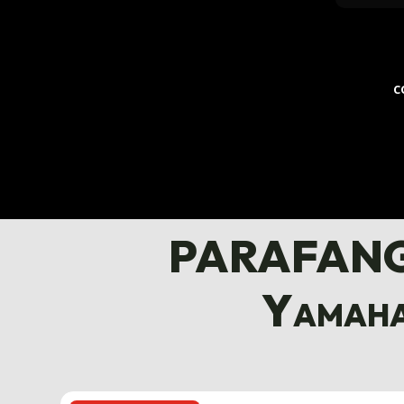
C
PARAFANGO 
Yamaha