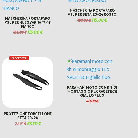
MASCHERINA PORTAFARO
VSL PER BETA 20-24 ROSSO
MASCHERINA PORTAFARO
Il
115,00
€
Il
150,00
€
VSL PER HUSQVARNA 17-19
prezzo
prezzo
originale
attuale
BIANCO
era:
è:
Il
115,00
€
Il
150,00 €.
115,00 €.
150,00
€
prezzo
prezzo
originale
attuale
era:
è:
150,00 €.
115,00 €.
IN OFFERTA!
PARAMANI MOTO CON KIT DI
MONTAGGIO FLX RACETECH
GIALLO FLUO
40,00
€
PROTEZIONE FORCELLONE
BETA 20-24
Il
59,90
€
Il
72,99
€
prezzo
prezzo
originale
attuale
era:
è:
72,99 €.
59,90 €.