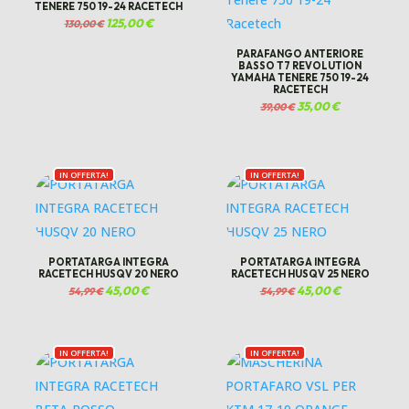
TENERE 750 19-24 RACETECH
Il
125,00
€
Il
130,00
€
prezzo
prezzo
originale
attuale
era:
è:
PARAFANGO ANTERIORE
130,00 €.
125,00 €.
BASSO T7 REVOLUTION
YAMAHA TENERE 750 19-24
RACETECH
Il
35,00
€
Il
39,00
€
prezzo
prezzo
originale
attuale
era:
è:
39,00 €.
35,00 €.
IN OFFERTA!
IN OFFERTA!
PORTATARGA INTEGRA
PORTATARGA INTEGRA
RACETECH HUSQV 20 NERO
RACETECH HUSQV 25 NERO
Il
45,00
€
Il
Il
45,00
€
Il
54,99
€
54,99
€
prezzo
prezzo
prezzo
prezzo
originale
attuale
originale
attuale
era:
è:
era:
è:
54,99 €.
45,00 €.
54,99 €.
45,00 €.
IN OFFERTA!
IN OFFERTA!