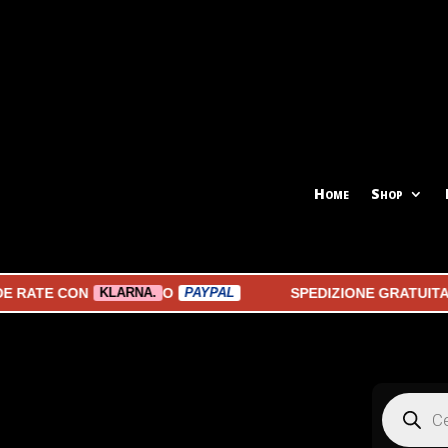
Home
Shop
TE CON
O
SPEDIZIONE GRATUITA A P
KLARNA.
PAYPAL
Products
search