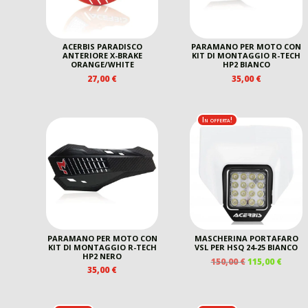
ACERBIS PARADISCO
PARAMANO PER MOTO CON
ANTERIORE X-BRAKE
KIT DI MONTAGGIO R-TECH
ORANGE/WHITE
HP2 BIANCO
27,00
€
35,00
€
In offerta!
PARAMANO PER MOTO CON
MASCHERINA PORTAFARO
KIT DI MONTAGGIO R-TECH
VSL PER HSQ 24-25 BIANCO
HP2 NERO
IL
IL
150,00
€
115,00
€
35,00
€
PREZZO
PREZ
ORIGINALE
ATTU
ERA:
È: