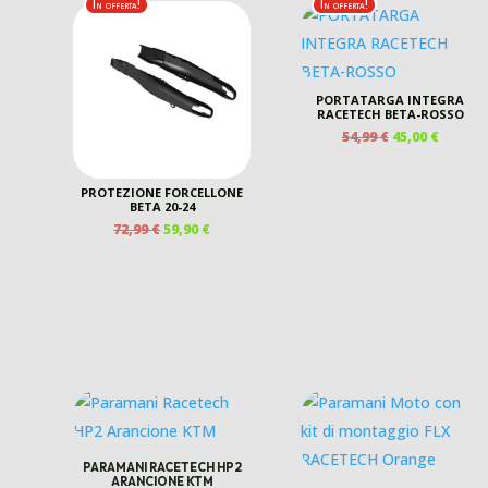
150,00 €.
115,00
In offerta!
In offerta!
PORTATARGA INTEGRA
RACETECH BETA-ROSSO
IL
IL
54,99
€
45,00
€
PREZZO
PREZZ
ORIGINALE
ATTUA
PROTEZIONE FORCELLONE
ERA:
È:
BETA 20-24
54,99 €.
45,00 €
IL
IL
72,99
€
59,90
€
PREZZO
PREZZO
ORIGINALE
ATTUALE
ERA:
È:
72,99 €.
59,90 €.
PARAMANI RACETECH HP2
ARANCIONE KTM