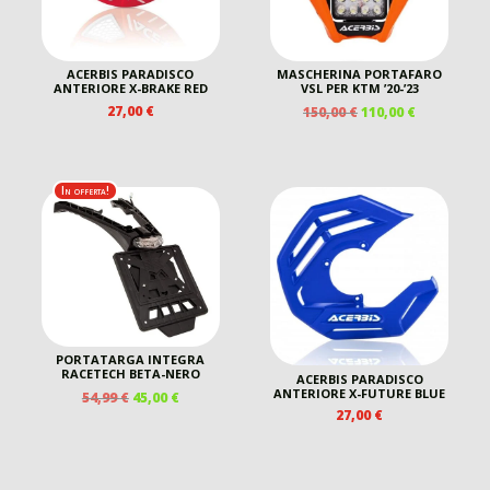
ACERBIS PARADISCO
MASCHERINA PORTAFARO
ANTERIORE X-BRAKE RED
VSL PER KTM ’20-’23
IL
IL
27,00
€
150,00
€
110,00
€
PREZZO
PREZZO
ORIGINALE
ATTUALE
ERA:
È:
150,00 €.
110,00 €.
In offerta!
PORTATARGA INTEGRA
RACETECH BETA-NERO
ACERBIS PARADISCO
ANTERIORE X-FUTURE BLUE
IL
IL
54,99
€
45,00
€
PREZZO
PREZZO
27,00
€
ZO
ORIGINALE
ATTUALE
ALE
ERA:
È:
54,99 €.
45,00 €.