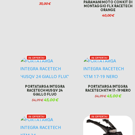
PARAMANI MOTO CON KIT DI
35,00
€
MONTAGGIO FLX RACETECH
ORANGE
40,00
€
IN OFFERTA!
IN OFFERTA!
PORTATARGA INTEGRA
PORTATARGA INTEGRA
RACETECH HUSQV 24
RACETECH KTM 17-19 NERO
GIALLO FLUO
Il
45,00
€
Il
54,99
€
prezzo
prezzo
Il
45,00
€
Il
54,99
€
originale
attuale
prezzo
prezzo
era:
è:
originale
attuale
54,99 €.
45,00 €.
era:
è:
54,99 €.
45,00 €.
IN OFFERTA!
IN OFFERTA!