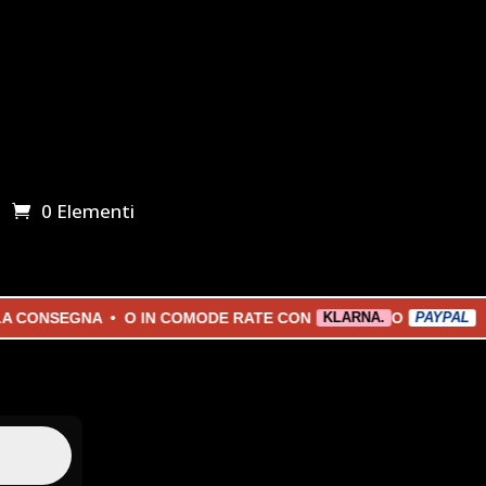
0 Elementi
ONSEGNA • O IN COMODE RATE CON
O
KLARNA.
PAYPAL