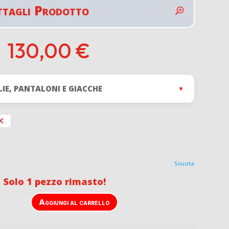
ttagli Prodotto
130,00
€
LIE, PANTALONI E GIACCHE
▼
XL
Svuota
 Solo 1 pezzo rimasto!
Aggiungi al carrello