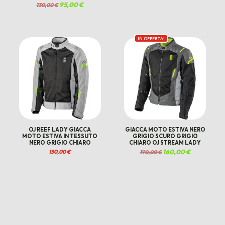
Il
95,00
€
Il
130,00
€
prezzo
prezzo
originale
attuale
era:
è:
130,00 €.
95,00 €.
IN OFFERTA!
OJ REEF LADY GIACCA
GIACCA MOTO ESTIVA NERO
MOTO ESTIVA IN TESSUTO
GRIGIO SCURO GRIGIO
NERO GRIGIO CHIARO
CHIARO OJ STREAM LADY
Il
160,00
€
Il
130,00
€
190,00
€
prezzo
prezzo
originale
attuale
€.
era:
è:
190,00 €.
160,00 €.