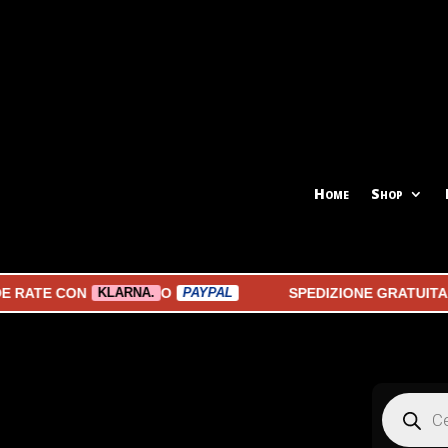
Home
Shop
TE CON
O
SPEDIZIONE GRATUITA A P
KLARNA.
PAYPAL
Products
search