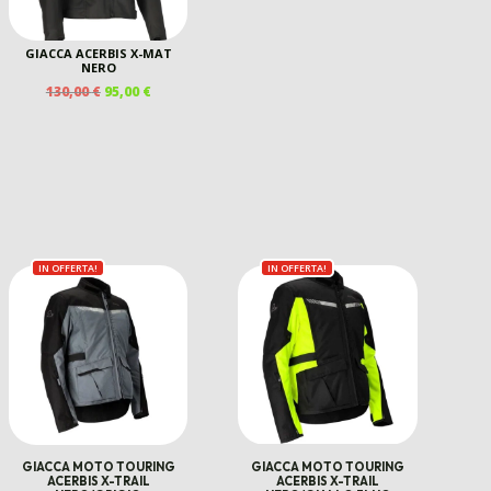
PREZZO
PREZZO
ORIGINALE
ATTUALE
ERA:
È:
GIACCA ACERBIS X-MAT
35,00 €.
29,00 €.
NERO
IL
IL
130,00
€
95,00
€
PREZZO
PREZZO
ORIGINALE
ATTUALE
ERA:
È:
130,00 €.
95,00 €.
IN OFFERTA!
IN OFFERTA!
GIACCA MOTO TOURING
GIACCA MOTO TOURING
ACERBIS X-TRAIL
ACERBIS X-TRAIL