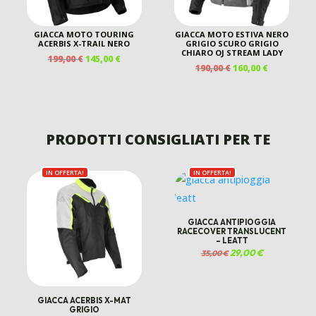
GIACCA MOTO TOURING
GIACCA MOTO ESTIVA NERO
ACERBIS X-TRAIL NERO
GRIGIO SCURO GRIGIO
CHIARO OJ STREAM LADY
IL
IL
199,00
€
145,00
€
IL
IL
190,00
€
160,00
€
PREZZO
PREZZO
ZO
PREZZO
PREZZO
ORIGINALE
ATTUALE
ALE
ORIGINALE
ATTUALE
ERA:
È:
ERA:
È:
199,00 €.
145,00 €.
 €.
190,00 €.
160,00 €.
PRODOTTI CONSIGLIATI PER TE
IN OFFERTA!
IN OFFERTA!
GIACCA ANTIPIOGGIA
RACECOVER TRANSLUCENT
– LEATT
Il
29,00
€
Il
35,00
€
prezzo
prezzo
originale
attuale
era:
è:
35,00 €.
29,00 €.
GIACCA ACERBIS X-MAT
GRIGIO