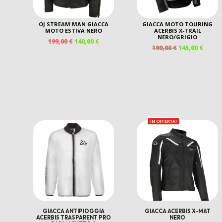
OJ STREAM MAN GIACCA
GIACCA MOTO TOURING
MOTO ESTIVA NERO
ACERBIS X-TRAIL
NERO/GRIGIO
IL
IL
199,00
€
140,00
€
IL
IL
199,00
€
145,00
€
PREZZO
PREZZO
PREZZO
PREZ
ORIGINALE
ATTUALE
ORIGINALE
ATTU
ERA:
È:
ERA:
È:
199,00 €.
140,00 €.
199,00 €.
145,00
IN OFFERTA!
GIACCA ANTIPIOGGIA
GIACCA ACERBIS X-MAT
ACERBIS TRASPARENT PRO
NERO