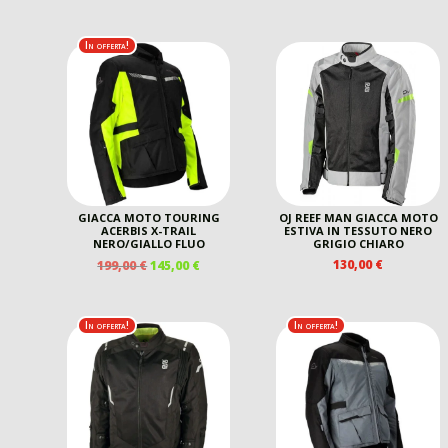
In offerta!
GIACCA MOTO TOURING
OJ REEF MAN GIACCA MOTO
ACERBIS X-TRAIL
ESTIVA IN TESSUTO NERO
NERO/GIALLO FLUO
GRIGIO CHIARO
IL
IL
130,00
€
199,00
€
145,00
€
PREZZO
PREZZO
ORIGINALE
ATTUALE
ERA:
È:
In offerta!
In offerta!
199,00 €.
145,00 €.