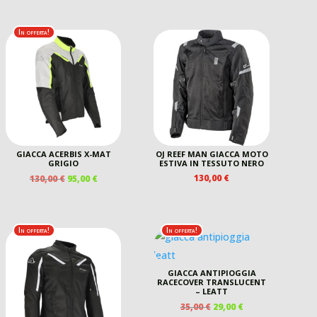
In offerta!
GIACCA ACERBIS X-MAT
OJ REEF MAN GIACCA MOTO
GRIGIO
ESTIVA IN TESSUTO NERO
IL
IL
130,00
€
130,00
€
95,00
€
PREZZO
PREZZO
ORIGINALE
ATTUALE
ERA:
È:
130,00 €.
95,00 €.
In offerta!
In offerta!
GIACCA ANTIPIOGGIA
RACECOVER TRANSLUCENT
– LEATT
IL
IL
35,00
€
29,00
€