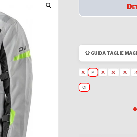
De
👕 GUIDA TAGLIE MAG
L
M
S
XS
XL
X
OJ
