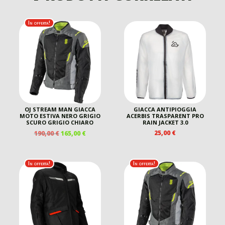
In offerta!
OJ STREAM MAN GIACCA
GIACCA ANTIPIOGGIA
MOTO ESTIVA NERO GRIGIO
ACERBIS TRASPARENT PRO
SCURO GRIGIO CHIARO
RAIN JACKET 3.0
IL
IL
25,00
€
190,00
€
165,00
€
PREZZO
PREZZO
ORIGINALE
ATTUALE
ERA:
È:
In offerta!
In offerta!
190,00 €.
165,00 €.