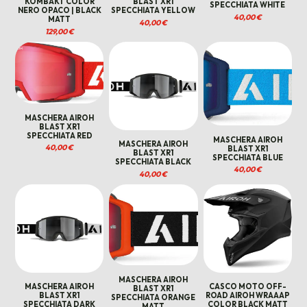
KOMBAKT COLOR
BLAST XR1
SPECCHIATA WHITE
NERO OPACO | BLACK
SPECCHIATA YELLOW
40,00
€
MATT
40,00
€
129,00
€
MASCHERA AIROH
BLAST XR1
SPECCHIATA RED
MASCHERA AIROH
MASCHERA AIROH
40,00
€
BLAST XR1
BLAST XR1
SPECCHIATA BLUE
SPECCHIATA BLACK
40,00
€
40,00
€
MASCHERA AIROH
MASCHERA AIROH
CASCO MOTO OFF-
BLAST XR1
BLAST XR1
ROAD AIROH WRAAAP
SPECCHIATA ORANGE
SPECCHIATA DARK
COLOR BLACK MATT
MATT