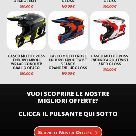
ORANGE MATT
GLOSS
GLOSS
160,00
€
160,00
€
160,00
€
CASCO MOTO CROSS
CASCO MOTO CROSS
CASCO MOTO CROSS
ENDURO AIROH
ENDURO AIROH TWIST
ENDURO AIROH TWIST
WRAAP CONQUER
3 FANCY
3 RED GLOSS
GIALLO OPACO
ORANGE/BLUE GLOSS
190,00
€
160,00
€
190,00
€
VUOI SCOPRIRE LE NOSTRE
MIGLIORI OFFERTE?
CLICCA IL PULSANTE QUI SOTTO
Scopri le Nostre Offerte