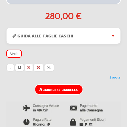
280,00
€
📏 GUIDA ALLE TAGLIE CASCHI
▼
Airoh
L
M
S
XS
XL
Svuota
Aggiungi al carrello