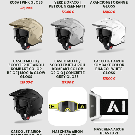
ROSA | PINK GLOSS
VERDE OPACO |
ARANCIONE | ORANGE
PETROL GREEN MATT
GLOSS
129,00
€
129,00
€
129,00
€
CASCO MOTO /
CASCO MOTO /
CASCO JET AIROH
SCOOTER JET AIROH
SCOOTER JET AIROH
KOMBAKT COLOR
KOMBAKT COLOR
KOMBAKT COLOR
BIANCO | WHITE
BEIGE | MOCHA GLOW
GRIGIO | CONCRETE
GLOSS
GLOSS
GREY GLOSS
129,00
€
129,00
€
129,00
€
MASCHERA AIROH
CASCO JET AIROH
MASCHERA AIROH
BLAST XR1