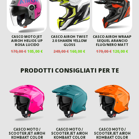
170,00 €.
85,00 €.
CASCO MOTO JET
CASCO AIROH TWIST
CASCO AIROH WRAAP
AIROH HELIOS UP
2.0 SHAKEN YELLOW
SEQUEL ARANCIO
ROSA LUCIDO
GLOSS
FLUO/NERO MATT
IL
IL
IL
IL
IL
IL
170,00
€
105,00
€
249,00
€
160,00
€
179,00
€
120,00
€
PREZZO
PREZZO
PREZZO
PREZZO
PREZZO
PREZ
ORIGINALE
ATTUALE
ORIGINALE
ATTUALE
ORIGINALE
ATTU
ERA:
È:
ERA:
È:
ERA:
È:
PRODOTTI CONSIGLIATI PER TE
170,00 €.
105,00 €.
249,00 €.
160,00 €.
179,00 €.
120,00
CASCO MOTO /
CASCO MOTO /
CASCO MOTO /
SCOOTER JET AIROH
SCOOTER JET AIROH
SCOOTER JET AIROH
KOMBAKT COLOR
KOMBAKT COLOR
KOMBAKT COLOR