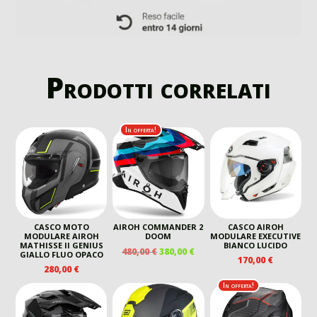
Prodotti correlati
In offerta!
CASCO MOTO
AIROH COMMANDER 2
CASCO AIROH
MODULARE AIROH
DOOM
MODULARE EXECUTIVE
MATHISSE II GENIUS
BIANCO LUCIDO
IL
IL
480,00
€
380,00
€
GIALLO FLUO OPACO
170,00
€
PREZZO
PREZZO
280,00
€
ORIGINALE
ATTUALE
In offerta!
ERA:
È:
480,00 €.
380,00 €.