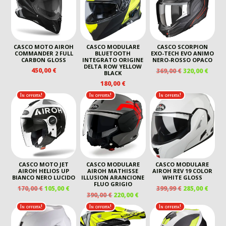
CASCO MOTO AIROH
CASCO MODULARE
CASCO SCORPION
COMMANDER 2 FULL
BLUETOOTH
EXO-TECH EVO ANIMO
CARBON GLOSS
INTEGRATO ORIGINE
NERO-ROSSO OPACO
DELTA ROW YELLOW
IL
IL
450,00
€
369,00
€
320,00
€
BLACK
PREZZO
PREZ
180,00
€
ORIGINALE
ATTU
In offerta!
In offerta!
In offerta!
ERA:
È:
369,00 €.
320,00
CASCO MOTO JET
CASCO MODULARE
CASCO MODULARE
AIROH HELIOS UP
AIROH MATHISSE
AIROH REV 19 COLOR
BIANCO NERO LUCIDO
ILLUSION ARANCIONE
WHITE GLOSS
FLUO GRIGIO
IL
IL
IL
IL
170,00
€
105,00
€
399,99
€
285,00
€
IL
IL
390,00
€
220,00
€
PREZZO
PREZZO
PREZZO
PREZ
PREZZO
PREZZO
ORIGINALE
ATTUALE
ORIGINALE
ATTU
In offerta!
In offerta!
In offerta!
ORIGINALE
ATTUALE
ERA:
È:
ERA:
È:
ERA:
È:
170,00 €.
105,00 €.
399,99 €.
285,00