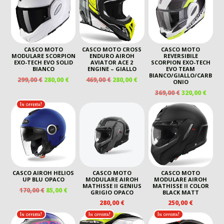
390,00 €.
220,00 €.
CASCO MOTO
CASCO MOTO CROSS
CASCO MOTO
MODULARE SCORPION
ENDURO AIROH
REVERSIBILE
EXO-TECH EVO SOLID
AVIATOR ACE 2
SCORPION EXO-TECH
BIANCO
ENGINE – GIALLO
EVO TEAM
BIANCO/GIALLO/CARB
IL
IL
IL
IL
299,00
€
280,00
€
469,00
€
280,00
€
ONIO
PREZZO
PREZZO
PREZZO
PREZZO
IL
IL
369,00
€
320,00
€
ORIGINALE
ATTUALE
ORIGINALE
ATTUALE
PREZZO
PREZ
In offerta!
ERA:
È:
ERA:
È:
ORIGINALE
ATTU
299,00 €.
280,00 €.
469,00 €.
280,00 €.
ERA:
È:
369,00 €.
320,00
CASCO AIROH HELIOS
CASCO MOTO
CASCO MOTO
UP BLU OPACO
MODULARE AIROH
MODULARE AIROH
MATHISSE II GENIUS
MATHISSE II COLOR
IL
IL
170,00
€
85,00
€
GRIGIO OPACO
BLACK MATT
PREZZO
PREZZO
280,00
€
250,00
€
ORIGINALE
ATTUALE
In offerta!
In offerta!
In offerta!
ERA:
È: