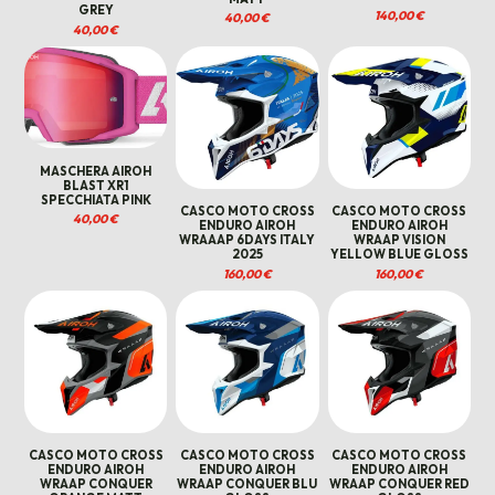
GREY
140,00
€
40,00
€
40,00
€
MASCHERA AIROH
BLAST XR1
SPECCHIATA PINK
CASCO MOTO CROSS
CASCO MOTO CROSS
40,00
€
ENDURO AIROH
ENDURO AIROH
WRAAAP 6DAYS ITALY
WRAAP VISION
2025
YELLOW BLUE GLOSS
160,00
€
160,00
€
CASCO MOTO CROSS
CASCO MOTO CROSS
CASCO MOTO CROSS
ENDURO AIROH
ENDURO AIROH
ENDURO AIROH
WRAAP CONQUER
WRAAP CONQUER BLU
WRAAP CONQUER RED