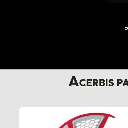
C
Acerbis p