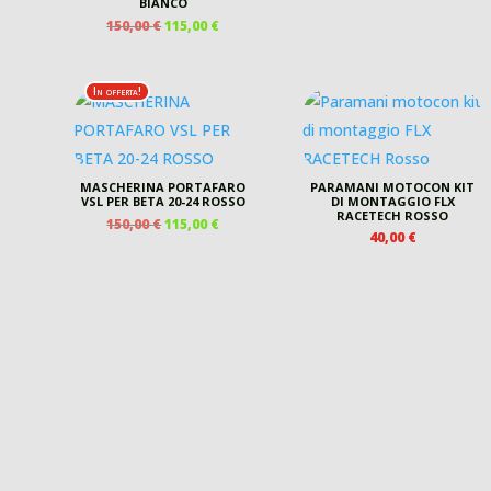
BIANCO
IL
IL
150,00
€
115,00
€
PREZZO
PREZZO
ORIGINALE
ATTUALE
ERA:
È:
In offerta!
150,00 €.
115,00 €.
MASCHERINA PORTAFARO
PARAMANI MOTOCON KIT
VSL PER BETA 20-24 ROSSO
DI MONTAGGIO FLX
RACETECH ROSSO
IL
IL
150,00
€
115,00
€
40,00
€
PREZZO
PREZZO
ORIGINALE
ATTUALE
ERA:
È:
150,00 €.
115,00 €.