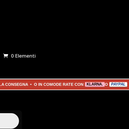
0 Elementi
CONSEGNA • O IN COMODE RATE CON
O
KLARNA.
PAYPAL