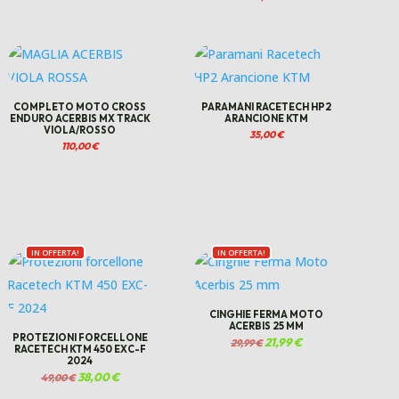
COMPLETO MOTO CROSS
PARAMANI RACETECH HP2
ENDURO ACERBIS MX TRACK
ARANCIONE KTM
VIOLA/ROSSO
35,00
€
110,00
€
IN OFFERTA!
IN OFFERTA!
CINGHIE FERMA MOTO
ACERBIS 25 MM
PROTEZIONI FORCELLONE
Il
21,99
€
Il
29,99
€
RACETECH KTM 450 EXC-F
prezzo
prezzo
originale
attuale
2024
era:
è:
Il
38,00
€
Il
29,99 €.
21,99 €.
49,00
€
prezzo
prezzo
originale
attuale