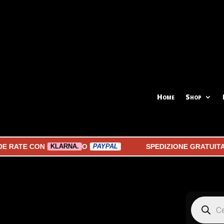
Home
Shop
ATE CON
O
SPEDIZIONE GRATUITA A P
KLARNA.
PAYPAL
Products
search