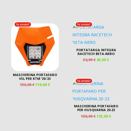
In offerta!
In offerta!
PORTATARGA INTEGRA
RACETECH BETA-NERO
IL
IL
54,99
€
45,00
€
PREZZO
PREZZO
ORIGINALE
ATTUALE
MASCHERINA PORTAFARO
ERA:
È:
VSL PER KTM ’20-’23
54,99 €.
45,00 €.
In offerta!
IL
IL
150,00
€
110,00
€
PREZZO
PREZZO
ORIGINALE
ATTUALE
ERA:
È:
150,00 €.
110,00 €.
MASCHERINA PORTAFARO
PER HUSQVARNA 20-23
IL
IL
150,00
€
125,00
€
PREZZO
PREZZO
ORIGINALE
ATTUALE