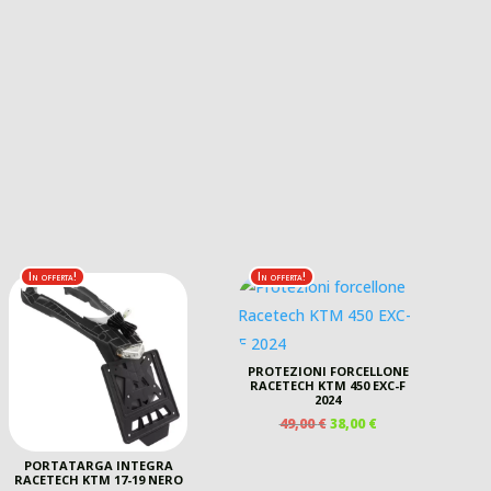
In offerta!
In offerta!
PROTEZIONI FORCELLONE
RACETECH KTM 450 EXC-F
2024
IL
IL
49,00
€
38,00
€
PREZZO
PREZZO
ORIGINALE
ATTUALE
PORTATARGA INTEGRA
RACETECH KTM 17-19 NERO
ERA:
È: