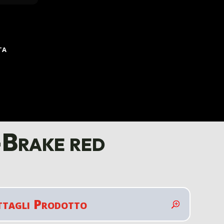
TA
-Brake red
ttagli Prodotto