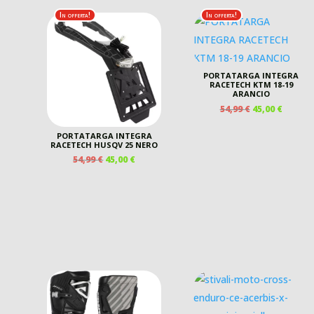
In offerta!
In offerta!
PORTATARGA INTEGRA
RACETECH KTM 18-19
ARANCIO
IL
IL
54,99
€
45,00
€
PREZZO
PREZZ
ORIGINALE
ATTUA
PORTATARGA INTEGRA
RACETECH HUSQV 25 NERO
ERA:
È:
54,99 €.
45,00 €
IL
IL
54,99
€
45,00
€
PREZZO
PREZZO
ORIGINALE
ATTUALE
ERA:
È:
54,99 €.
45,00 €.