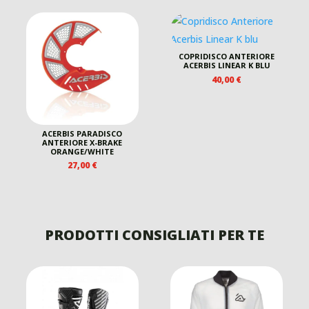
ERA:
È:
150,00 €.
125,00 €.
COPRIDISCO ANTERIORE
ACERBIS LINEAR K BLU
40,00
€
O
LE
ACERBIS PARADISCO
ANTERIORE X-BRAKE
ORANGE/WHITE
.
27,00
€
PRODOTTI CONSIGLIATI PER TE