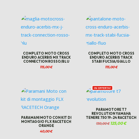
COMPLETO MOTO CROSS
COMPLETO MOTO CROSS
ENDURO ACERBIS MX TRACK
ENDURO ACERBIS TRACK
CONNECTION ROSSO/BLU
STABI FUCSIA/GIALLO
115,00
€
115,00
€
IN OFFERTA!
PARAMOTORE T7
REVOLUTION YAMAHA
PARAMANI MOTO CON KIT DI
TENERE 750 19-24 RACETECH
MONTAGGIO FLX RACETECH
Il
125,00
€
Il
130,00
€
ORANGE
prezzo
prezzo
originale
attuale
40,00
€
era:
è:
130,00 €.
125,00 €