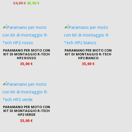
49,00 €.
38,00 €.
IL
IL
54,99
€
45,00
€
PREZZO
PREZZO
ORIGINALE
ATTUALE
ERA:
È:
54,99 €.
45,00 €.
PARAMANO PER MOTO CON
PARAMANO PER MOTO CON
KIT DI MONTAGGIO R-TECH
KIT DI MONTAGGIO R-TECH
HP2 ROSSO
HP2 BIANCO
35,00
€
35,00
€
PARAMANO PER MOTO CON
KIT DI MONTAGGIO R-TECH
HP2 VERDE
35,00
€