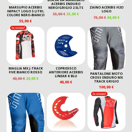
ACERBIS ENDURO
MARSUPIO ACERBIS
ZAINO ACERBIS H2O
NERO/GRIGIO 2.5LTS
IMPACT LOGO 5 LITRI,
LOGO
IL
IL
35,00
€
25,00
€
COLORE NERO-BIANCO
IL
IL
75,00
€
60,00
€
PREZZO
PREZZO
55,00
€
PREZZO
PREZZ
ORIGINALE
ATTUALE
ORIGINALE
ATTUA
In offerta!
ERA:
È:
ERA:
È:
35,00 €.
25,00 €.
75,00 €.
60,00 €
MAGLIA MX J-TRACK
COPRIDISCO
FIVE BIANCO ROSSO
ANTERIORE ACERBIS
PANTALONE MOTO
LINEAR K BLU
CROSS ENDURO MX
IL
IL
40,00
€
20,00
€
TRACK GRIGIO
40,00
€
PREZZO
PREZZO
100,00
€
ORIGINALE
ATTUALE
ERA:
È:
In offerta!
40,00 €.
20,00 €.