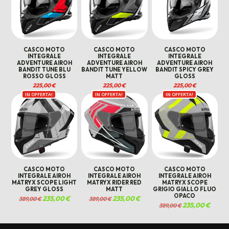
CASCO MOTO
CASCO MOTO
CASCO MOTO
INTEGRALE
INTEGRALE
INTEGRALE
ADVENTURE AIROH
ADVENTURE AIROH
ADVENTURE AIROH
BANDIT TUNE BLU
BANDIT TUNE YELLOW
BANDIT SPICY GREY
ROSSO GLOSS
MATT
GLOSS
225,00
€
225,00
€
225,00
€
IN OFFERTA!
IN OFFERTA!
IN OFFERTA!
CASCO MOTO
CASCO MOTO
CASCO MOTO
INTEGRALE AIROH
INTEGRALE AIROH
INTEGRALE AIROH
MATRYX SCOPE LIGHT
MATRYX RIDER RED
MATRYX SCOPE
GREY GLOSS
MATT
GRIGIO GIALLO FLUO
OPACO
Il
235,00
€
Il
Il
235,00
€
Il
389,00
€
389,00
€
prezzo
prezzo
prezzo
prezzo
Il
235,00
€
Il
389,00
€
originale
attuale
originale
attuale
prezzo
prezzo
era:
è:
era:
è:
originale
attuale
389,00 €.
235,00 €.
389,00 €.
235,00 €.
era:
è:
389,00 €.
235,00 