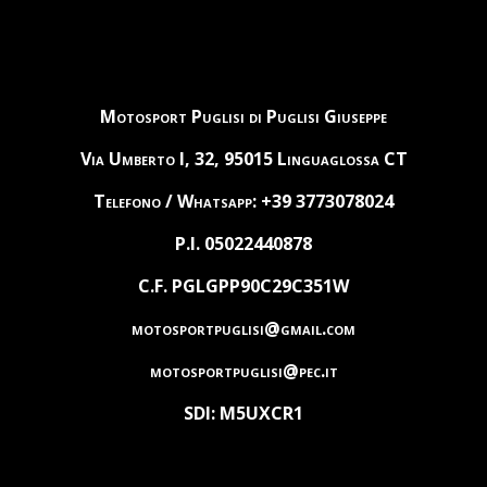
Motosport Puglisi di Puglisi Giuseppe
Via Umberto I, 32, 95015 Linguaglossa CT
Telefono / Whatsapp: +39 3773078024
P.I. 05022440878
C.F. PGLGPP90C29C351W
motosportpuglisi@gmail.com
motosportpuglisi@pec.it
SDI: M5UXCR1