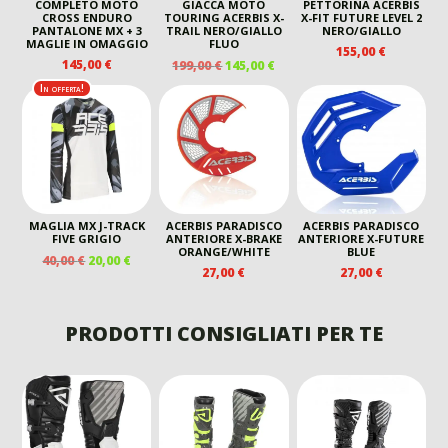
COMPLETO MOTO
GIACCA MOTO
PETTORINA ACERBIS
CROSS ENDURO
TOURING ACERBIS X-
X-FIT FUTURE LEVEL 2
PANTALONE MX + 3
TRAIL NERO/GIALLO
NERO/GIALLO
MAGLIE IN OMAGGIO
FLUO
155,00
€
IL
IL
145,00
€
199,00
€
145,00
€
PREZZO
PREZZO
In offerta!
ORIGINALE
ATTUALE
ERA:
È:
199,00 €.
145,00 €.
MAGLIA MX J-TRACK
ACERBIS PARADISCO
ACERBIS PARADISCO
FIVE GRIGIO
ANTERIORE X-BRAKE
ANTERIORE X-FUTURE
ORANGE/WHITE
BLUE
IL
IL
40,00
€
20,00
€
27,00
€
27,00
€
PREZZO
PREZZO
ORIGINALE
ATTUALE
ERA:
È:
PRODOTTI CONSIGLIATI PER TE
40,00 €.
20,00 €.