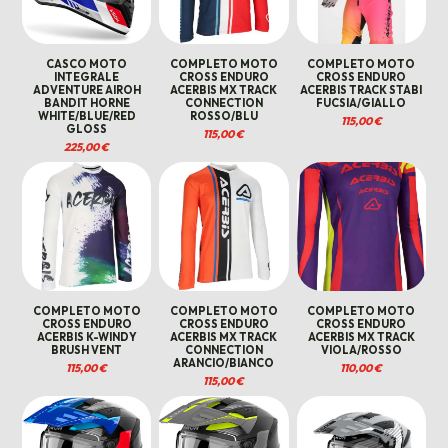
CASCO MOTO
COMPLETO MOTO
COMPLETO MOTO
INTEGRALE
CROSS ENDURO
CROSS ENDURO
ADVENTURE AIROH
ACERBIS MX TRACK
ACERBIS TRACK STABI
BANDIT HORNE
CONNECTION
FUCSIA/GIALLO
WHITE/BLUE/RED
ROSSO/BLU
115,00
€
GLOSS
115,00
€
225,00
€
COMPLETO MOTO
COMPLETO MOTO
COMPLETO MOTO
CROSS ENDURO
CROSS ENDURO
CROSS ENDURO
ACERBIS K-WINDY
ACERBIS MX TRACK
ACERBIS MX TRACK
BRUSH VENT
CONNECTION
VIOLA/ROSSO
ARANCIO/BIANCO
115,00
€
110,00
€
115,00
€